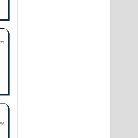
-77
-86