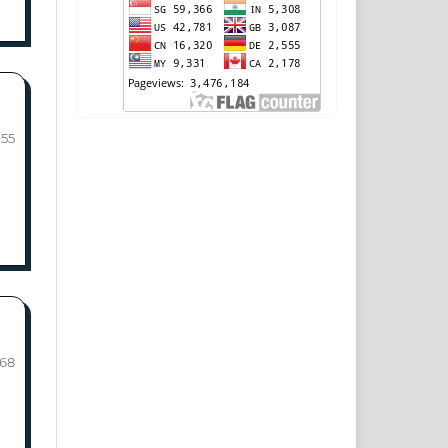
-55
-68