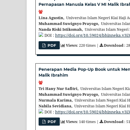
Pernapasan Manusia Kelas V MI Malik Ibr
Lina Agustin,
Universitas Islam Negeri Kiai Haji 
Muhammad Suwignyo Prayogo,
Universitas Isla
Nanda Riski Istikomah,
Universitas Islam Negeri 
DOI :
https://doi.org/10.59024/bhinneka.v3i
Views
: 220 times |
Download
: 2
PDF
Penerapan Media Pop-Up Book untuk Meni
Malik Ibrahim
Tri Hany Nur Safitri,
Universitas Islam Negeri Ki
Muhammad Suwignyo Prayogo,
Universitas Isla
Nurmala Karima,
Universitas Islam Negeri Kiai 
Nabila Sevidiana,
Universitas Islam Negeri Kiai 
DOI :
https://doi.org/10.59024/bhinneka.v3i
Views
: 140 times |
Download
: 5
PDF