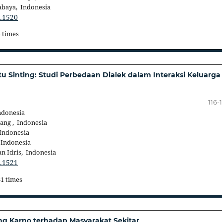
abaya, Indonesia
3.1520
4 times
u Sinting: Studi Perbedaan Dialek dalam Interaksi Keluarga
116-
ndonesia
ang , Indonesia
 Indonesia
 Indonesia
n Idris, Indonesia
3.1521
31 times
 Karno terhadap Masyarakat Sekitar