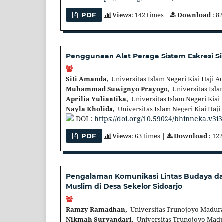
Views
: 142 times |
Download
: 8
PDF
Penggunaan Alat Peraga Sistem Eskresi Si
Siti Amanda,
Universitas Islam Negeri Kiai Haji 
Muhammad Suwignyo Prayogo,
Universitas Isla
Aprilia Yuliantika,
Universitas Islam Negeri Kiai
Nayla Kholida,
Universitas Islam Negeri Kiai Haj
DOI :
https://doi.org/10.59024/bhinneka.v3i
Views
: 63 times |
Download
: 12
PDF
Pengalaman Komunikasi Lintas Budaya d
Muslim di Desa Sekelor Sidoarjo
Ramzy Ramadhan,
Universitas Trunojoyo Madura
Nikmah Suryandari,
Universitas Trunojoyo Madu