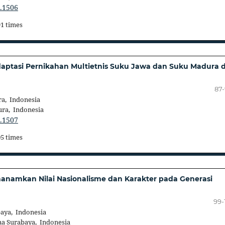
3.1506
91 times
aptasi Pernikahan Multietnis Suku Jawa dan Suku Madura d
87
a, Indonesia
ra, Indonesia
3.1507
05 times
nanamkan Nilai Nasionalisme dan Karakter pada Generasi
99-
aya, Indonesia
na Surabaya, Indonesia