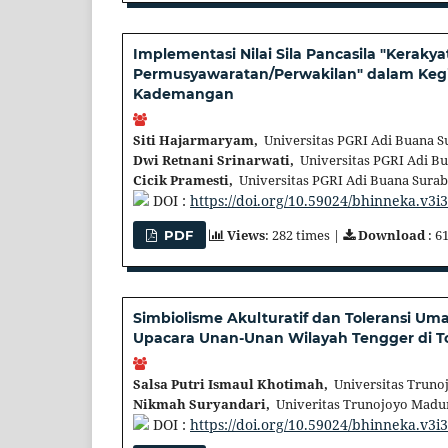
Implementasi Nilai Sila Pancasila "Kerak
Permusyawaratan/Perwakilan" dalam Keg
Kademangan
Siti Hajarmaryam,
Universitas PGRI Adi Buana S
Dwi Retnani Srinarwati,
Universitas PGRI Adi Bu
Cicik Pramesti,
Universitas PGRI Adi Buana Surab
DOI :
https://doi.org/10.59024/bhinneka.v3i
Views
: 282 times |
Download
: 6
PDF
Simbiolisme Akulturatif dan Toleransi Uma
Upacara Unan-Unan Wilayah Tengger di To
Salsa Putri Ismaul Khotimah,
Universitas Truno
Nikmah Suryandari,
Univeritas Trunojoyo Madur
DOI :
https://doi.org/10.59024/bhinneka.v3i