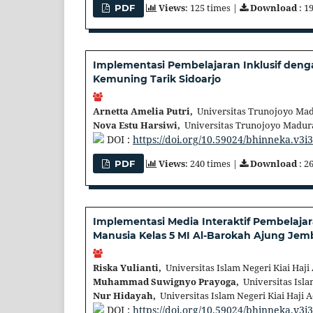
Views
: 125 times |
Download
: 1
PDF
Implementasi Pembelajaran Inklusif de
Kemuning Tarik Sidoarjo
Arnetta Amelia Putri,
Universitas Trunojoyo Mad
Nova Estu Harsiwi,
Universitas Trunojoyo Madur
DOI :
https://doi.org/10.59024/bhinneka.v3i
Views
: 240 times |
Download
: 2
PDF
Implementasi Media Interaktif Pembelaj
Manusia Kelas 5 MI Al-Barokah Ajung Jem
Riska Yulianti,
Universitas Islam Negeri Kiai Haj
Muhammad Suwignyo Prayoga,
Universitas Isla
Nur Hidayah,
Universitas Islam Negeri Kiai Haji
DOI :
https://doi.org/10.59024/bhinneka.v3i