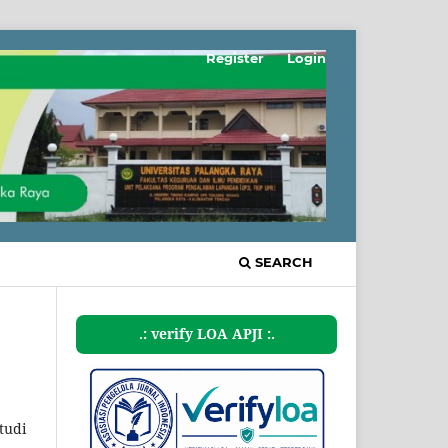
Register
Login
SEARCH
.: verify LOA APJI :.
tudi