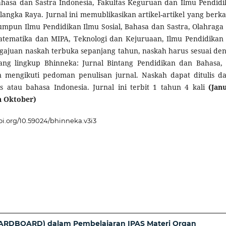
hasa dan Sastra Indonesia, Fakultas Keguruan dan Ilmu Pendidi
alangka Raya. Jurnal ini memublikasikan artikel-artikel yang berka
mpun Ilmu Pendidikan Ilmu Sosial, Bahasa dan Sastra, Olahraga
atematika dan MIPA, Teknologi dan Kejuruaan, Ilmu Pendidikan
gajuan naskah terbuka sepanjang tahun, naskah harus sesuai de
ang lingkup Bhinneka: Jurnal Bintang Pendidikan dan Bahasa,
an mengikuti pedoman penulisan jurnal. Naskah dapat ditulis d
s atau bahasa Indonesia. Jurnal ini terbit 1 tahun 4 kali
(Janu
an Oktober)
doi.org/10.59024/bhinneka.v3i3
CARDBOARD) dalam Pembelajaran IPAS Materi Organ