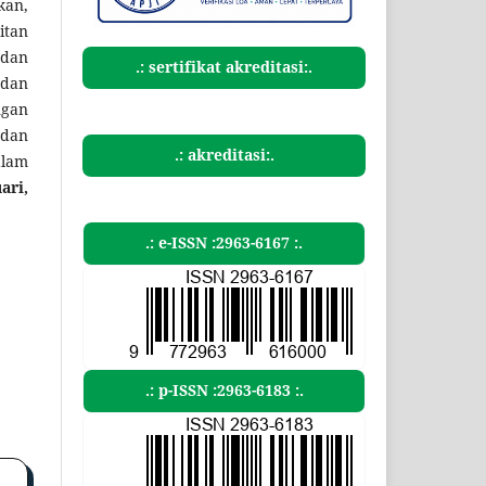
kan,
itan
 dan
.: sertifikat akreditasi:.
 dan
ngan
 dan
.: akreditasi:.
alam
ari,
.: e-ISSN :2963-6167 :.
.: p-ISSN :2963-6183 :.