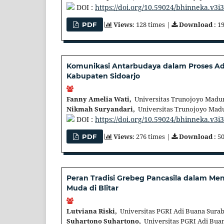
DOI :
https://doi.org/10.59024/bhinneka.v3i
Views
: 128 times |
Download
: 1
PDF
Komunikasi Antarbudaya dalam Proses Ad
Kabupaten Sidoarjo
Fanny Amelia Wati,
Universitas Trunojoyo Madur
Nikmah Suryandari,
Universitas Trunojoyo Madu
DOI :
https://doi.org/10.59024/bhinneka.v3i
Views
: 276 times |
Download
: 5
PDF
Peran Tradisi Grebeg Pancasila dalam Me
Muda di Blitar
Lutviana Riski,
Universitas PGRI Adi Buana Surab
Suhartono Suhartono,
Universitas PGRI Adi Bua