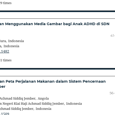
99 times
ngan Menggunakan Media Gambar bagi Anak ADHD di SDN
41
ura, Indonesia
a, Indonesia
3.1482
61 times
aran Peta Perjalanan Makanan dalam Sistem Pencernaan
ber
56
i Achmad Siddiq Jember, Angola
m Negeri Kiai Haji Achmad Siddiq Jember, Indonesia
 Achmad Siddiq Jember, Indonesia
3.1509