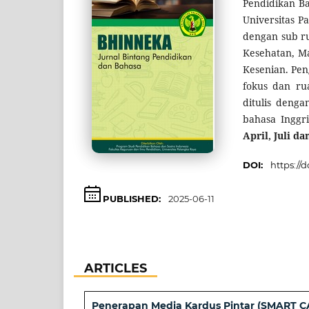
Pendidikan Ba
Universitas P
dengan sub ru
Kesehatan, M
Kesenian. Pen
fokus dan ru
ditulis deng
bahasa Inggri
April, Juli d
DOI:
https://
PUBLISHED:
2025-06-11
ARTICLES
Penerapan Media Kardus Pintar (SMART 