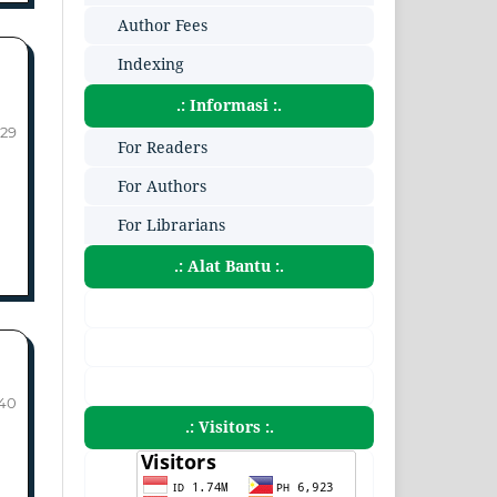
Author Fees
Indexing
.: Informasi :.
-29
For Readers
For Authors
For Librarians
.: Alat Bantu :.
40
.: Visitors :.