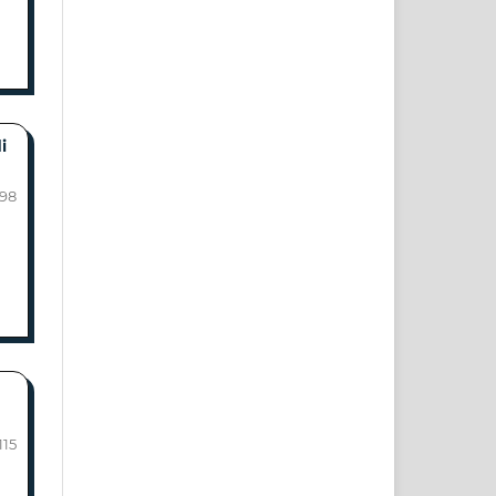
i
-98
115