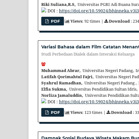
Riki Suliana,R.S,
Universitas PGRI Adi Buana Sur
DOI :
https://doi.org/10.59024/bhinneka.v3i
Views
: 92 times |
Download
: 23
PDF
Variasi Bahasa dalam Film Catatan Menant
Studi Perbedaan Dialek dalam Interaksi Keluarga
Muhammad Abrar,
Universitas Negeri Padang, I
Latifah Qorimahtul Fajri,
Universitas Negeri Pad
Syahrul Ramadhan,
Universitas Negeri Padang ,
Elfia Sukma,
Universitas Pendidikan Sultan Idris,
Norliza Jamaluddin,
Universitas Pendidikan Sulta
DOI :
https://doi.org/10.59024/bhinneka.v3i
Views
: 123 times |
Download
: 3
PDF
Dampak Sosial Budaya Wisata Makam Bung