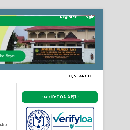
Register
Login
SEARCH
.: verify LOA APJI :.
stra