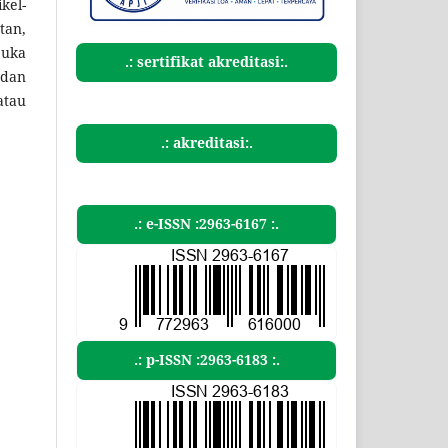
kel-
tan,
buka
.: sertifikat akreditasi:.
 dan
atau
.: akreditasi:.
.: e-ISSN :2963-6167 :.
.: p-ISSN :2963-6183 :.