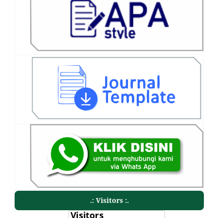
.: Visitors :.