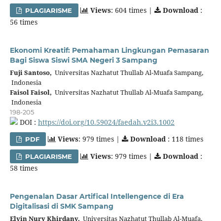
Views
: 604 times |
Download
:
PLAGIARISME
56 times
Ekonomi Kreatif: Pemahaman Lingkungan Pemasaran
Bagi Siswa Siswi SMA Negeri 3 Sampang
Fuji Santoso,
Universitas Nazhatut Thullab Al-Muafa Sampang,
Indonesia
Faisol Faisol,
Universitas Nazhatut Thullab Al-Muafa Sampang,
Indonesia
198-205
DOI :
https://doi.org/10.59024/faedah.v2i3.1002
Views
: 979 times |
Download
: 118 times
PDF
Views
: 979 times |
Download
:
PLAGIARISME
58 times
Pengenalan Dasar Artifical Intellengence di Era
Digitalisasi di SMK Sampang
Elvin Nury Khirdany,
Universitas Nazhatut Thullab Al-Muafa,