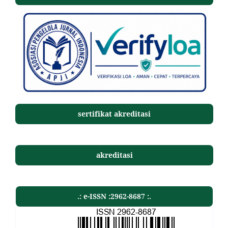
sertifikat akreditasi
akreditasi
.: e-ISSN :2962-8687 :.