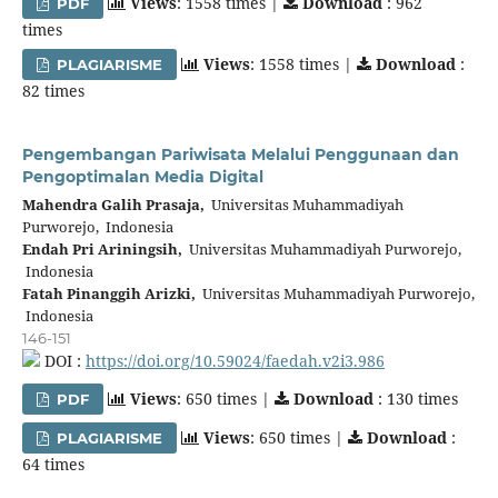
Views
: 1558 times |
Download
: 962
PDF
times
Views
: 1558 times |
Download
:
PLAGIARISME
82 times
Pengembangan Pariwisata Melalui Penggunaan dan
Pengoptimalan Media Digital
Mahendra Galih Prasaja,
Universitas Muhammadiyah
Purworejo, Indonesia
Endah Pri Ariningsih,
Universitas Muhammadiyah Purworejo,
Indonesia
Fatah Pinanggih Arizki,
Universitas Muhammadiyah Purworejo,
Indonesia
146-151
DOI :
https://doi.org/10.59024/faedah.v2i3.986
Views
: 650 times |
Download
: 130 times
PDF
Views
: 650 times |
Download
:
PLAGIARISME
64 times