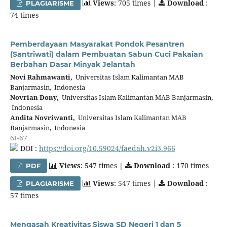
Views
: 705 times |
Download
:
PLAGIARISME
74 times
Pemberdayaan Masyarakat Pondok Pesantren
(Santriwati) dalam Pembuatan Sabun Cuci Pakaian
Berbahan Dasar Minyak Jelantah
Novi Rahmawanti,
Universitas Islam Kalimantan MAB
Banjarmasin, Indonesia
Novrian Dony,
Universitas Islam Kalimantan MAB Banjarmasin,
Indonesia
Andita Novriwanti,
Universitas Islam Kalimantan MAB
Banjarmasin, Indonesia
61-67
DOI :
https://doi.org/10.59024/faedah.v2i3.966
Views
: 547 times |
Download
: 170 times
PDF
Views
: 547 times |
Download
:
PLAGIARISME
57 times
Mengasah Kreativitas Siswa SD Negeri 1 dan 5