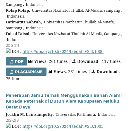
Sampang , Indonesia
Rokip Rokip,
Universitas Nazhatut Thullab Al-Muafa, Sampang ,
Indonesia
Fatimatuz Zahrah,
Universitas Nazhatut Thullab Al-Muafa,
Sampang , Indonesia
Faisol Faisol,
Universitas Nazhatut Thullab Al-Muafa, Sampang ,
Indonesia
206-211
DOI :
https://doi.org/10.59024/faedah.v2i3.1000
Views
: 261 times |
Download
: 117 times
PDF
Views
: 261 times |
Download
:
PLAGIARISME
75 times
Penerapan Jamu Ternak Menggunakan Bahan Alami
Kepada Peternak di Dusun Kiera Kabupaten Maluku
Barat Daya
Jecklin M. Lainsamputty,
Universitas Pattimura, Indonesia
212-218
DOI :
https://doi.org/10.59024/faedah.v2i3.1005