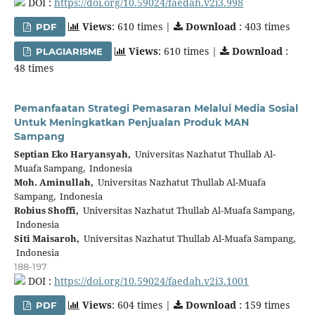
DOI :
https://doi.org/10.59024/faedah.v2i3.998
Views
: 610 times |
Download
: 403 times
PDF
Views
: 610 times |
Download
:
PLAGIARISME
48 times
Pemanfaatan Strategi Pemasaran Melalui Media Sosial
Untuk Meningkatkan Penjualan Produk MAN
Sampang
Septian Eko Haryansyah,
Universitas Nazhatut Thullab Al-
Muafa Sampang, Indonesia
Moh. Aminullah,
Universitas Nazhatut Thullab Al-Muafa
Sampang, Indonesia
Robius Shoffi,
Universitas Nazhatut Thullab Al-Muafa Sampang,
Indonesia
Siti Maisaroh,
Universitas Nazhatut Thullab Al-Muafa Sampang,
Indonesia
188-197
DOI :
https://doi.org/10.59024/faedah.v2i3.1001
Views
: 604 times |
Download
: 159 times
PDF