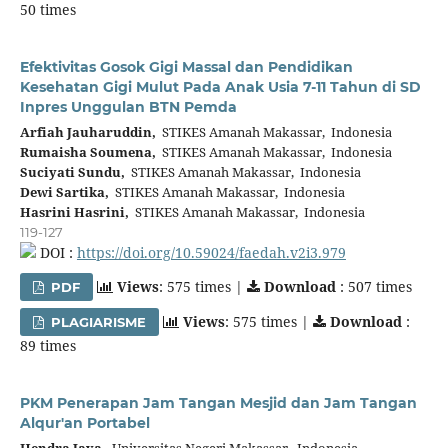
50 times
Efektivitas Gosok Gigi Massal dan Pendidikan
Kesehatan Gigi Mulut Pada Anak Usia 7-11 Tahun di SD
Inpres Unggulan BTN Pemda
Arfiah Jauharuddin,
STIKES Amanah Makassar, Indonesia
Rumaisha Soumena,
STIKES Amanah Makassar, Indonesia
Suciyati Sundu,
STIKES Amanah Makassar, Indonesia
Dewi Sartika,
STIKES Amanah Makassar, Indonesia
Hasrini Hasrini,
STIKES Amanah Makassar, Indonesia
119-127
DOI :
https://doi.org/10.59024/faedah.v2i3.979
Views
: 575 times |
Download
: 507 times
PDF
Views
: 575 times |
Download
:
PLAGIARISME
89 times
PKM Penerapan Jam Tangan Mesjid dan Jam Tangan
Alqur'an Portabel
Hendra Jaya,
Universitas Negeri Makassar, Indonesia