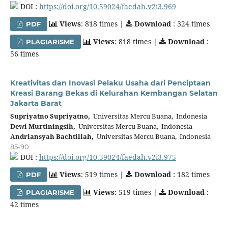
DOI :
https://doi.org/10.59024/faedah.v2i3.969
Views
: 818 times |
Download
: 324 times
PDF
Views
: 818 times |
Download
:
PLAGIARISME
56 times
Kreativitas dan Inovasi Pelaku Usaha dari Penciptaan
Kreasi Barang Bekas di Kelurahan Kembangan Selatan
Jakarta Barat
Supriyatno Supriyatno,
Universitas Mercu Buana, Indonesia
Dewi Murtiningsih,
Universitas Mercu Buana, Indonesia
Andriansyah Bachtillah,
Universitas Mercu Buana, Indonesia
85-90
DOI :
https://doi.org/10.59024/faedah.v2i3.975
Views
: 519 times |
Download
: 182 times
PDF
Views
: 519 times |
Download
:
PLAGIARISME
42 times