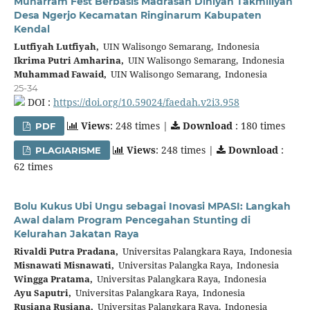
Muharram Fest Berbasis Madrasah Diniyah Takmiliyah
Desa Ngerjo Kecamatan Ringinarum Kabupaten
Kendal
Lutfiyah Lutfiyah,
UIN Walisongo Semarang, Indonesia
Ikrima Putri Amharina,
UIN Walisongo Semarang, Indonesia
Muhammad Fawaid,
UIN Walisongo Semarang, Indonesia
25-34
DOI :
https://doi.org/10.59024/faedah.v2i3.958
Views
: 248 times |
Download
: 180 times
PDF
Views
: 248 times |
Download
:
PLAGIARISME
62 times
Bolu Kukus Ubi Ungu sebagai Inovasi MPASI: Langkah
Awal dalam Program Pencegahan Stunting di
Kelurahan Jakatan Raya
Rivaldi Putra Pradana,
Universitas Palangkara Raya, Indonesia
Misnawati Misnawati,
Universitas Palangka Raya, Indonesia
Wingga Pratama,
Universitas Palangkara Raya, Indonesia
Ayu Saputri,
Universitas Palangkara Raya, Indonesia
Rusiana Rusiana,
Universitas Palangkara Raya, Indonesia