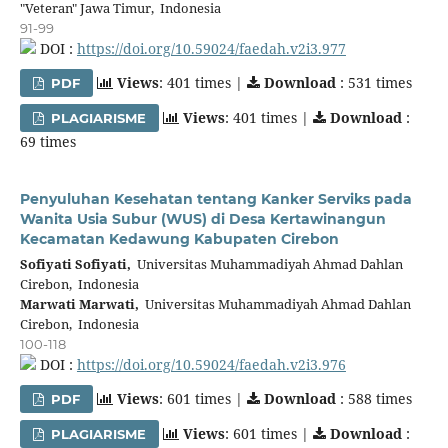
"Veteran" Jawa Timur, Indonesia
91-99
DOI :
https://doi.org/10.59024/faedah.v2i3.977
Views
: 401 times |
Download
: 531 times
PDF
Views
: 401 times |
Download
:
PLAGIARISME
69 times
Penyuluhan Kesehatan tentang Kanker Serviks pada
Wanita Usia Subur (WUS) di Desa Kertawinangun
Kecamatan Kedawung Kabupaten Cirebon
Sofiyati Sofiyati,
Universitas Muhammadiyah Ahmad Dahlan
Cirebon, Indonesia
Marwati Marwati,
Universitas Muhammadiyah Ahmad Dahlan
Cirebon, Indonesia
100-118
DOI :
https://doi.org/10.59024/faedah.v2i3.976
Views
: 601 times |
Download
: 588 times
PDF
Views
: 601 times |
Download
:
PLAGIARISME