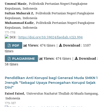
Ummul Masir,
Politeknik Pertanian Negeri Pangkajene
Kepulauan, Indonesia
Sultan Mubarak Z,
Politeknik Pertanian Negeri Pangkajene
Kepulauan, Indonesia
Muhammad Kadir,
Politeknik Pertanian Negeri Pangkajene
Kepulauan, Indonesia
171-178
DOI :
https://doi.org/10.59024/faedah.v2i3.994
Views
: 474 times |
Download
: 1107
PDF
times
Views
: 474 times |
Download
:
PLAGIARISME
58 times
Pendidikan Anti Korupsi bagi Generasi Muda SMKN 1
Jrengik “Sebagai Upaya Pencegahan Korupsi Sejak
Dini”
Faisol Faisol,
Universitas Nazhatut Thullab Al-Muafa Sampang,
Indonesia
179-187