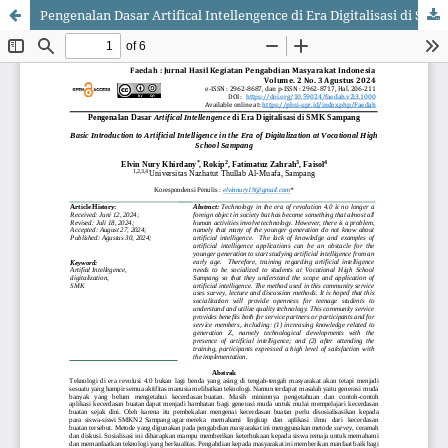
Pengenalan Dasar Artifical Intellengence di Era Digitalisasi di SMK Sampang