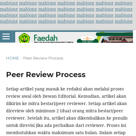
mahjong
mahjong
mahjong
mahjong
mahjong
mahjong
mahjong
mahjong
mahjong
mahjong
mahjong
mahjong
mahjong
mahjong
mahjong
mahjong
mahjong
mahjong
mahjong
mahjong
mahjong
mahjong
mahjong
mahjong
mahjong
mahjong
mahjong
mahjong
HOME
/
Peer Review Process
Peer Review Process
Setiap artikel yang masuk ke redaksi akan melalui proses
review awal oleh Dewan Editorial. Kemudian, artikel akan
dikirim ke mitra bestari/peer reviewer. Setiap artikel akan
direview oleh minimum 2 (dua) orang mitra bestari/peer
reviewer. Setelah itu, artikel akan dikembalikan ke penulis
untuk direvisi jika ada perbaikan dari reviewer. Proses ini
membutuhkan waktu maksimum satu bulan. Dalam setiap