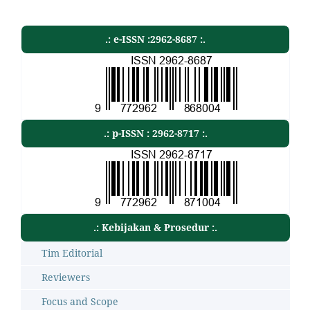
.: e-ISSN :2962-8687 :.
.: p-ISSN : 2962-8717 :.
.: Kebijakan & Prosedur :.
Tim Editorial
Reviewers
Focus and Scope