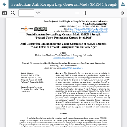
Pendidikan Anti Korupsi bagi Generasi Muda SMKN 1 Jrengik “Sebagai Upaya Pencegahan Korupsi Sejak Dini”