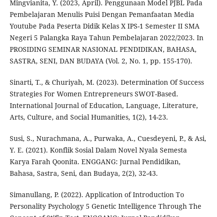
Mingvianita, Y. (2023, April). Penggunaan Model PJBL Pada
Pembelajaran Menulis Puisi Dengan Pemanfaatan Media
Youtube Pada Peserta Didik Kelas X IPS-1 Semester II SMA
Negeri 5 Palangka Raya Tahun Pembelajaran 2022/2023. In
PROSIDING SEMINAR NASIONAL PENDIDIKAN, BAHASA,
SASTRA, SENI, DAN BUDAYA (Vol. 2, No. 1, pp. 155-170).
Sinarti, T., & Churiyah, M. (2023). Determination Of Success
Strategies For Women Entrepreneurs SWOT-Based.
International Journal of Education, Language, Literature,
Arts, Culture, and Social Humanities, 1(2), 14-23.
Susi, S., Nurachmana, A., Purwaka, A., Cuesdeyeni, P., & Asi,
Y. E. (2021). Konflik Sosial Dalam Novel Nyala Semesta
Karya Farah Qoonita. ENGGANG: Jurnal Pendidikan,
Bahasa, Sastra, Seni, dan Budaya, 2(2), 32-43.
Simanullang, P. (2022). Application of Introduction To
Personality Psychology 5 Genetic Intelligence Through The