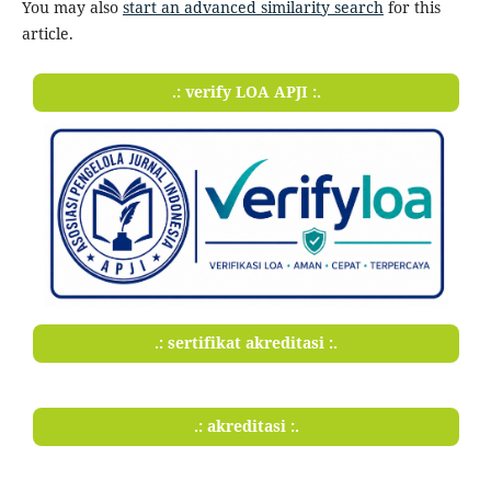
You may also
start an advanced similarity search
for this
article.
.: verify LOA APJI :.
.: sertifikat akreditasi :.
.: akreditasi :.