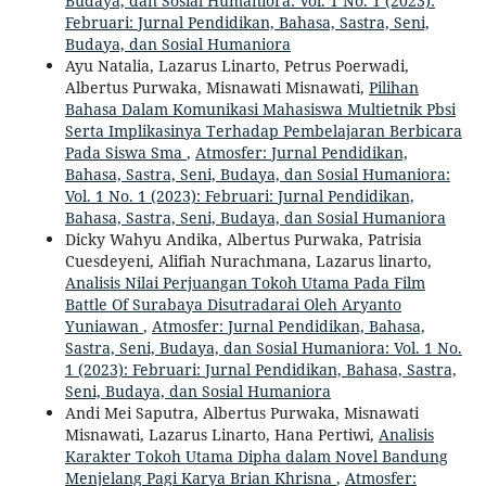
Budaya, dan Sosial Humaniora: Vol. 1 No. 1 (2023):
Februari: Jurnal Pendidikan, Bahasa, Sastra, Seni,
Budaya, dan Sosial Humaniora
Ayu Natalia, Lazarus Linarto, Petrus Poerwadi,
Albertus Purwaka, Misnawati Misnawati,
Pilihan
Bahasa Dalam Komunikasi Mahasiswa Multietnik Pbsi
Serta Implikasinya Terhadap Pembelajaran Berbicara
Pada Siswa Sma
,
Atmosfer: Jurnal Pendidikan,
Bahasa, Sastra, Seni, Budaya, dan Sosial Humaniora:
Vol. 1 No. 1 (2023): Februari: Jurnal Pendidikan,
Bahasa, Sastra, Seni, Budaya, dan Sosial Humaniora
Dicky Wahyu Andika, Albertus Purwaka, Patrisia
Cuesdeyeni, Alifiah Nurachmana, Lazarus linarto,
Analisis Nilai Perjuangan Tokoh Utama Pada Film
Battle Of Surabaya Disutradarai Oleh Aryanto
Yuniawan
,
Atmosfer: Jurnal Pendidikan, Bahasa,
Sastra, Seni, Budaya, dan Sosial Humaniora: Vol. 1 No.
1 (2023): Februari: Jurnal Pendidikan, Bahasa, Sastra,
Seni, Budaya, dan Sosial Humaniora
Andi Mei Saputra, Albertus Purwaka, Misnawati
Misnawati, Lazarus Linarto, Hana Pertiwi,
Analisis
Karakter Tokoh Utama Dipha dalam Novel Bandung
Menjelang Pagi Karya Brian Khrisna
,
Atmosfer: