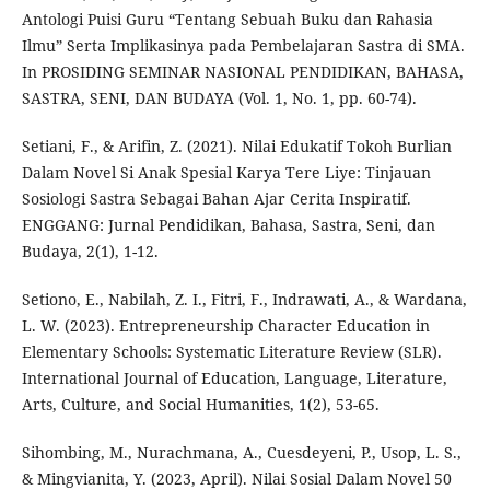
Antologi Puisi Guru “Tentang Sebuah Buku dan Rahasia
Ilmu” Serta Implikasinya pada Pembelajaran Sastra di SMA.
In PROSIDING SEMINAR NASIONAL PENDIDIKAN, BAHASA,
SASTRA, SENI, DAN BUDAYA (Vol. 1, No. 1, pp. 60-74).
Setiani, F., & Arifin, Z. (2021). Nilai Edukatif Tokoh Burlian
Dalam Novel Si Anak Spesial Karya Tere Liye: Tinjauan
Sosiologi Sastra Sebagai Bahan Ajar Cerita Inspiratif.
ENGGANG: Jurnal Pendidikan, Bahasa, Sastra, Seni, dan
Budaya, 2(1), 1-12.
Setiono, E., Nabilah, Z. I., Fitri, F., Indrawati, A., & Wardana,
L. W. (2023). Entrepreneurship Character Education in
Elementary Schools: Systematic Literature Review (SLR).
International Journal of Education, Language, Literature,
Arts, Culture, and Social Humanities, 1(2), 53-65.
Sihombing, M., Nurachmana, A., Cuesdeyeni, P., Usop, L. S.,
& Mingvianita, Y. (2023, April). Nilai Sosial Dalam Novel 50