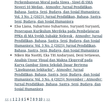
Perkembangan Moral pada Siswa - Siswi di SMA
Negeri 10 Medan
,
Atmosfer: Jurnal Pendidikan,
Bahasa, Sastra, Seni, Budaya, dan Sosial Humaniora:
Vol. 3 No. 2 (2025): Jurnal Pendidikan, Bahasa, Sastra,
Seni, Budaya, dan Sosial Humaniora
Elsa Liana, Suhartono Suhartono, Suryanti Suryanti,
Penerapan Kurikulum Merdeka pada Pembelajaran
PPKn di MA Syekh Subakir Nglegok
,
Atmosfer: Jurnal
Pendidikan, Bahasa, Sastra, Seni, Budaya, dan Sosial
Humaniora: Vol. 3 No. 2 (2025): Jurnal Pendidikan,
Bahasa, Sastra, Seni, Budaya, dan Sosial Humaniora
Niken Ria Nastiti, Eka Titi Andaryani, Deni Setiawan,
Analisis Unsur Visual dan Makna Ekspresif pada
Karya Gambar Siswa Sekolah Dasar Bertema
“Lingkungan Sekitarku”
,
Atmosfer: Jurnal
Pendidikan, Bahasa, Sastra, Seni, Budaya, dan Sosial
Humaniora: Vol. 3 No. 4 (2025): November : Atmosfer:
Jurnal Pendidikan, Bahasa, Sastra, Seni, Budaya, dan
Sosial Humaniora
<<
<
1
2
3
4
5
6
7
8
9
10
>
>>