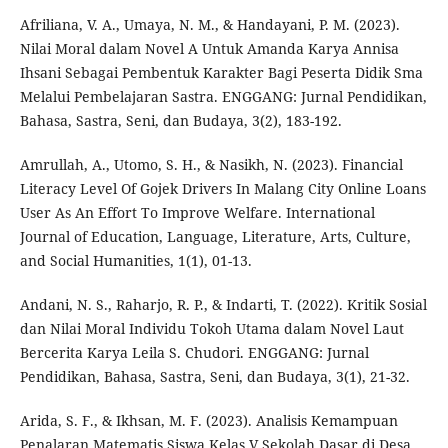
Afriliana, V. A., Umaya, N. M., & Handayani, P. M. (2023).
Nilai Moral dalam Novel A Untuk Amanda Karya Annisa
Ihsani Sebagai Pembentuk Karakter Bagi Peserta Didik Sma
Melalui Pembelajaran Sastra. ENGGANG: Jurnal Pendidikan,
Bahasa, Sastra, Seni, dan Budaya, 3(2), 183-192.
Amrullah, A., Utomo, S. H., & Nasikh, N. (2023). Financial
Literacy Level Of Gojek Drivers In Malang City Online Loans
User As An Effort To Improve Welfare. International
Journal of Education, Language, Literature, Arts, Culture,
and Social Humanities, 1(1), 01-13.
Andani, N. S., Raharjo, R. P., & Indarti, T. (2022). Kritik Sosial
dan Nilai Moral Individu Tokoh Utama dalam Novel Laut
Bercerita Karya Leila S. Chudori. ENGGANG: Jurnal
Pendidikan, Bahasa, Sastra, Seni, dan Budaya, 3(1), 21-32.
Arida, S. F., & Ikhsan, M. F. (2023). Analisis Kemampuan
Penalaran Matematis Siswa Kelas V Sekolah Dasar di Desa