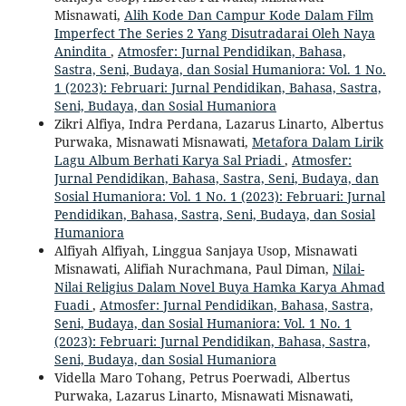
Misnawati,
Alih Kode Dan Campur Kode Dalam Film
Imperfect The Series 2 Yang Disutradarai Oleh Naya
Anindita
,
Atmosfer: Jurnal Pendidikan, Bahasa,
Sastra, Seni, Budaya, dan Sosial Humaniora: Vol. 1 No.
1 (2023): Februari: Jurnal Pendidikan, Bahasa, Sastra,
Seni, Budaya, dan Sosial Humaniora
Zikri Alfiya, Indra Perdana, Lazarus Linarto, Albertus
Purwaka, Misnawati Misnawati,
Metafora Dalam Lirik
Lagu Album Berhati Karya Sal Priadi
,
Atmosfer:
Jurnal Pendidikan, Bahasa, Sastra, Seni, Budaya, dan
Sosial Humaniora: Vol. 1 No. 1 (2023): Februari: Jurnal
Pendidikan, Bahasa, Sastra, Seni, Budaya, dan Sosial
Humaniora
Alfiyah Alfiyah, Linggua Sanjaya Usop, Misnawati
Misnawati, Alifiah Nurachmana, Paul Diman,
Nilai-
Nilai Religius Dalam Novel Buya Hamka Karya Ahmad
Fuadi
,
Atmosfer: Jurnal Pendidikan, Bahasa, Sastra,
Seni, Budaya, dan Sosial Humaniora: Vol. 1 No. 1
(2023): Februari: Jurnal Pendidikan, Bahasa, Sastra,
Seni, Budaya, dan Sosial Humaniora
Vidella Maro Tohang, Petrus Poerwadi, Albertus
Purwaka, Lazarus Linarto, Misnawati Misnawati,