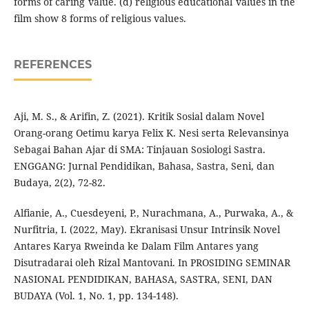
forms of caring value. (d) religious educational values ​​in the
film show 8 forms of religious values.
REFERENCES
Aji, M. S., & Arifin, Z. (2021). Kritik Sosial dalam Novel
Orang-orang Oetimu karya Felix K. Nesi serta Relevansinya
Sebagai Bahan Ajar di SMA: Tinjauan Sosiologi Sastra.
ENGGANG: Jurnal Pendidikan, Bahasa, Sastra, Seni, dan
Budaya, 2(2), 72-82.
Alfianie, A., Cuesdeyeni, P., Nurachmana, A., Purwaka, A., &
Nurfitria, I. (2022, May). Ekranisasi Unsur Intrinsik Novel
Antares Karya Rweinda ke Dalam Film Antares yang
Disutradarai oleh Rizal Mantovani. In PROSIDING SEMINAR
NASIONAL PENDIDIKAN, BAHASA, SASTRA, SENI, DAN
BUDAYA (Vol. 1, No. 1, pp. 134-148).