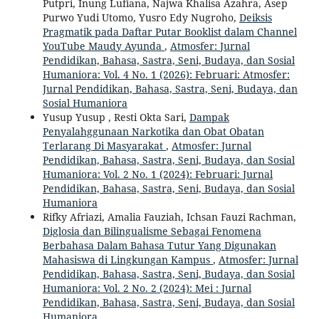
Putpri, Inung Lufiana, Najwa Khalisa Azahra, Asep
Purwo Yudi Utomo, Yusro Edy Nugroho,
Deiksis
Pragmatik pada Daftar Putar Booklist dalam Channel
YouTube Maudy Ayunda
,
Atmosfer: Jurnal
Pendidikan, Bahasa, Sastra, Seni, Budaya, dan Sosial
Humaniora: Vol. 4 No. 1 (2026): Februari: Atmosfer:
Jurnal Pendidikan, Bahasa, Sastra, Seni, Budaya, dan
Sosial Humaniora
Yusup Yusup , Resti Okta Sari,
Dampak
Penyalahggunaan Narkotika dan Obat Obatan
Terlarang Di Masyarakat
,
Atmosfer: Jurnal
Pendidikan, Bahasa, Sastra, Seni, Budaya, dan Sosial
Humaniora: Vol. 2 No. 1 (2024): Februari: Jurnal
Pendidikan, Bahasa, Sastra, Seni, Budaya, dan Sosial
Humaniora
Rifky Afriazi, Amalia Fauziah, Ichsan Fauzi Rachman,
Diglosia dan Bilingualisme Sebagai Fenomena
Berbahasa Dalam Bahasa Tutur Yang Digunakan
Mahasiswa di Lingkungan Kampus
,
Atmosfer: Jurnal
Pendidikan, Bahasa, Sastra, Seni, Budaya, dan Sosial
Humaniora: Vol. 2 No. 2 (2024): Mei : Jurnal
Pendidikan, Bahasa, Sastra, Seni, Budaya, dan Sosial
Humaniora