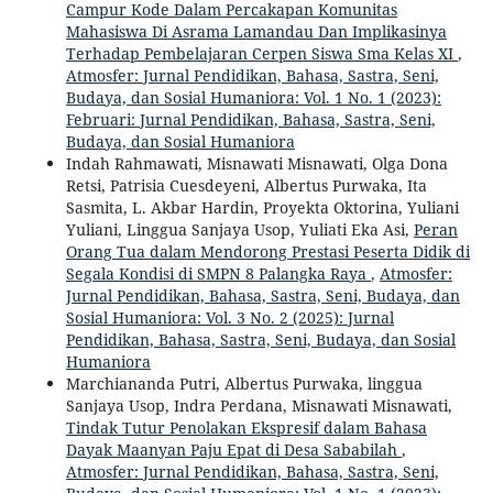
Campur Kode Dalam Percakapan Komunitas
Mahasiswa Di Asrama Lamandau Dan Implikasinya
Terhadap Pembelajaran Cerpen Siswa Sma Kelas XI
,
Atmosfer: Jurnal Pendidikan, Bahasa, Sastra, Seni,
Budaya, dan Sosial Humaniora: Vol. 1 No. 1 (2023):
Februari: Jurnal Pendidikan, Bahasa, Sastra, Seni,
Budaya, dan Sosial Humaniora
Indah Rahmawati, Misnawati Misnawati, Olga Dona
Retsi, Patrisia Cuesdeyeni, Albertus Purwaka, Ita
Sasmita, L. Akbar Hardin, Proyekta Oktorina, Yuliani
Yuliani, Linggua Sanjaya Usop, Yuliati Eka Asi,
Peran
Orang Tua dalam Mendorong Prestasi Peserta Didik di
Segala Kondisi di SMPN 8 Palangka Raya
,
Atmosfer:
Jurnal Pendidikan, Bahasa, Sastra, Seni, Budaya, dan
Sosial Humaniora: Vol. 3 No. 2 (2025): Jurnal
Pendidikan, Bahasa, Sastra, Seni, Budaya, dan Sosial
Humaniora
Marchiananda Putri, Albertus Purwaka, linggua
Sanjaya Usop, Indra Perdana, Misnawati Misnawati,
Tindak Tutur Penolakan Ekspresif dalam Bahasa
Dayak Maanyan Paju Epat di Desa Sababilah
,
Atmosfer: Jurnal Pendidikan, Bahasa, Sastra, Seni,