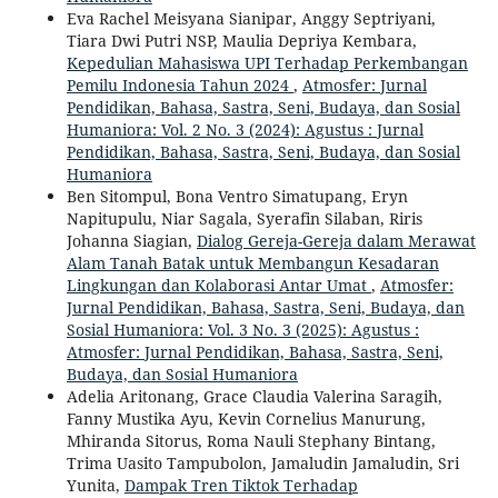
Eva Rachel Meisyana Sianipar, Anggy Septriyani,
Tiara Dwi Putri NSP, Maulia Depriya Kembara,
Kepedulian Mahasiswa UPI Terhadap Perkembangan
Pemilu Indonesia Tahun 2024
,
Atmosfer: Jurnal
Pendidikan, Bahasa, Sastra, Seni, Budaya, dan Sosial
Humaniora: Vol. 2 No. 3 (2024): Agustus : Jurnal
Pendidikan, Bahasa, Sastra, Seni, Budaya, dan Sosial
Humaniora
Ben Sitompul, Bona Ventro Simatupang, Eryn
Napitupulu, Niar Sagala, Syerafin Silaban, Riris
Johanna Siagian,
Dialog Gereja-Gereja dalam Merawat
Alam Tanah Batak untuk Membangun Kesadaran
Lingkungan dan Kolaborasi Antar Umat
,
Atmosfer:
Jurnal Pendidikan, Bahasa, Sastra, Seni, Budaya, dan
Sosial Humaniora: Vol. 3 No. 3 (2025): Agustus :
Atmosfer: Jurnal Pendidikan, Bahasa, Sastra, Seni,
Budaya, dan Sosial Humaniora
Adelia Aritonang, Grace Claudia Valerina Saragih,
Fanny Mustika Ayu, Kevin Cornelius Manurung,
Mhiranda Sitorus, Roma Nauli Stephany Bintang,
Trima Uasito Tampubolon, Jamaludin Jamaludin, Sri
Yunita,
Dampak Tren Tiktok Terhadap