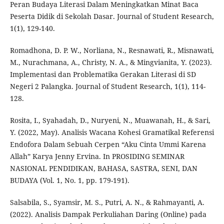
Peran Budaya Literasi Dalam Meningkatkan Minat Baca
Peserta Didik di Sekolah Dasar. Journal of Student Research,
1(1), 129-140.
Romadhona, D. P. W., Norliana, N., Resnawati, R., Misnawati,
M., Nurachmana, A., Christy, N. A., & Mingvianita, Y. (2023).
Implementasi dan Problematika Gerakan Literasi di SD
Negeri 2 Palangka. Journal of Student Research, 1(1), 114-
128.
Rosita, I., Syahadah, D., Nuryeni, N., Muawanah, H., & Sari,
Y. (2022, May). Analisis Wacana Kohesi Gramatikal Referensi
Endofora Dalam Sebuah Cerpen “Aku Cinta Ummi Karena
Allah” Karya Jenny Ervina. In PROSIDING SEMINAR
NASIONAL PENDIDIKAN, BAHASA, SASTRA, SENI, DAN
BUDAYA (Vol. 1, No. 1, pp. 179-191).
Salsabila, S., Syamsir, M. S., Putri, A. N., & Rahmayanti, A.
(2022). Analisis Dampak Perkuliahan Daring (Online) pada