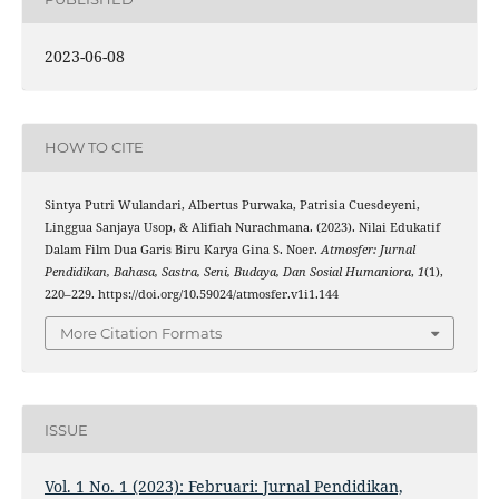
2023-06-08
HOW TO CITE
Sintya Putri Wulandari, Albertus Purwaka, Patrisia Cuesdeyeni,
Linggua Sanjaya Usop, & Alifiah Nurachmana. (2023). Nilai Edukatif
Dalam Film Dua Garis Biru Karya Gina S. Noer.
Atmosfer: Jurnal
Pendidikan, Bahasa, Sastra, Seni, Budaya, Dan Sosial Humaniora
,
1
(1),
220–229. https://doi.org/10.59024/atmosfer.v1i1.144
More Citation Formats
ISSUE
Vol. 1 No. 1 (2023): Februari: Jurnal Pendidikan,