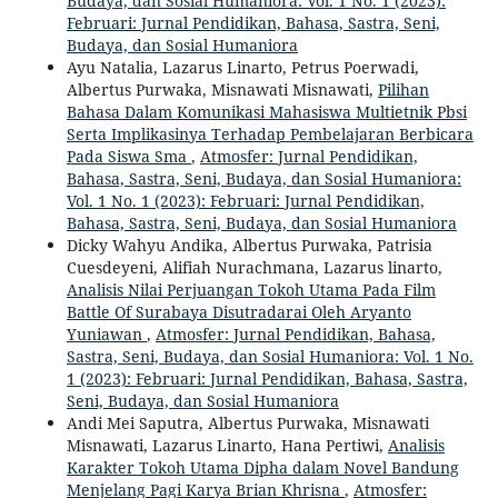
Budaya, dan Sosial Humaniora: Vol. 1 No. 1 (2023):
Februari: Jurnal Pendidikan, Bahasa, Sastra, Seni,
Budaya, dan Sosial Humaniora
Ayu Natalia, Lazarus Linarto, Petrus Poerwadi,
Albertus Purwaka, Misnawati Misnawati,
Pilihan
Bahasa Dalam Komunikasi Mahasiswa Multietnik Pbsi
Serta Implikasinya Terhadap Pembelajaran Berbicara
Pada Siswa Sma
,
Atmosfer: Jurnal Pendidikan,
Bahasa, Sastra, Seni, Budaya, dan Sosial Humaniora:
Vol. 1 No. 1 (2023): Februari: Jurnal Pendidikan,
Bahasa, Sastra, Seni, Budaya, dan Sosial Humaniora
Dicky Wahyu Andika, Albertus Purwaka, Patrisia
Cuesdeyeni, Alifiah Nurachmana, Lazarus linarto,
Analisis Nilai Perjuangan Tokoh Utama Pada Film
Battle Of Surabaya Disutradarai Oleh Aryanto
Yuniawan
,
Atmosfer: Jurnal Pendidikan, Bahasa,
Sastra, Seni, Budaya, dan Sosial Humaniora: Vol. 1 No.
1 (2023): Februari: Jurnal Pendidikan, Bahasa, Sastra,
Seni, Budaya, dan Sosial Humaniora
Andi Mei Saputra, Albertus Purwaka, Misnawati
Misnawati, Lazarus Linarto, Hana Pertiwi,
Analisis
Karakter Tokoh Utama Dipha dalam Novel Bandung
Menjelang Pagi Karya Brian Khrisna
,
Atmosfer: