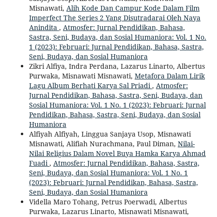
Misnawati,
Alih Kode Dan Campur Kode Dalam Film
Imperfect The Series 2 Yang Disutradarai Oleh Naya
Anindita
,
Atmosfer: Jurnal Pendidikan, Bahasa,
Sastra, Seni, Budaya, dan Sosial Humaniora: Vol. 1 No.
1 (2023): Februari: Jurnal Pendidikan, Bahasa, Sastra,
Seni, Budaya, dan Sosial Humaniora
Zikri Alfiya, Indra Perdana, Lazarus Linarto, Albertus
Purwaka, Misnawati Misnawati,
Metafora Dalam Lirik
Lagu Album Berhati Karya Sal Priadi
,
Atmosfer:
Jurnal Pendidikan, Bahasa, Sastra, Seni, Budaya, dan
Sosial Humaniora: Vol. 1 No. 1 (2023): Februari: Jurnal
Pendidikan, Bahasa, Sastra, Seni, Budaya, dan Sosial
Humaniora
Alfiyah Alfiyah, Linggua Sanjaya Usop, Misnawati
Misnawati, Alifiah Nurachmana, Paul Diman,
Nilai-
Nilai Religius Dalam Novel Buya Hamka Karya Ahmad
Fuadi
,
Atmosfer: Jurnal Pendidikan, Bahasa, Sastra,
Seni, Budaya, dan Sosial Humaniora: Vol. 1 No. 1
(2023): Februari: Jurnal Pendidikan, Bahasa, Sastra,
Seni, Budaya, dan Sosial Humaniora
Vidella Maro Tohang, Petrus Poerwadi, Albertus
Purwaka, Lazarus Linarto, Misnawati Misnawati,