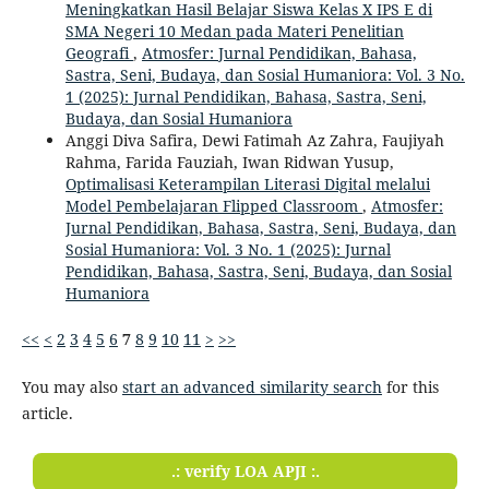
Meningkatkan Hasil Belajar Siswa Kelas X IPS E di
SMA Negeri 10 Medan pada Materi Penelitian
Geografi
,
Atmosfer: Jurnal Pendidikan, Bahasa,
Sastra, Seni, Budaya, dan Sosial Humaniora: Vol. 3 No.
1 (2025): Jurnal Pendidikan, Bahasa, Sastra, Seni,
Budaya, dan Sosial Humaniora
Anggi Diva Safira, Dewi Fatimah Az Zahra, Faujiyah
Rahma, Farida Fauziah, Iwan Ridwan Yusup,
Optimalisasi Keterampilan Literasi Digital melalui
Model Pembelajaran Flipped Classroom
,
Atmosfer:
Jurnal Pendidikan, Bahasa, Sastra, Seni, Budaya, dan
Sosial Humaniora: Vol. 3 No. 1 (2025): Jurnal
Pendidikan, Bahasa, Sastra, Seni, Budaya, dan Sosial
Humaniora
<<
<
2
3
4
5
6
7
8
9
10
11
>
>>
You may also
start an advanced similarity search
for this
article.
.: verify LOA APJI :.