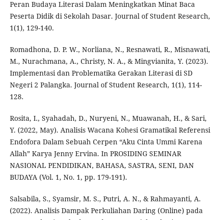
Peran Budaya Literasi Dalam Meningkatkan Minat Baca
Peserta Didik di Sekolah Dasar. Journal of Student Research,
1(1), 129-140.
Romadhona, D. P. W., Norliana, N., Resnawati, R., Misnawati,
M., Nurachmana, A., Christy, N. A., & Mingvianita, Y. (2023).
Implementasi dan Problematika Gerakan Literasi di SD
Negeri 2 Palangka. Journal of Student Research, 1(1), 114-
128.
Rosita, I., Syahadah, D., Nuryeni, N., Muawanah, H., & Sari,
Y. (2022, May). Analisis Wacana Kohesi Gramatikal Referensi
Endofora Dalam Sebuah Cerpen “Aku Cinta Ummi Karena
Allah” Karya Jenny Ervina. In PROSIDING SEMINAR
NASIONAL PENDIDIKAN, BAHASA, SASTRA, SENI, DAN
BUDAYA (Vol. 1, No. 1, pp. 179-191).
Salsabila, S., Syamsir, M. S., Putri, A. N., & Rahmayanti, A.
(2022). Analisis Dampak Perkuliahan Daring (Online) pada