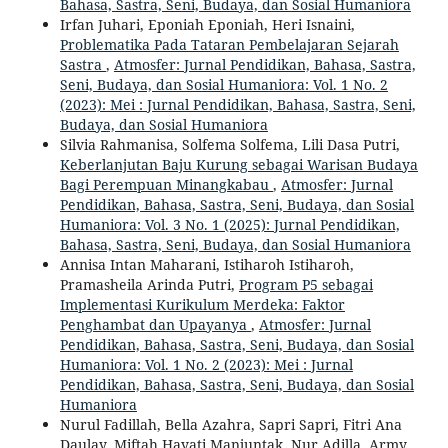
Bahasa, Sastra, Seni, Budaya, dan Sosial Humaniora
Irfan Juhari, Eponiah Eponiah, Heri Isnaini,
Problematika Pada Tataran Pembelajaran Sejarah
Sastra
,
Atmosfer: Jurnal Pendidikan, Bahasa, Sastra,
Seni, Budaya, dan Sosial Humaniora: Vol. 1 No. 2
(2023): Mei : Jurnal Pendidikan, Bahasa, Sastra, Seni,
Budaya, dan Sosial Humaniora
Silvia Rahmanisa, Solfema Solfema, Lili Dasa Putri,
Keberlanjutan Baju Kurung sebagai Warisan Budaya
Bagi Perempuan Minangkabau
,
Atmosfer: Jurnal
Pendidikan, Bahasa, Sastra, Seni, Budaya, dan Sosial
Humaniora: Vol. 3 No. 1 (2025): Jurnal Pendidikan,
Bahasa, Sastra, Seni, Budaya, dan Sosial Humaniora
Annisa Intan Maharani, Istiharoh Istiharoh,
Pramasheila Arinda Putri,
Program P5 sebagai
Implementasi Kurikulum Merdeka: Faktor
Penghambat dan Upayanya
,
Atmosfer: Jurnal
Pendidikan, Bahasa, Sastra, Seni, Budaya, dan Sosial
Humaniora: Vol. 1 No. 2 (2023): Mei : Jurnal
Pendidikan, Bahasa, Sastra, Seni, Budaya, dan Sosial
Humaniora
Nurul Fadillah, Bella Azahra, Sapri Sapri, Fitri Ana
Daulay, Miftah Hayati Manjuntak, Nur Adilla, Army