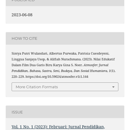
2023-06-08
HOW TO CITE
Sintya Putri Wulandari, Albertus Purwaka, Patrisia Cuesdeyeni,
Linggua Sanjaya Usop, & Alifiah Nurachmana. (2023). Nilai Edukatif
Dalam Film Dua Garis Biru Karya Gina S. Noer.
Atmosfer: Jurnal
Pendidikan, Bahasa, Sastra, Seni, Budaya, Dan Sosial Humaniora
,
1
(1),
220–229. https://doi.org/10.59024/atmosfer.v1i1.144
More Citation Formats
ISSUE
Vol. 1 No. 1 (2023): Februari: Jurnal Pendidikan,