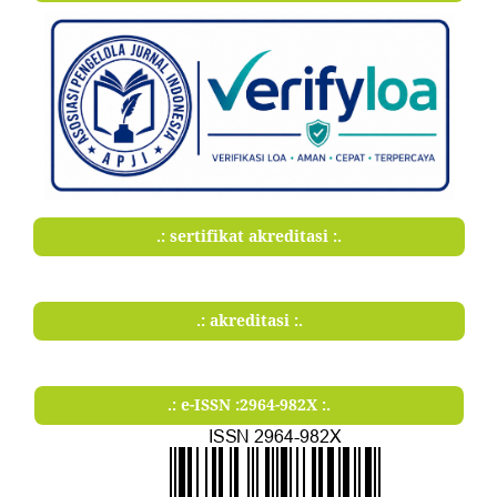
.: sertifikat akreditasi :.
.: akreditasi :.
.: e-ISSN :2964-982X :.