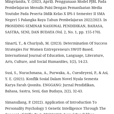
Mingvianita, Y. (2023, April). Penggunaan Model PJBL Pada
Pembelajaran Menulis Puisi Dengan Pemanfaatan Media
Youtube Pada Peserta Didik Kelas X IPS-1 Semester II SMA
Negeri 5 Palangka Raya Tahun Pembelajaran 2022/2023. In
PROSIDING SEMINAR NASIONAL PENDIDIKAN, BAHASA,
SASTRA, SENI, DAN BUDAYA (Vol. 2, No. 1, pp. 155-170).
Sinarti, T., & Churiyah, M. (2023). Determination Of Success
Strategies For Women Entrepreneurs SWOT-Based.
International Journal of Education, Language, Literature,
Arts, Culture, and Social Humanities, 1(2), 14-23.
Susi, S., Nurachmana, A., Purwaka, A., Cuesdeyeni, P., & Asi,
Y. E. (2021). Konflik Sosial Dalam Novel Nyala Semesta
Karya Farah Qoonita. ENGGANG: Jurnal Pendidikan,
Bahasa, Sastra, Seni, dan Budaya, 2(2), 32-43.
Simanullang, P. (2022). Application of Introduction To
Personality Psychology 5 Genetic Intelligence Through The