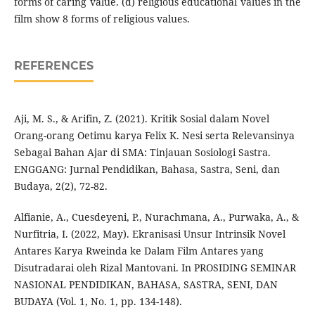
forms of caring value. (d) religious educational values ​​in the
film show 8 forms of religious values.
REFERENCES
Aji, M. S., & Arifin, Z. (2021). Kritik Sosial dalam Novel
Orang-orang Oetimu karya Felix K. Nesi serta Relevansinya
Sebagai Bahan Ajar di SMA: Tinjauan Sosiologi Sastra.
ENGGANG: Jurnal Pendidikan, Bahasa, Sastra, Seni, dan
Budaya, 2(2), 72-82.
Alfianie, A., Cuesdeyeni, P., Nurachmana, A., Purwaka, A., &
Nurfitria, I. (2022, May). Ekranisasi Unsur Intrinsik Novel
Antares Karya Rweinda ke Dalam Film Antares yang
Disutradarai oleh Rizal Mantovani. In PROSIDING SEMINAR
NASIONAL PENDIDIKAN, BAHASA, SASTRA, SENI, DAN
BUDAYA (Vol. 1, No. 1, pp. 134-148).