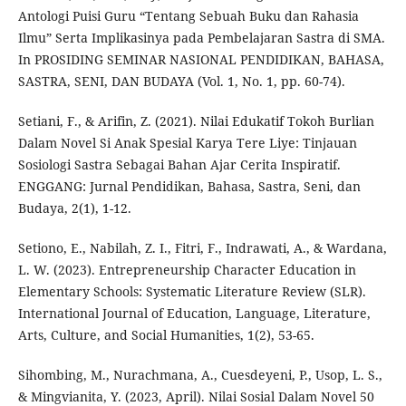
Antologi Puisi Guru “Tentang Sebuah Buku dan Rahasia
Ilmu” Serta Implikasinya pada Pembelajaran Sastra di SMA.
In PROSIDING SEMINAR NASIONAL PENDIDIKAN, BAHASA,
SASTRA, SENI, DAN BUDAYA (Vol. 1, No. 1, pp. 60-74).
Setiani, F., & Arifin, Z. (2021). Nilai Edukatif Tokoh Burlian
Dalam Novel Si Anak Spesial Karya Tere Liye: Tinjauan
Sosiologi Sastra Sebagai Bahan Ajar Cerita Inspiratif.
ENGGANG: Jurnal Pendidikan, Bahasa, Sastra, Seni, dan
Budaya, 2(1), 1-12.
Setiono, E., Nabilah, Z. I., Fitri, F., Indrawati, A., & Wardana,
L. W. (2023). Entrepreneurship Character Education in
Elementary Schools: Systematic Literature Review (SLR).
International Journal of Education, Language, Literature,
Arts, Culture, and Social Humanities, 1(2), 53-65.
Sihombing, M., Nurachmana, A., Cuesdeyeni, P., Usop, L. S.,
& Mingvianita, Y. (2023, April). Nilai Sosial Dalam Novel 50