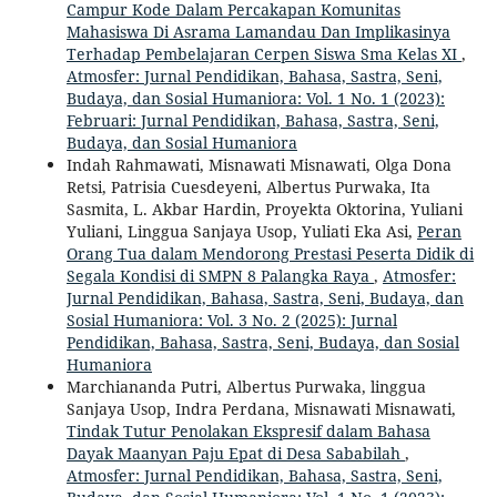
Campur Kode Dalam Percakapan Komunitas
Mahasiswa Di Asrama Lamandau Dan Implikasinya
Terhadap Pembelajaran Cerpen Siswa Sma Kelas XI
,
Atmosfer: Jurnal Pendidikan, Bahasa, Sastra, Seni,
Budaya, dan Sosial Humaniora: Vol. 1 No. 1 (2023):
Februari: Jurnal Pendidikan, Bahasa, Sastra, Seni,
Budaya, dan Sosial Humaniora
Indah Rahmawati, Misnawati Misnawati, Olga Dona
Retsi, Patrisia Cuesdeyeni, Albertus Purwaka, Ita
Sasmita, L. Akbar Hardin, Proyekta Oktorina, Yuliani
Yuliani, Linggua Sanjaya Usop, Yuliati Eka Asi,
Peran
Orang Tua dalam Mendorong Prestasi Peserta Didik di
Segala Kondisi di SMPN 8 Palangka Raya
,
Atmosfer:
Jurnal Pendidikan, Bahasa, Sastra, Seni, Budaya, dan
Sosial Humaniora: Vol. 3 No. 2 (2025): Jurnal
Pendidikan, Bahasa, Sastra, Seni, Budaya, dan Sosial
Humaniora
Marchiananda Putri, Albertus Purwaka, linggua
Sanjaya Usop, Indra Perdana, Misnawati Misnawati,
Tindak Tutur Penolakan Ekspresif dalam Bahasa
Dayak Maanyan Paju Epat di Desa Sababilah
,
Atmosfer: Jurnal Pendidikan, Bahasa, Sastra, Seni,