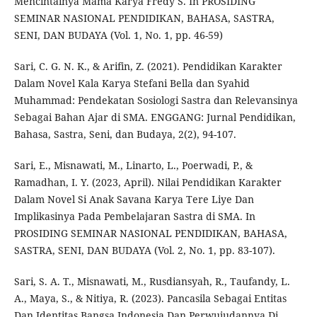
Mencintainya Mama Karya Fredy S. In PROSIDING
SEMINAR NASIONAL PENDIDIKAN, BAHASA, SASTRA,
SENI, DAN BUDAYA (Vol. 1, No. 1, pp. 46-59)
Sari, C. G. N. K., & Arifin, Z. (2021). Pendidikan Karakter
Dalam Novel Kala Karya Stefani Bella dan Syahid
Muhammad: Pendekatan Sosiologi Sastra dan Relevansinya
Sebagai Bahan Ajar di SMA. ENGGANG: Jurnal Pendidikan,
Bahasa, Sastra, Seni, dan Budaya, 2(2), 94-107.
Sari, E., Misnawati, M., Linarto, L., Poerwadi, P., &
Ramadhan, I. Y. (2023, April). Nilai Pendidikan Karakter
Dalam Novel Si Anak Savana Karya Tere Liye Dan
Implikasinya Pada Pembelajaran Sastra di SMA. In
PROSIDING SEMINAR NASIONAL PENDIDIKAN, BAHASA,
SASTRA, SENI, DAN BUDAYA (Vol. 2, No. 1, pp. 83-107).
Sari, S. A. T., Misnawati, M., Rusdiansyah, R., Taufandy, L.
A., Maya, S., & Nitiya, R. (2023). Pancasila Sebagai Entitas
Dan Identitas Bangsa Indonesia Dan Perwujudannya Di