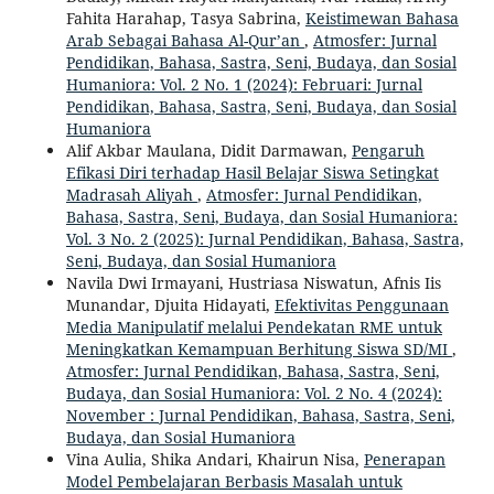
Fahita Harahap, Tasya Sabrina,
Keistimewan Bahasa
Arab Sebagai Bahasa Al-Qur’an
,
Atmosfer: Jurnal
Pendidikan, Bahasa, Sastra, Seni, Budaya, dan Sosial
Humaniora: Vol. 2 No. 1 (2024): Februari: Jurnal
Pendidikan, Bahasa, Sastra, Seni, Budaya, dan Sosial
Humaniora
Alif Akbar Maulana, Didit Darmawan,
Pengaruh
Efikasi Diri terhadap Hasil Belajar Siswa Setingkat
Madrasah Aliyah
,
Atmosfer: Jurnal Pendidikan,
Bahasa, Sastra, Seni, Budaya, dan Sosial Humaniora:
Vol. 3 No. 2 (2025): Jurnal Pendidikan, Bahasa, Sastra,
Seni, Budaya, dan Sosial Humaniora
Navila Dwi Irmayani, Hustriasa Niswatun, Afnis Iis
Munandar, Djuita Hidayati,
Efektivitas Penggunaan
Media Manipulatif melalui Pendekatan RME untuk
Meningkatkan Kemampuan Berhitung Siswa SD/MI
,
Atmosfer: Jurnal Pendidikan, Bahasa, Sastra, Seni,
Budaya, dan Sosial Humaniora: Vol. 2 No. 4 (2024):
November : Jurnal Pendidikan, Bahasa, Sastra, Seni,
Budaya, dan Sosial Humaniora
Vina Aulia, Shika Andari, Khairun Nisa,
Penerapan
Model Pembelajaran Berbasis Masalah untuk