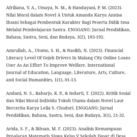
Afriliana, V. A., Umaya, N. M., & Handayani, P. M. (2023).
Nilai Moral dalam Novel A Untuk Amanda Karya Annisa
Ihsani Sebagai Pembentuk Karakter Bagi Peserta Didik Sma
Melalui Pembelajaran Sastra. ENGGANG: Jurnal Pendidikan,
Bahasa, Sastra, Seni, dan Budaya, 3(2), 183-192.
Amrullah, A., Utomo, S. H., & Nasikh, N. (2023). Financial
Literacy Level Of Gojek Drivers In Malang City Online Loans
User As An Effort To Improve Welfare. International
Journal of Education, Language, Literature, Arts, Culture,
and Social Humanities, 1(1), 01-13.
Andani, N. S., Raharjo, R. P., & Indarti, T. (2022). Kritik Sosial
dan Nilai Moral Individu Tokoh Utama dalam Novel Laut
Bercerita Karya Leila S. Chudori. ENGGANG: Jurnal
Pendidikan, Bahasa, Sastra, Seni, dan Budaya, 3(1), 21-32.
Arida, S. F., & Ikhsan, M. F. (2023). Analisis Kemampuan
Penalaran Matematis Siswa Kelas V Sekolah Dasar di Desa