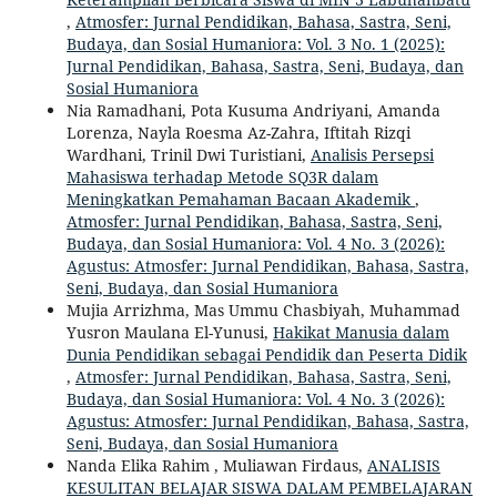
,
Atmosfer: Jurnal Pendidikan, Bahasa, Sastra, Seni,
Budaya, dan Sosial Humaniora: Vol. 3 No. 1 (2025):
Jurnal Pendidikan, Bahasa, Sastra, Seni, Budaya, dan
Sosial Humaniora
Nia Ramadhani, Pota Kusuma Andriyani, Amanda
Lorenza, Nayla Roesma Az-Zahra, Iftitah Rizqi
Wardhani, Trinil Dwi Turistiani,
Analisis Persepsi
Mahasiswa terhadap Metode SQ3R dalam
Meningkatkan Pemahaman Bacaan Akademik
,
Atmosfer: Jurnal Pendidikan, Bahasa, Sastra, Seni,
Budaya, dan Sosial Humaniora: Vol. 4 No. 3 (2026):
Agustus: Atmosfer: Jurnal Pendidikan, Bahasa, Sastra,
Seni, Budaya, dan Sosial Humaniora
Mujia Arrizhma, Mas Ummu Chasbiyah, Muhammad
Yusron Maulana El-Yunusi,
Hakikat Manusia dalam
Dunia Pendidikan sebagai Pendidik dan Peserta Didik
,
Atmosfer: Jurnal Pendidikan, Bahasa, Sastra, Seni,
Budaya, dan Sosial Humaniora: Vol. 4 No. 3 (2026):
Agustus: Atmosfer: Jurnal Pendidikan, Bahasa, Sastra,
Seni, Budaya, dan Sosial Humaniora
Nanda Elika Rahim , Muliawan Firdaus,
ANALISIS
KESULITAN BELAJAR SISWA DALAM PEMBELAJARAN