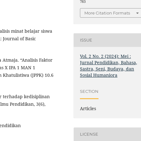
783
More Citation Formats
alisis minat belajar siswa
: Journal of Basic
ISSUE
Vol. 2 No. 2 (2024): Mei :
 Atmaja. “Analisis Faktor
Jurnal Pendidikan, Bahasa,
as X IPA 1 MAN 1
Sastra, Seni, Budaya, dan
Sosial Humaniora
 Khatulistiwa (JPPK) 10.6
SECTION
r terhadap kedisiplinan
Ilmu Pendidikan, 3(6),
Articles
 Pendidikan
LICENSE