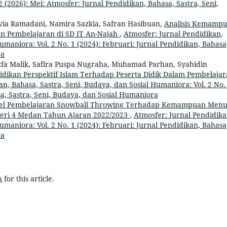
 (2026): Mei: Atmosfer: Jurnal Pendidikan, Bahasa, Sastra, Seni,
ovia Ramadani, Namira Sazkia, Safran Hasibuan,
Analisis Kemamp
 Pembelajaran di SD IT An-Najah
,
Atmosfer: Jurnal Pendidikan,
umaniora: Vol. 2 No. 1 (2024): Februari: Jurnal Pendidikan, Bahasa
ra
zfa Malik, Safira Puspa Nugraha, Muhamad Parhan, Syahidin
didikan Perspektif Islam Terhadap Peserta Didik Dalam Pembelaja
an, Bahasa, Sastra, Seni, Budaya, dan Sosial Humaniora: Vol. 2 No.
sa, Sastra, Seni, Budaya, dan Sosial Humaniora
el Pembelajaran Snowball Throwing Terhadap Kemampuan Menul
geri 4 Medan Tahun Ajaran 2022/2023
,
Atmosfer: Jurnal Pendidika
umaniora: Vol. 2 No. 1 (2024): Februari: Jurnal Pendidikan, Bahasa
ra
h
for this article.