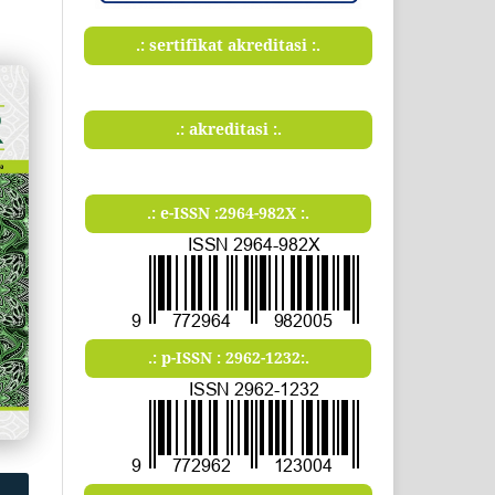
.: sertifikat akreditasi :.
.: akreditasi :.
.: e-ISSN :2964-982X :.
.: p-ISSN : 2962-1232:.