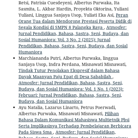
Retsi, Patrisia Cuesdeyeni, Albertus Purwaka, Ita
Sasmita, L. Akbar Hardin, Proyekta Oktorina, Yuliani
Yuliani, Linggua Sanjaya Usop, Yuliati Eka Asi,
Peran
Orang Tua dalam Mendorong Prestasi Peserta Didik di
Segala Kondisi di SMPN 8 Palangka Raya
,
Atmosfer:
Jurnal Pendidikan, Bahasa, Sastra, Seni, Budaya, dan
Sosial Humaniora: Vol. 3 No. 2 (2025): Jurnal
Pendidikan, Bahasa, Sastra, Seni, Budaya, dan Sosial
Humaniora
Marchiananda Putri, Albertus Purwaka, linggua
Sanjaya Usop, Indra Perdana, Misnawati Misnawati,
Tindak Tutur Penolakan Ekspresif dalam Bahasa
Dayak Maanyan Paju Epat di Desa Sababilah
,
Atmosfer: Jurnal Pendidikan, Bahasa, Sastra, Seni,
Budaya, dan Sosial Humaniora: Vol. 1 No. 1 (2023):
Februari: Jurnal Pendidikan, Bahasa, Sastra, Seni,
Budaya, dan Sosial Humaniora
Ayu Natalia, Lazarus Linarto, Petrus Poerwadi,
Albertus Purwaka, Misnawati Misnawati,
Pilihan
Bahasa Dalam Komunikasi Mahasiswa Multietnik Pbsi
Serta Implikasinya Terhadap Pembelajaran Berbicara
Pada Siswa Sma
,
Atmosfer: Jurnal Pendidikan,