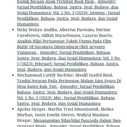
Komik Bacaan Anak Terbitan Book Dash
,
Atmosfer:
Jurnal Pendidikan, Bahasa, Sastra, Seni, Budaya, dan
Sosial Humaniora: Vol. 2 No. 3 (2024): Agustus : Jurnal
Pendidikan, Bahasa, Sastra, Seni, Budaya, dan Sosial
Humaniora
Dicky Wahyu Andika, Albertus Purwaka, Patrisia
Cuesdeyeni, Alifiah Nurachmana, Lazarus linarto,
Analisis Nilai Perjuangan Tokoh Utama Pada Film
Battle Of Surabaya Disutradarai Oleh Aryanto
Yuniawan
,
Atmosfer: Jurnal Pendidikan, Bahasa,
Sastra, Seni, Budaya, dan Sosial Humaniora: Vol. 1 No.
1 (2023): Februari: Jurnal Pendidikan, Bahasa, Sastra,
Seni, Budaya, dan Sosial Humaniora
Mochammad Luthfy Bachtiar, Maulfi Syaiful Rizal,
Tradisi Jeguran Pada Peringatan Malam Satu Syuro Di
Desa Kajen Kab. Pati
,
Atmosfer: Jurnal Pendidikan,
Bahasa, Sastra, Seni, Budaya, dan Sosial Humaniora:
Vol. 1 No. 2 (2023): Mei : Jurnal Pendidikan, Bahasa,
Sastra, Seni, Budaya, dan Sosial Humaniora
Aprina Siregar, Martha Traci Simanjuntak, Melina
Marbun, Santa Emelia Sitorus, Waliyul Maulana
Siregar,
Menanamkan Nilai-Nilai Pancasila dalam Jiwa
Generasi Muda
,
Atmosfer: Jurnal Pendidikan, Bahasa,