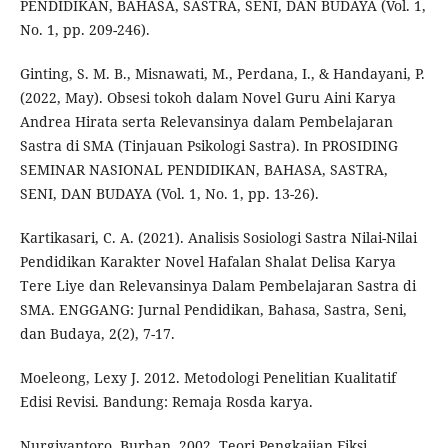
PENDIDIKAN, BAHASA, SASTRA, SENI, DAN BUDAYA (Vol. 1,
No. 1, pp. 209-246).
Ginting, S. M. B., Misnawati, M., Perdana, I., & Handayani, P.
(2022, May). Obsesi tokoh dalam Novel Guru Aini Karya
Andrea Hirata serta Relevansinya dalam Pembelajaran
Sastra di SMA (Tinjauan Psikologi Sastra). In PROSIDING
SEMINAR NASIONAL PENDIDIKAN, BAHASA, SASTRA,
SENI, DAN BUDAYA (Vol. 1, No. 1, pp. 13-26).
Kartikasari, C. A. (2021). Analisis Sosiologi Sastra Nilai-Nilai
Pendidikan Karakter Novel Hafalan Shalat Delisa Karya
Tere Liye dan Relevansinya Dalam Pembelajaran Sastra di
SMA. ENGGANG: Jurnal Pendidikan, Bahasa, Sastra, Seni,
dan Budaya, 2(2), 7-17.
Moeleong, Lexy J. 2012. Metodologi Penelitian Kualitatif
Edisi Revisi. Bandung: Remaja Rosda karya.
Nurgiyantoro, Burhan. 2002. Teori Pengkajian Fiksi.