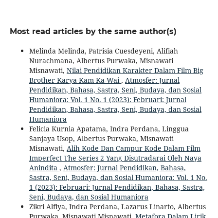
Most read articles by the same author(s)
Melinda Melinda, Patrisia Cuesdeyeni, Alifiah
Nurachmana, Albertus Purwaka, Misnawati
Misnawati,
Nilai Pendidikan Karakter Dalam Film Big
Brother Karya Kam Ka-Wai
,
Atmosfer: Jurnal
Pendidikan, Bahasa, Sastra, Seni, Budaya, dan Sosial
Humaniora: Vol. 1 No. 1 (2023): Februari: Jurnal
Pendidikan, Bahasa, Sastra, Seni, Budaya, dan Sosial
Humaniora
Felicia Kurnia Apatama, Indra Perdana, Linggua
Sanjaya Usop, Albertus Purwaka, Misnawati
Misnawati,
Alih Kode Dan Campur Kode Dalam Film
Imperfect The Series 2 Yang Disutradarai Oleh Naya
Anindita
,
Atmosfer: Jurnal Pendidikan, Bahasa,
Sastra, Seni, Budaya, dan Sosial Humaniora: Vol. 1 No.
1 (2023): Februari: Jurnal Pendidikan, Bahasa, Sastra,
Seni, Budaya, dan Sosial Humaniora
Zikri Alfiya, Indra Perdana, Lazarus Linarto, Albertus
Purwaka, Misnawati Misnawati,
Metafora Dalam Lirik