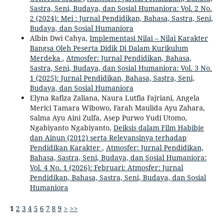
Sastra, Seni, Budaya, dan Sosial Humaniora: Vol. 2 No.
2 (2024): Mei : Jurnal Pendidikan, Bahasa, Sastra, Seni,
Budaya, dan Sosial Humaniora
Albin Dwi Cahya,
Implementasi Nilai – Nilai Karakter
Bangsa Oleh Peserta Didik Di Dalam Kurikulum
Merdeka
,
Atmosfer: Jurnal Pendidikan, Bahasa,
Sastra, Seni, Budaya, dan Sosial Humaniora: Vol. 3 No.
1 (2025): Jurnal Pendidikan, Bahasa, Sastra, Seni,
Budaya, dan Sosial Humaniora
Elyna Rafiza Zaliana, Naura Lutfia Fajriani, Angela
Merici Tamara Wibowo, Farah Maulida Ayu Zahara,
Salma Ayu Aini Zulfa, Asep Purwo Yudi Utomo,
Ngabiyanto Ngabiyanto,
Deiksis dalam Film Habibie
dan Ainun (2012) serta Relevansinya terhadap
Pendidikan Karakter
,
Atmosfer: Jurnal Pendidikan,
Bahasa, Sastra, Seni, Budaya, dan Sosial Humaniora:
Vol. 4 No. 1 (2026): Februari: Atmosfer: Jurnal
Pendidikan, Bahasa, Sastra, Seni, Budaya, dan Sosial
Humaniora
1
2
3
4
5
6
7
8
9
>
>>