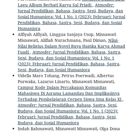
Lagu Album Berhati Karya Sal Priadi
,
Atmosfer:
Jurnal Pendidikan, Bahasa, Sastra, Seni, Budaya, dan
Sosial Humaniora: Vol. 1 No. 1 (2023): Februari: Jurnal
Pendidikan, Bahasa, Sastra, Seni, Budaya, dan Sosial
Humaniora
Alfiyah Alfiyah, Linggua Sanjaya Usop, Misnawati
Misnawati, Alifiah Nurachmana, Paul Diman,
Nilai-
Nilai Religius Dalam Novel Buya Hamka Karya Ahmad
Fuadi
,
Atmosfer: Jurnal Pendidikan, Bahasa, Sastra,
Seni, Budaya, dan Sosial Humaniora: Vol. 1 No. 1
(2023): Februari: Jurnal Pendidikan, Bahasa, Sastra,
Seni, Budaya, dan Sosial Humaniora
Vidella Maro Tohang, Petrus Poerwadi, Albertus
Purwaka, Lazarus Linarto, Misnawati Misnawati,
Campur Kode Dalam Percakapan Komunitas
Mahasiswa Di Asrama Lamandau Dan Implikasinya
Terhadap Pembelajaran Cerpen Siswa Sma Kelas XI
,
Atmosfer: Jurnal Pendidikan, Bahasa, Sastra, Seni,
Budaya, dan Sosial Humaniora: Vol. 1 No. 1 (2023):
Februari: Jurnal Pendidikan, Bahasa, Sastra, Seni,
Budaya, dan Sosial Humaniora
Indah Rahmawati, Misnawati Misnawati, Olga Dona