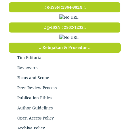
.: e-ISSN :2964-982X :.
.: p-ISSN : 2962-1232:.
.: Kebijakan & Prosedur :.
Tim Editorial
Reviewers
Focus and Scope
Peer Review Process
Publication Ethics
Author Guidelines
Open Access Policy
Archive Policy