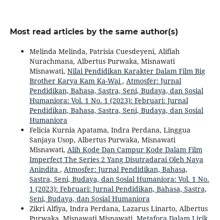
Most read articles by the same author(s)
Melinda Melinda, Patrisia Cuesdeyeni, Alifiah
Nurachmana, Albertus Purwaka, Misnawati
Misnawati,
Nilai Pendidikan Karakter Dalam Film Big
Brother Karya Kam Ka-Wai
,
Atmosfer: Jurnal
Pendidikan, Bahasa, Sastra, Seni, Budaya, dan Sosial
Humaniora: Vol. 1 No. 1 (2023): Februari: Jurnal
Pendidikan, Bahasa, Sastra, Seni, Budaya, dan Sosial
Humaniora
Felicia Kurnia Apatama, Indra Perdana, Linggua
Sanjaya Usop, Albertus Purwaka, Misnawati
Misnawati,
Alih Kode Dan Campur Kode Dalam Film
Imperfect The Series 2 Yang Disutradarai Oleh Naya
Anindita
,
Atmosfer: Jurnal Pendidikan, Bahasa,
Sastra, Seni, Budaya, dan Sosial Humaniora: Vol. 1 No.
1 (2023): Februari: Jurnal Pendidikan, Bahasa, Sastra,
Seni, Budaya, dan Sosial Humaniora
Zikri Alfiya, Indra Perdana, Lazarus Linarto, Albertus
Purwaka, Misnawati Misnawati,
Metafora Dalam Lirik