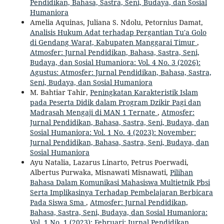
Pendidikan, Bahasa, Sastra, Seni, Budaya, dan Sosial
Humaniora
Amelia Aquinas, Juliana S. Ndolu, Petornius Damat,
Analisis Hukum Adat terhadap Pergantian Tu'a Golo
di Gendang Warat, Kabupaten Manggarai Timur
,
Atmosfer: Jurnal Pendidikan, Bahasa, Sastra, Seni,
Budaya, dan Sosial Humaniora: Vol. 4 No. 3 (2026):
Agustus: Atmosfer: Jurnal Pendidikan, Bahasa, Sastra,
Seni, Budaya, dan Sosial Humaniora
M. Bahtiar Tahir,
Peningkatan Karakteristik Islam
pada Peserta Didik dalam Program Dzikir Pagi dan
Madrasah Mengaji di MAN 1 Ternate
,
Atmosfer:
Jurnal Pendidikan, Bahasa, Sastra, Seni, Budaya, dan
Sosial Humaniora: Vol. 1 No. 4 (2023): November:
Jurnal Pendidikan, Bahasa, Sastra, Seni, Budaya, dan
Sosial Humaniora
Ayu Natalia, Lazarus Linarto, Petrus Poerwadi,
Albertus Purwaka, Misnawati Misnawati,
Pilihan
Bahasa Dalam Komunikasi Mahasiswa Multietnik Pbsi
Serta Implikasinya Terhadap Pembelajaran Berbicara
Pada Siswa Sma
,
Atmosfer: Jurnal Pendidikan,
Bahasa, Sastra, Seni, Budaya, dan Sosial Humaniora:
Vol. 1 No. 1 (2023): Februari: Jurnal Pendidikan,