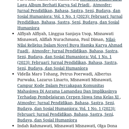
Lagu Album Berhati Karya Sal Priadi
,
Atmosfer:
Jurnal Pendidikan, Bahasa, Sastra, Seni, Budaya, dan
Sosial Humaniora: Vol. 1 No. 1 (2023): Februari: Jurnal
Pendidikan, Bahasa, Sastra, Seni, Budaya, dan Sosial
Humaniora
Alfiyah Alfiyah, Linggua Sanjaya Usop, Misnawati
Misnawati, Alifiah Nurachmana, Paul Diman,
Nilai-
Nilai Religius Dalam Novel Buya Hamka Karya Ahmad
Fuadi
,
Atmosfer: Jurnal Pendidikan, Bahasa, Sastra,
Seni, Budaya, dan Sosial Humaniora: Vol. 1 No. 1
(2023): Februari: Jurnal Pendidikan, Bahasa, Sastra,
Seni, Budaya, dan Sosial Humaniora
Vidella Maro Tohang, Petrus Poerwadi, Albertus
Purwaka, Lazarus Linarto, Misnawati Misnawati,
Campur Kode Dalam Percakapan Komunitas
Mahasiswa Di Asrama Lamandau Dan Implikasinya
Terhadap Pembelajaran Cerpen Siswa Sma Kelas XI
,
Atmosfer: Jurnal Pendidikan, Bahasa, Sastra, Seni,
Budaya, dan Sosial Humaniora: Vol. 1 No. 1 (2023):
Februari: Jurnal Pendidikan, Bahasa, Sastra, Seni,
Budaya, dan Sosial Humaniora
Indah Rahmawati, Misnawati Misnawati, Olga Dona