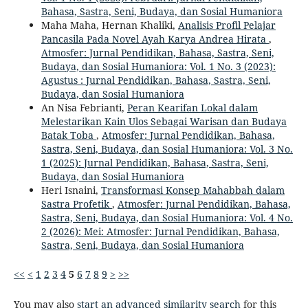
Bahasa, Sastra, Seni, Budaya, dan Sosial Humaniora
Maha Maha, Hernan Khaliki,
Analisis Profil Pelajar
Pancasila Pada Novel Ayah Karya Andrea Hirata
,
Atmosfer: Jurnal Pendidikan, Bahasa, Sastra, Seni,
Budaya, dan Sosial Humaniora: Vol. 1 No. 3 (2023):
Agustus : Jurnal Pendidikan, Bahasa, Sastra, Seni,
Budaya, dan Sosial Humaniora
An Nisa Febrianti,
Peran Kearifan Lokal dalam
Melestarikan Kain Ulos Sebagai Warisan dan Budaya
Batak Toba
,
Atmosfer: Jurnal Pendidikan, Bahasa,
Sastra, Seni, Budaya, dan Sosial Humaniora: Vol. 3 No.
1 (2025): Jurnal Pendidikan, Bahasa, Sastra, Seni,
Budaya, dan Sosial Humaniora
Heri Isnaini,
Transformasi Konsep Mahabbah dalam
Sastra Profetik
,
Atmosfer: Jurnal Pendidikan, Bahasa,
Sastra, Seni, Budaya, dan Sosial Humaniora: Vol. 4 No.
2 (2026): Mei: Atmosfer: Jurnal Pendidikan, Bahasa,
Sastra, Seni, Budaya, dan Sosial Humaniora
<<
<
1
2
3
4
5
6
7
8
9
>
>>
You may also
start an advanced similarity search
for this