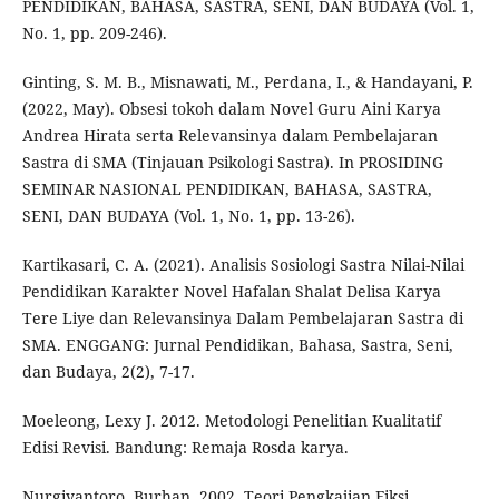
PENDIDIKAN, BAHASA, SASTRA, SENI, DAN BUDAYA (Vol. 1,
No. 1, pp. 209-246).
Ginting, S. M. B., Misnawati, M., Perdana, I., & Handayani, P.
(2022, May). Obsesi tokoh dalam Novel Guru Aini Karya
Andrea Hirata serta Relevansinya dalam Pembelajaran
Sastra di SMA (Tinjauan Psikologi Sastra). In PROSIDING
SEMINAR NASIONAL PENDIDIKAN, BAHASA, SASTRA,
SENI, DAN BUDAYA (Vol. 1, No. 1, pp. 13-26).
Kartikasari, C. A. (2021). Analisis Sosiologi Sastra Nilai-Nilai
Pendidikan Karakter Novel Hafalan Shalat Delisa Karya
Tere Liye dan Relevansinya Dalam Pembelajaran Sastra di
SMA. ENGGANG: Jurnal Pendidikan, Bahasa, Sastra, Seni,
dan Budaya, 2(2), 7-17.
Moeleong, Lexy J. 2012. Metodologi Penelitian Kualitatif
Edisi Revisi. Bandung: Remaja Rosda karya.
Nurgiyantoro, Burhan. 2002. Teori Pengkajian Fiksi.