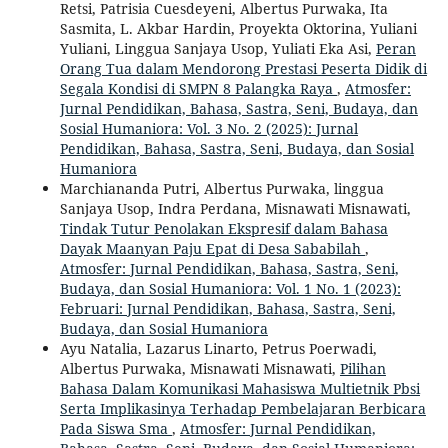
Retsi, Patrisia Cuesdeyeni, Albertus Purwaka, Ita
Sasmita, L. Akbar Hardin, Proyekta Oktorina, Yuliani
Yuliani, Linggua Sanjaya Usop, Yuliati Eka Asi,
Peran
Orang Tua dalam Mendorong Prestasi Peserta Didik di
Segala Kondisi di SMPN 8 Palangka Raya
,
Atmosfer:
Jurnal Pendidikan, Bahasa, Sastra, Seni, Budaya, dan
Sosial Humaniora: Vol. 3 No. 2 (2025): Jurnal
Pendidikan, Bahasa, Sastra, Seni, Budaya, dan Sosial
Humaniora
Marchiananda Putri, Albertus Purwaka, linggua
Sanjaya Usop, Indra Perdana, Misnawati Misnawati,
Tindak Tutur Penolakan Ekspresif dalam Bahasa
Dayak Maanyan Paju Epat di Desa Sababilah
,
Atmosfer: Jurnal Pendidikan, Bahasa, Sastra, Seni,
Budaya, dan Sosial Humaniora: Vol. 1 No. 1 (2023):
Februari: Jurnal Pendidikan, Bahasa, Sastra, Seni,
Budaya, dan Sosial Humaniora
Ayu Natalia, Lazarus Linarto, Petrus Poerwadi,
Albertus Purwaka, Misnawati Misnawati,
Pilihan
Bahasa Dalam Komunikasi Mahasiswa Multietnik Pbsi
Serta Implikasinya Terhadap Pembelajaran Berbicara
Pada Siswa Sma
,
Atmosfer: Jurnal Pendidikan,