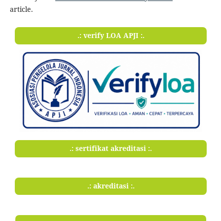
article.
.: verify LOA APJI :.
.: sertifikat akreditasi :.
.: akreditasi :.