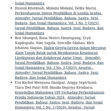
Sosial Humaniora
Husnul Khotimah, Mislaini Mislaini, Delita Marni,
Perkembangan Sistem Pendidikan di Saudia Arabia
,
Atmosfer: Jurnal Pendidikan, Bahasa, Sastra, Seni,
Budaya, dan Sosial Humaniora: Vol. 3 No. 1 (2025):
Jurnal Pendidikan, Bahasa, Sastra, Seni, Budaya, dan
Sosial Humaniora
Ben Sitompul, Bona Ventro Simatupang, Eryn
Napitupulu, Niar Sagala, Syerafin Silaban, Riris
Johanna Siagian,
Dialog Gereja-Gereja dalam Merawat
Alam Tanah Batak untuk Membangun Kesadaran
Lingkungan dan Kolaborasi Antar Umat
,
Atmosfer:
Jurnal Pendidikan, Bahasa, Sastra, Seni, Budaya, dan
Sosial Humaniora: Vol. 3 No. 3 (2025): Agustus :
Atmosfer: Jurnal Pendidikan, Bahasa, Sastra, Seni,
Budaya, dan Sosial Humaniora
Eva Rachel Meisyana Sianipar, Anggy Septriyani,
Tiara Dwi Putri NSP, Maulia Depriya Kembara,
Kepedulian Mahasiswa UPI Terhadap Perkembangan
Pemilu Indonesia Tahun 2024
,
Atmosfer: Jurnal
Pendidikan, Bahasa, Sastra, Seni, Budaya, dan Sosial
Humaniora: Vol. 2 No. 3 (2024): Agustus : Jurnal