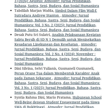
3 (2026): Agustus: Atmosfer: Jurnal Pendidikan,
Bahasa, Sastra, Seni, Budaya, dan Sosial Humaniora
Tabdilah Marjan Wafda,
Simbol Dalam Film Wall-E
Sutradara Andrew Stanton
,
Atmosfer: Jurnal
Pendidikan, Bahasa, Sastra, Seni, Budaya, dan Sosial
Humaniora: Vol. 3 No. 2 (2025): Jurnal Pendidikan,
Bahasa, Sastra, Seni, Budaya, dan Sosial Humaniora
Desak Putu Sri Sulatri,
Analisis Pelaksanaan Kegiatan
Sabtu Bersih di SD N 1 Demulih untuk Meningkatkan
Kesadaran Lingkungan dan Kesehatan
,
Atmosfer:
Jurnal Pendidikan, Bahasa, Sastra, Seni, Budaya, dan
Sosial Humaniora: Vol. 2 No. 4 (2024): November :
Jurnal Pendidikan, Bahasa, Sastra, Seni, Budaya, dan
Sosial Humaniora
Dini Silvina, Selvi Yulianis, Gusmaneli Gusmaneli,
Peran Orang Tua dalam Membentuk Karakter Anak
pada Zaman Sekarang
,
Atmosfer: Jurnal Pendidikan,
Bahasa, Sastra, Seni, Budaya, dan Sosial Humaniora:
Vol. 3 No. 1 (2025): Jurnal Pendidikan, Bahasa, Sastra,
Seni, Budaya, dan Sosial Humaniora
Syntia Rahma Dini, Mario Pratama,
Hubungan School
Well-Being dengan Student Engagement pada Siswa
SMA di Bukittinggi
,
Atmosfer: Jurnal Pendidikan,