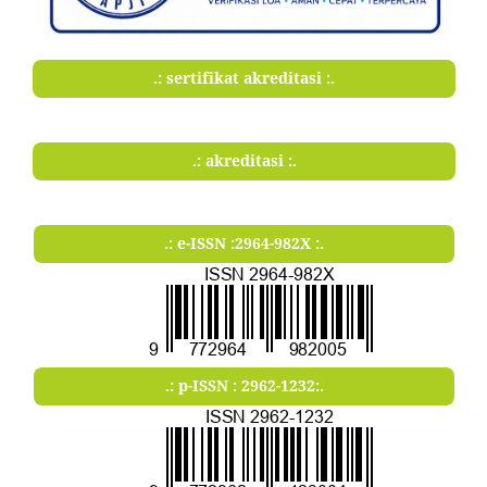
.: sertifikat akreditasi :.
.: akreditasi :.
.: e-ISSN :2964-982X :.
.: p-ISSN : 2962-1232:.