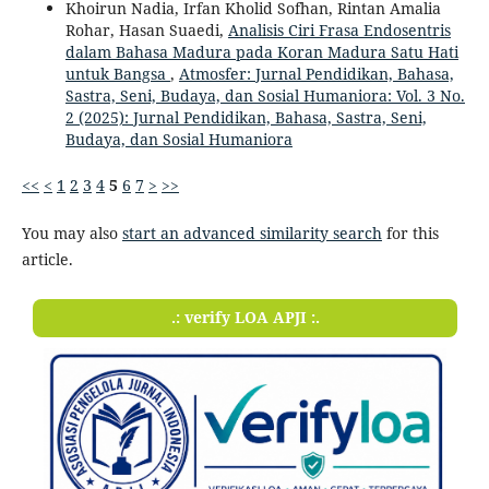
Khoirun Nadia, Irfan Kholid Sofhan, Rintan Amalia
Rohar, Hasan Suaedi,
Analisis Ciri Frasa Endosentris
dalam Bahasa Madura pada Koran Madura Satu Hati
untuk Bangsa
,
Atmosfer: Jurnal Pendidikan, Bahasa,
Sastra, Seni, Budaya, dan Sosial Humaniora: Vol. 3 No.
2 (2025): Jurnal Pendidikan, Bahasa, Sastra, Seni,
Budaya, dan Sosial Humaniora
<<
<
1
2
3
4
5
6
7
>
>>
You may also
start an advanced similarity search
for this
article.
.: verify LOA APJI :.