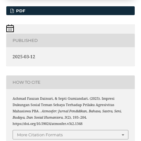
PDF
PUBLISHED
2025-03-12
HOW TO CITE
Achmad Fauzan Dainuri, & Septi Gumiandari. (2025). Impresi
Dukungan Sosial Teman Sebaya Terhadap Prilaku Agresivitas
Mahasiswa PBA .
Atmosfer: Jurnal Pendidikan, Bahasa, Sastra, Seni,
Budaya, Dan Sosial Humaniora
,
3
(2), 193–204.
https://doi.org/10.59024/atmosfer.v3i2.1348
More Citation Formats