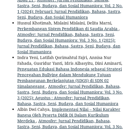
Sastra, Seni, Budaya, dan Sosial Humaniora: Vol. 2 No.
1 (2024): Februari: Jurnal Pendidikan, Bahasa, Sastra,
Seni, Budaya, dan Sosial Humaniora
Husnul Khotimah, Mislaini Mislaini, Delita Marni,
Perkembangan Sistem Pendidikan di Saudia Arabia
,
Atmosfer: Jurnal Pendidikan, Bahasa, Sastra, Seni,
Budaya, dan Sosial Humaniora: Vol. 3 No. 1 (2025):
Jurnal Pendidikan, Bahasa, Sastra, Seni, Budaya, dan
Sosial Humaniora
Indra Yeni, Latifah Qorimahtul Fajri, Annisa Nur
Fahada, Gusridur Yanti, Idris Albasyitu, Dini Aminarti,
Penguatan Edukasi Bahasa Indonesia sebagai Strategi
Pencegahan Bullying dalam Mendukung Tujuan
Pembangunan Berkelanjutan (SDGS) di SDN 02
Simalanggang
,
Atmosfer: Jurnal Pendidikan, Bahasa,
Sastra, Seni, Budaya, dan Sosial Humaniora: Vol. 3 No.
3 (2025): Agustus : Atmosfer: Jurnal Pendidikan,
Bahasa, Sastra, Seni, Budaya, dan Sosial Humaniora
Albin Dwi Cahya,
Implementasi Nilai – Nilai Karakter
Bangsa Oleh Peserta Didik Di Dalam Kurikulum
Merdeka
,
Atmosfer: Jurnal Pendidikan, Bahasa,
Sastra, Seni, Budaya, dan Sosial Humaniora: Vol. 3 No.