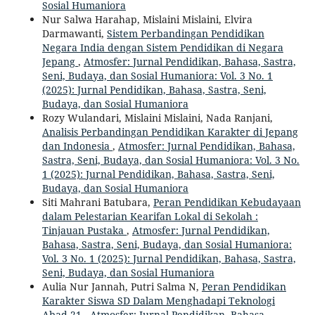
Sosial Humaniora
Nur Salwa Harahap, Mislaini Mislaini, Elvira
Darmawanti,
Sistem Perbandingan Pendidikan
Negara India dengan Sistem Pendidikan di Negara
Jepang
,
Atmosfer: Jurnal Pendidikan, Bahasa, Sastra,
Seni, Budaya, dan Sosial Humaniora: Vol. 3 No. 1
(2025): Jurnal Pendidikan, Bahasa, Sastra, Seni,
Budaya, dan Sosial Humaniora
Rozy Wulandari, Mislaini Mislaini, Nada Ranjani,
Analisis Perbandingan Pendidikan Karakter di Jepang
dan Indonesia
,
Atmosfer: Jurnal Pendidikan, Bahasa,
Sastra, Seni, Budaya, dan Sosial Humaniora: Vol. 3 No.
1 (2025): Jurnal Pendidikan, Bahasa, Sastra, Seni,
Budaya, dan Sosial Humaniora
Siti Mahrani Batubara,
Peran Pendidikan Kebudayaan
dalam Pelestarian Kearifan Lokal di Sekolah :
Tinjauan Pustaka
,
Atmosfer: Jurnal Pendidikan,
Bahasa, Sastra, Seni, Budaya, dan Sosial Humaniora:
Vol. 3 No. 1 (2025): Jurnal Pendidikan, Bahasa, Sastra,
Seni, Budaya, dan Sosial Humaniora
Aulia Nur Jannah, Putri Salma N,
Peran Pendidikan
Karakter Siswa SD Dalam Menghadapi Teknologi
Abad 21
,
Atmosfer: Jurnal Pendidikan, Bahasa,