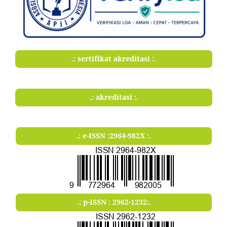
.: sertifikat akreditasi :.
.: akreditasi :.
.: e-ISSN :2964-982X :.
.: p-ISSN : 2962-1232:.