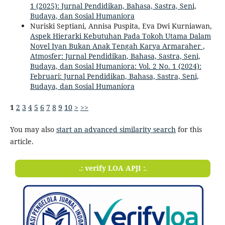
1 (2025): Jurnal Pendidikan, Bahasa, Sastra, Seni,
Budaya, dan Sosial Humaniora
Nuriski Septiani, Annisa Puspita, Eva Dwi Kurniawan,
Aspek Hierarki Kebutuhan Pada Tokoh Utama Dalam
Novel Iyan Bukan Anak Tengah Karya Armaraher
,
Atmosfer: Jurnal Pendidikan, Bahasa, Sastra, Seni,
Budaya, dan Sosial Humaniora: Vol. 2 No. 1 (2024):
Februari: Jurnal Pendidikan, Bahasa, Sastra, Seni,
Budaya, dan Sosial Humaniora
1
2
3
4
5
6
7
8
9
10
>
>>
You may also
start an advanced similarity search
for this
article.
.: verify LOA APJI :.