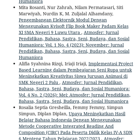
Humaniora
Mita Rosanti, Nur Zahrah, Nilam Permatasari, Siti
Marwiyah, Nurdin K, M. Zuljalal Alhamdany,
Pengembangan Elektornik Modul Dengan
Menggunakan Kvisoft Flip Book Maker Padam Kelas
XI SMA Negeri 9 Luwu Utara
,
Atmosfer: Jurnal
Pendidikan, Bahasa, Sastra, Seni, Budaya, dan Sosial
Humaniora: Vol. 1 No. 4 (2023): November: Jurnal
Pendidikan, Bahasa, Sastra, Seni, Budaya, dan Sosial
Humaniora
Alifia Syahnina Rizqi, Iriaji Iriaji,
Implementasi Project
Based Learning dalam Pembeajaran Seni Rupa untuk
Meningkatkan Kreativitas Siswa Jurusan Animasi di
SMK Negeri 2 Palu
,
Atmosfer: Jurnal Pendidikan,
Bahasa, Sastra, Seni, Budaya, dan Sosial Humaniora:
Vol. 4 No. 2 (2026): Mei: Atmosfer: Jurnal Pendidikan,
Bahasa, Sastra, Seni, Budaya, dan Sosial Humaniora
Rosalia Septia Gresheilla, Femmy Femmy, Simpun
Simpun, Diplan Diplan,
Upaya Meningkatkan Hasil
Belajar Bahasa Indonesia Dengan Menggunakan
Metode Cooperative Integrated Reading And
Composition (CIRC) Pada Peserta Didik Kelas IV-A SDN
6 Menteng Tahun Pelajaran 2022/2023
,
Atmosfer: