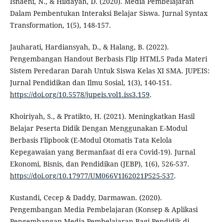
Isnaeni, N., & Hildayah, D. (2020). Media Pembelajaran
Dalam Pembentukan Interaksi Belajar Siswa. Jurnal Syntax
Transformation, 1(5), 148-157.
Jauharati, Hardiansyah, D., & Halang, B. (2022).
Pengembangan Handout Berbasis Flip HTML5 Pada Materi
Sistem Peredaran Darah Untuk Siswa Kelas XI SMA. JUPEIS:
Jurnal Pendidikan dan Ilmu Sosial, 1(3), 140-151.
https://doi.org/10.5578/jupeis.vol1.iss3.159
.
Khoiriyah, S., & Pratikto, H. (2021). Meningkatkan Hasil
Belajar Peserta Didik Dengan Menggunakan E-Modul
Berbasis Flipbook (E-Modul Otomatis Tata Kelola
Kepegawaian yang Bermanfaat di era Covid-19). Jurnal
Ekonomi, Bisnis, dan Pendidikan (JEBP), 1(6), 526-537.
https://doi.org/10.17977/UM066V1I62021P525-537
.
Kustandi, Cecep & Daddy, Darmawan. (2020).
Pengembangan Media Pembelajaran (Konsep & Aplikasi
Pengembangan Media Pembelajaran Bagi Pendidik di