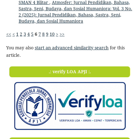
SMAN 4 Blitar
,
Atmosfer: Jurnal Pendidikan, Bahasa,
Sastra, Seni, Budaya, dan Sosial Humaniora: Vol. 3 No.
2 (2025): Jurnal Pendidikan, Bahasa, Sastra, Seni,
Budaya, dan Sosial Humaniora
<<
<
1
2
3
4
5
6
7
8
9
10
>
>>
You may also
start an advanced similarity search
for this
article.
.: verify LOA APJI :.