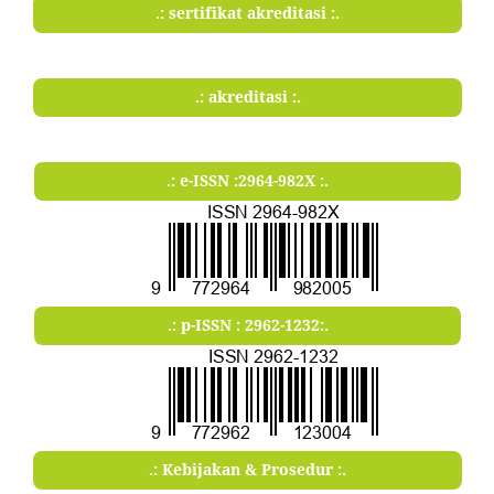
.: sertifikat akreditasi :.
.: akreditasi :.
.: e-ISSN :2964-982X :.
.: p-ISSN : 2962-1232:.
.: Kebijakan & Prosedur :.