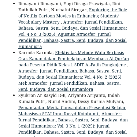
Rimayanti Rimayanti, Yugi Diraga Prawiyata, Rini
Fadhillah Putri, Nurhafni Siregar,
Exploring the Role
of Netflix Cartoon Movies in Enhancing Students’
Vocabulary Mastery
,
Atmosfer: Jurnal Pendidikan,
Bahasa, Sastra, Seni, Budaya, dan Sosial Humaniora:
Vol. 4 No. 3 (2026): Agustus: Atmosfer: Jurnal
Pendidikan, Bahasa, Sastra, Seni, Budaya, dan Sosial
Humaniora
Karmila Karmila,
Efektivitas Metode Wafa Berbasis
Otak Kanan dalam Pembelajaran Membaca Al-Qur’an
pada Peserta Didik Kelas 1 SDIT Al-Fatih Pangkajene
,
Atmosfer: Jurnal Pendidikan, Bahasa, Sastra, Seni,
Budaya, dan Sosial Humaniora: Vol. 4 No. 2 (2026):
Mei: Atmosfer: Jurnal Pendidikan, Bahasa, Sastra,
Seni, Budaya, dan Sosial Humaniora
Syukron Ar Rasyid IGB, Ariyanto Ariyanto, Indah
Kumala Putri, Nurul Andini, Dessy Kurnia Mulyani,
Pemanfaatan Media Canva dalam Presentasi Belajar
Mahasiswa STAI Ibnu Rusyd Kotabumi
,
Atmosfer:
Jurnal Pendidikan, Bahasa, Sastra, Seni, Budaya, dan
Sosial Humaniora: Vol. 3 No. 1 (2025): Jurnal
Pendidikan, Bahasa, Sastra, Seni, Budaya, dan Sosial