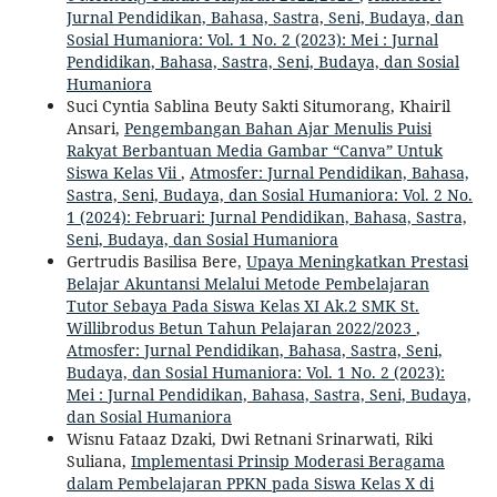
Jurnal Pendidikan, Bahasa, Sastra, Seni, Budaya, dan
Sosial Humaniora: Vol. 1 No. 2 (2023): Mei : Jurnal
Pendidikan, Bahasa, Sastra, Seni, Budaya, dan Sosial
Humaniora
Suci Cyntia Sablina Beuty Sakti Situmorang, Khairil
Ansari,
Pengembangan Bahan Ajar Menulis Puisi
Rakyat Berbantuan Media Gambar “Canva” Untuk
Siswa Kelas Vii
,
Atmosfer: Jurnal Pendidikan, Bahasa,
Sastra, Seni, Budaya, dan Sosial Humaniora: Vol. 2 No.
1 (2024): Februari: Jurnal Pendidikan, Bahasa, Sastra,
Seni, Budaya, dan Sosial Humaniora
Gertrudis Basilisa Bere,
Upaya Meningkatkan Prestasi
Belajar Akuntansi Melalui Metode Pembelajaran
Tutor Sebaya Pada Siswa Kelas XI Ak.2 SMK St.
Willibrodus Betun Tahun Pelajaran 2022/2023
,
Atmosfer: Jurnal Pendidikan, Bahasa, Sastra, Seni,
Budaya, dan Sosial Humaniora: Vol. 1 No. 2 (2023):
Mei : Jurnal Pendidikan, Bahasa, Sastra, Seni, Budaya,
dan Sosial Humaniora
Wisnu Fataaz Dzaki, Dwi Retnani Srinarwati, Riki
Suliana,
Implementasi Prinsip Moderasi Beragama
dalam Pembelajaran PPKN pada Siswa Kelas X di