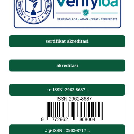
sertifikat akreditasi
akreditasi
.: e-ISSN :2962-8687 :.
.: p-ISSN : 2962-8717 :.