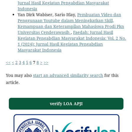
Jurnal Hasil Kegiatan Pengabdian Masyarakat
Indonesia
Yan Dirk Wabiser, Sario Itlay,
Pembuatan Video dan
Penggunaan Youtube dalam Meningkatkan Skill,
Kemampuan dan Keterampilan Mahasiswa Prodi Pkn
Universitas Cenderawasih
,
Faedah: Jurnal Hasil
Kegiatan Pengabdian Masyarakat Indonesia: Vol. 2 No.
1 (2024): Jurnal Hasil Kegiatan Pengabdian
Masyarakat Indonesia
<<
<
2
3
4
5
6
7
8
>
>>
You may also
start an advanced similarity search
for this
article.
verify LOA APJI