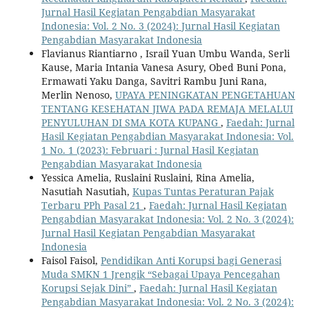
Jurnal Hasil Kegiatan Pengabdian Masyarakat
Indonesia: Vol. 2 No. 3 (2024): Jurnal Hasil Kegiatan
Pengabdian Masyarakat Indonesia
Flavianus Riantiarno , Israil Yuan Umbu Wanda, Serli
Kause, Maria Intania Vanesa Asury, Obed Buni Pona,
Ermawati Yaku Danga, Savitri Rambu Juni Rana,
Merlin Nenoso,
UPAYA PENINGKATAN PENGETAHUAN
TENTANG KESEHATAN JIWA PADA REMAJA MELALUI
PENYULUHAN DI SMA KOTA KUPANG
,
Faedah: Jurnal
Hasil Kegiatan Pengabdian Masyarakat Indonesia: Vol.
1 No. 1 (2023): Februari : Jurnal Hasil Kegiatan
Pengabdian Masyarakat Indonesia
Yessica Amelia, Ruslaini Ruslaini, Rina Amelia,
Nasutiah Nasutiah,
Kupas Tuntas Peraturan Pajak
Terbaru PPh Pasal 21
,
Faedah: Jurnal Hasil Kegiatan
Pengabdian Masyarakat Indonesia: Vol. 2 No. 3 (2024):
Jurnal Hasil Kegiatan Pengabdian Masyarakat
Indonesia
Faisol Faisol,
Pendidikan Anti Korupsi bagi Generasi
Muda SMKN 1 Jrengik “Sebagai Upaya Pencegahan
Korupsi Sejak Dini”
,
Faedah: Jurnal Hasil Kegiatan
Pengabdian Masyarakat Indonesia: Vol. 2 No. 3 (2024):