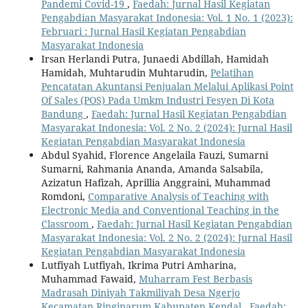
Pandemi Covid-19
,
Faedah: Jurnal Hasil Kegiatan
Pengabdian Masyarakat Indonesia: Vol. 1 No. 1 (2023):
Februari : Jurnal Hasil Kegiatan Pengabdian
Masyarakat Indonesia
Irsan Herlandi Putra, Junaedi Abdillah, Hamidah
Hamidah, Muhtarudin Muhtarudin,
Pelatihan
Pencatatan Akuntansi Penjualan Melalui Aplikasi Point
Of Sales (POS) Pada Umkm Industri Fesyen Di Kota
Bandung
,
Faedah: Jurnal Hasil Kegiatan Pengabdian
Masyarakat Indonesia: Vol. 2 No. 2 (2024): Jurnal Hasil
Kegiatan Pengabdian Masyarakat Indonesia
Abdul Syahid, Florence Angelaila Fauzi, Sumarni
Sumarni, Rahmania Ananda, Amanda Salsabila,
Azizatun Hafizah, Aprillia Anggraini, Muhammad
Romdoni,
Comparative Analysis of Teaching with
Electronic Media and Conventional Teaching in the
Classroom
,
Faedah: Jurnal Hasil Kegiatan Pengabdian
Masyarakat Indonesia: Vol. 2 No. 2 (2024): Jurnal Hasil
Kegiatan Pengabdian Masyarakat Indonesia
Lutfiyah Lutfiyah, Ikrima Putri Amharina,
Muhammad Fawaid,
Muharram Fest Berbasis
Madrasah Diniyah Takmiliyah Desa Ngerjo
Kecamatan Ringinarum Kabupaten Kendal
,
Faedah: