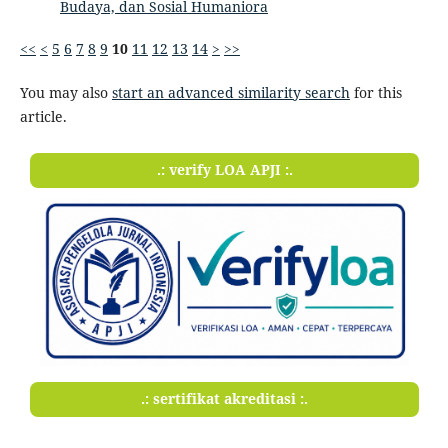
Budaya, dan Sosial Humaniora
<<
<
5
6
7
8
9
10
11
12
13
14
>
>>
You may also
start an advanced similarity search
for this
article.
.: verify LOA APJI :.
.: sertifikat akreditasi :.