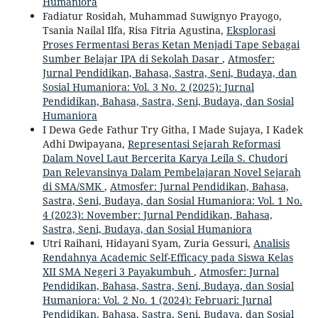
Humaniora
Fadiatur Rosidah, Muhammad Suwignyo Prayogo,
Tsania Nailal Ilfa, Risa Fitria Agustina,
Eksplorasi
Proses Fermentasi Beras Ketan Menjadi Tape Sebagai
Sumber Belajar IPA di Sekolah Dasar
,
Atmosfer:
Jurnal Pendidikan, Bahasa, Sastra, Seni, Budaya, dan
Sosial Humaniora: Vol. 3 No. 2 (2025): Jurnal
Pendidikan, Bahasa, Sastra, Seni, Budaya, dan Sosial
Humaniora
I Dewa Gede Fathur Try Githa, I Made Sujaya, I Kadek
Adhi Dwipayana,
Representasi Sejarah Reformasi
Dalam Novel Laut Bercerita Karya Leila S. Chudori
Dan Relevansinya Dalam Pembelajaran Novel Sejarah
di SMA/SMK
,
Atmosfer: Jurnal Pendidikan, Bahasa,
Sastra, Seni, Budaya, dan Sosial Humaniora: Vol. 1 No.
4 (2023): November: Jurnal Pendidikan, Bahasa,
Sastra, Seni, Budaya, dan Sosial Humaniora
Utri Raihani, Hidayani Syam, Zuria Gessuri,
Analisis
Rendahnya Academic Self-Efficacy pada Siswa Kelas
XII SMA Negeri 3 Payakumbuh
,
Atmosfer: Jurnal
Pendidikan, Bahasa, Sastra, Seni, Budaya, dan Sosial
Humaniora: Vol. 2 No. 1 (2024): Februari: Jurnal
Pendidikan, Bahasa, Sastra, Seni, Budaya, dan Sosial