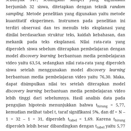
berjumlah 32 siswa, ditetapkan dengan teknik
random
sampling.
Metode penelitian yang digunakan yaitu metode
kuantitatif eksperimen. Instrumen pada penelitian ini
terdiri observasi dan tes menulis teks eksplanasi yang
dinilai berdasarkan struktur teks, kaidah kebahasan, dan
mekanik pada teks eksplanasi. Nilai rata-rata yang
diperoleh siswa sebelum diterapkan pembelajaran dengan
model
discovery learning
berbantuan media pembelajaran
video yaitu 63,54, sedangkan nilai rata-rata yang diperoleh
siswa setelah menggunakan model
discovery learning
berbantuan media pembelajaran video yaitu 76,30. Maka,
dapat disimpulkan nilai tes setelah diterapkan model
discovery learning
berbantuan media pembelajaran video
lebih tinggi dari sebelumnya. Hasil analisis data pada
pengujian hipotesis menunjukkan bahwa t
= 5,77,
hitung
kemudian melihat tabel t, taraf signifikansi 5%, dan df = N –
1 = 32 – 1 = 31, diperoleh t
= 1,69. Karena t
tabel
hitung
diperoleh lebih besar dibandingkan dengan t
yaitu 5,77
tabel