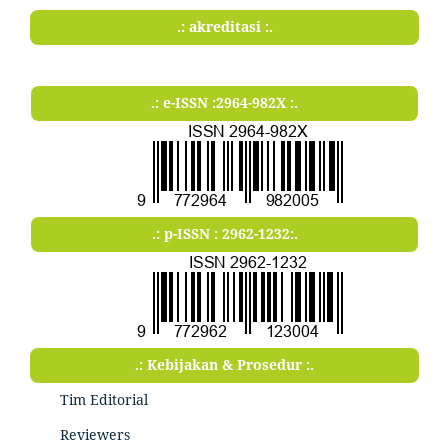
.: akreditasi :.
.: e-ISSN :2964-982X :.
.: p-ISSN : 2962-1232:.
.: Kebijakan & Prosedur :.
Tim Editorial
Reviewers