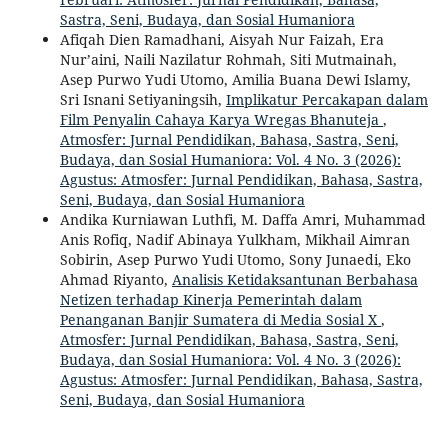
Sastra, Seni, Budaya, dan Sosial Humaniora
Afiqah Dien Ramadhani, Aisyah Nur Faizah, Era
Nur’aini, Naili Nazilatur Rohmah, Siti Mutmainah,
Asep Purwo Yudi Utomo, Amilia Buana Dewi Islamy,
Sri Isnani Setiyaningsih,
Implikatur Percakapan dalam
Film Penyalin Cahaya Karya Wregas Bhanuteja
,
Atmosfer: Jurnal Pendidikan, Bahasa, Sastra, Seni,
Budaya, dan Sosial Humaniora: Vol. 4 No. 3 (2026):
Agustus: Atmosfer: Jurnal Pendidikan, Bahasa, Sastra,
Seni, Budaya, dan Sosial Humaniora
Andika Kurniawan Luthfi, M. Daffa Amri, Muhammad
Anis Rofiq, Nadif Abinaya Yulkham, Mikhail Aimran
Sobirin, Asep Purwo Yudi Utomo, Sony Junaedi, Eko
Ahmad Riyanto,
Analisis Ketidaksantunan Berbahasa
Netizen terhadap Kinerja Pemerintah dalam
Penanganan Banjir Sumatera di Media Sosial X
,
Atmosfer: Jurnal Pendidikan, Bahasa, Sastra, Seni,
Budaya, dan Sosial Humaniora: Vol. 4 No. 3 (2026):
Agustus: Atmosfer: Jurnal Pendidikan, Bahasa, Sastra,
Seni, Budaya, dan Sosial Humaniora