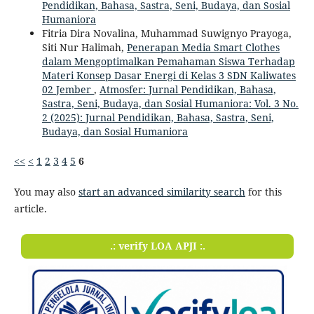
Pendidikan, Bahasa, Sastra, Seni, Budaya, dan Sosial
Humaniora
Fitria Dira Novalina, Muhammad Suwignyo Prayoga,
Siti Nur Halimah,
Penerapan Media Smart Clothes
dalam Mengoptimalkan Pemahaman Siswa Terhadap
Materi Konsep Dasar Energi di Kelas 3 SDN Kaliwates
02 Jember
,
Atmosfer: Jurnal Pendidikan, Bahasa,
Sastra, Seni, Budaya, dan Sosial Humaniora: Vol. 3 No.
2 (2025): Jurnal Pendidikan, Bahasa, Sastra, Seni,
Budaya, dan Sosial Humaniora
<<
<
1
2
3
4
5
6
You may also
start an advanced similarity search
for this
article.
.: verify LOA APJI :.