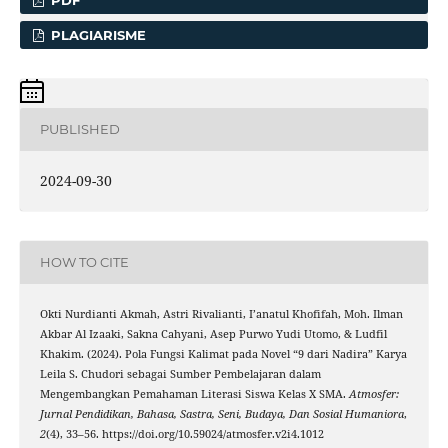
PDF
PLAGIARISME
PUBLISHED
2024-09-30
HOW TO CITE
Okti Nurdianti Akmah, Astri Rivalianti, I’anatul Khofifah, Moh. Ilman
Akbar Al Izaaki, Sakna Cahyani, Asep Purwo Yudi Utomo, & Ludfil
Khakim. (2024). Pola Fungsi Kalimat pada Novel “9 dari Nadira” Karya
Leila S. Chudori sebagai Sumber Pembelajaran dalam
Mengembangkan Pemahaman Literasi Siswa Kelas X SMA.
Atmosfer:
Jurnal Pendidikan, Bahasa, Sastra, Seni, Budaya, Dan Sosial Humaniora
,
2
(4), 33–56. https://doi.org/10.59024/atmosfer.v2i4.1012