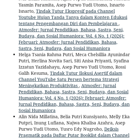
Yasmin Paramita, Asep Purwo Yudi Utomo, Isnarto
Isnarto,
Tindak Tutur Ekspresif pada Channel
Youtube Hujan Tanda Tanya dalam Konten Edukasi
tentang Pengembangan Diri dan Pembelajaran
,
Atmosfer: Jurnal Pendidikan, Bahasa, Sastra, Seni,
Budaya, dan Sosial Humaniora: Vol. 4 No. 1 (2026):
Februari: Atmosfer: Jurnal Pendidikan, Bahasa,
Sastra, Seni, Budaya, dan Sosial Humaniora
Helga Tsania Rahma Putri, Meca Chelsillia Ayunindar
Putri, Herlina Novita Sari, Siti Anisa Priyanti, Syafina
Izzatun Yazidahayu, Asep Purwo Yudi Utomo, Rossi
Galih Kesuma,
Tindak Tutur Ilokusi Asertif dalam
Channel YouTube Satu Persen bertema Strategi
Meningkatkan Produktivitas
,
Atmosfer: Jurnal
Pendidikan, Bahasa, Sastra, Seni, Budaya, dan Sosial
Humaniora: Vol. 4 No. 1 (2026): Februari: Atmosfer:
Jurnal Pendidikan, Bahasa, Sastra, Seni, Budaya, dan
Sosial Humaniora
Alin Nida Millatina, Belia Putri Kunsiyanto, Melly Eka
Putpri, Inung Lufiana, Najwa Khalisa Azahra, Asep
Purwo Yudi Utomo, Yusro Edy Nugroho,
Deiksis
Pragmatik pada Daftar Putar Booklist dalam Channel