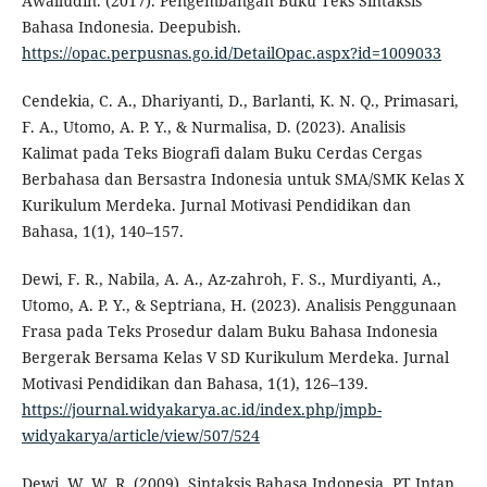
Awalludin. (2017). Pengembangan Buku Teks Sintaksis
Bahasa Indonesia. Deepubish.
https://opac.perpusnas.go.id/DetailOpac.aspx?id=1009033
Cendekia, C. A., Dhariyanti, D., Barlanti, K. N. Q., Primasari,
F. A., Utomo, A. P. Y., & Nurmalisa, D. (2023). Analisis
Kalimat pada Teks Biografi dalam Buku Cerdas Cergas
Berbahasa dan Bersastra Indonesia untuk SMA/SMK Kelas X
Kurikulum Merdeka. Jurnal Motivasi Pendidikan dan
Bahasa, 1(1), 140–157.
Dewi, F. R., Nabila, A. A., Az-zahroh, F. S., Murdiyanti, A.,
Utomo, A. P. Y., & Septriana, H. (2023). Analisis Penggunaan
Frasa pada Teks Prosedur dalam Buku Bahasa Indonesia
Bergerak Bersama Kelas V SD Kurikulum Merdeka. Jurnal
Motivasi Pendidikan dan Bahasa, 1(1), 126–139.
https://journal.widyakarya.ac.id/index.php/jmpb-
widyakarya/article/view/507/524
Dewi, W. W. R. (2009). Sintaksis Bahasa Indonesia. PT Intan