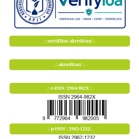
.: sertifikat akreditasi :.
.: akreditasi :.
.: e-ISSN :2964-982X :.
.: p-ISSN : 2962-1232:.