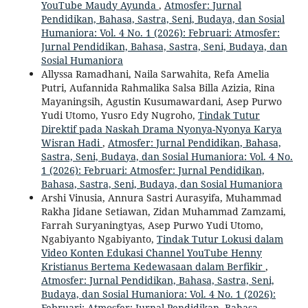
YouTube Maudy Ayunda
,
Atmosfer: Jurnal
Pendidikan, Bahasa, Sastra, Seni, Budaya, dan Sosial
Humaniora: Vol. 4 No. 1 (2026): Februari: Atmosfer:
Jurnal Pendidikan, Bahasa, Sastra, Seni, Budaya, dan
Sosial Humaniora
Allyssa Ramadhani, Naila Sarwahita, Refa Amelia
Putri, Aufannida Rahmalika Salsa Billa Azizia, Rina
Mayaningsih, Agustin Kusumawardani, Asep Purwo
Yudi Utomo, Yusro Edy Nugroho,
Tindak Tutur
Direktif pada Naskah Drama Nyonya-Nyonya Karya
Wisran Hadi
,
Atmosfer: Jurnal Pendidikan, Bahasa,
Sastra, Seni, Budaya, dan Sosial Humaniora: Vol. 4 No.
1 (2026): Februari: Atmosfer: Jurnal Pendidikan,
Bahasa, Sastra, Seni, Budaya, dan Sosial Humaniora
Arshi Vinusia, Annura Sastri Aurasyifa, Muhammad
Rakha Jidane Setiawan, Zidan Muhammad Zamzami,
Farrah Suryaningtyas, Asep Purwo Yudi Utomo,
Ngabiyanto Ngabiyanto,
Tindak Tutur Lokusi dalam
Video Konten Edukasi Channel YouTube Henny
Kristianus Bertema Kedewasaan dalam Berfikir
,
Atmosfer: Jurnal Pendidikan, Bahasa, Sastra, Seni,
Budaya, dan Sosial Humaniora: Vol. 4 No. 1 (2026):
Februari: Atmosfer: Jurnal Pendidikan, Bahasa,