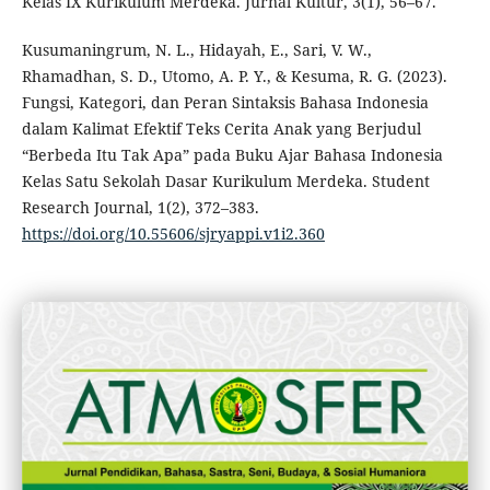
Kelas IX Kurikulum Merdeka. Jurnal Kultur, 3(1), 56–67.
Kusumaningrum, N. L., Hidayah, E., Sari, V. W.,
Rhamadhan, S. D., Utomo, A. P. Y., & Kesuma, R. G. (2023).
Fungsi, Kategori, dan Peran Sintaksis Bahasa Indonesia
dalam Kalimat Efektif Teks Cerita Anak yang Berjudul
“Berbeda Itu Tak Apa” pada Buku Ajar Bahasa Indonesia
Kelas Satu Sekolah Dasar Kurikulum Merdeka. Student
Research Journal, 1(2), 372–383.
https://doi.org/10.55606/sjryappi.v1i2.360