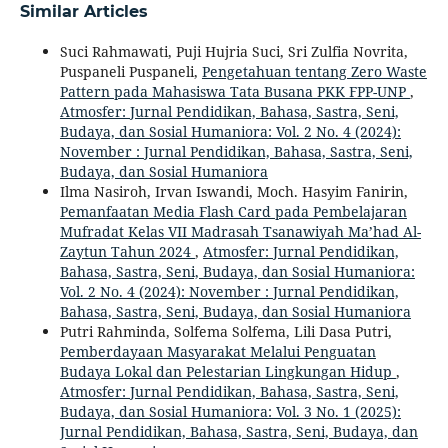
Similar Articles
Suci Rahmawati, Puji Hujria Suci, Sri Zulfia Novrita,
Puspaneli Puspaneli,
Pengetahuan tentang Zero Waste
Pattern pada Mahasiswa Tata Busana PKK FPP-UNP
,
Atmosfer: Jurnal Pendidikan, Bahasa, Sastra, Seni,
Budaya, dan Sosial Humaniora: Vol. 2 No. 4 (2024):
November : Jurnal Pendidikan, Bahasa, Sastra, Seni,
Budaya, dan Sosial Humaniora
Ilma Nasiroh, Irvan Iswandi, Moch. Hasyim Fanirin,
Pemanfaatan Media Flash Card pada Pembelajaran
Mufradat Kelas VII Madrasah Tsanawiyah Ma’had Al-
Zaytun Tahun 2024
,
Atmosfer: Jurnal Pendidikan,
Bahasa, Sastra, Seni, Budaya, dan Sosial Humaniora:
Vol. 2 No. 4 (2024): November : Jurnal Pendidikan,
Bahasa, Sastra, Seni, Budaya, dan Sosial Humaniora
Putri Rahminda, Solfema Solfema, Lili Dasa Putri,
Pemberdayaan Masyarakat Melalui Penguatan
Budaya Lokal dan Pelestarian Lingkungan Hidup
,
Atmosfer: Jurnal Pendidikan, Bahasa, Sastra, Seni,
Budaya, dan Sosial Humaniora: Vol. 3 No. 1 (2025):
Jurnal Pendidikan, Bahasa, Sastra, Seni, Budaya, dan