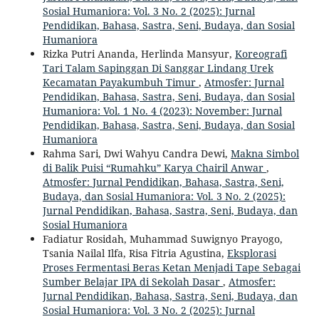
Sosial Humaniora: Vol. 3 No. 2 (2025): Jurnal
Pendidikan, Bahasa, Sastra, Seni, Budaya, dan Sosial
Humaniora
Rizka Putri Ananda, Herlinda Mansyur,
Koreografi
Tari Talam Sapinggan Di Sanggar Lindang Urek
Kecamatan Payakumbuh Timur
,
Atmosfer: Jurnal
Pendidikan, Bahasa, Sastra, Seni, Budaya, dan Sosial
Humaniora: Vol. 1 No. 4 (2023): November: Jurnal
Pendidikan, Bahasa, Sastra, Seni, Budaya, dan Sosial
Humaniora
Rahma Sari, Dwi Wahyu Candra Dewi,
Makna Simbol
di Balik Puisi “Rumahku” Karya Chairil Anwar
,
Atmosfer: Jurnal Pendidikan, Bahasa, Sastra, Seni,
Budaya, dan Sosial Humaniora: Vol. 3 No. 2 (2025):
Jurnal Pendidikan, Bahasa, Sastra, Seni, Budaya, dan
Sosial Humaniora
Fadiatur Rosidah, Muhammad Suwignyo Prayogo,
Tsania Nailal Ilfa, Risa Fitria Agustina,
Eksplorasi
Proses Fermentasi Beras Ketan Menjadi Tape Sebagai
Sumber Belajar IPA di Sekolah Dasar
,
Atmosfer:
Jurnal Pendidikan, Bahasa, Sastra, Seni, Budaya, dan
Sosial Humaniora: Vol. 3 No. 2 (2025): Jurnal