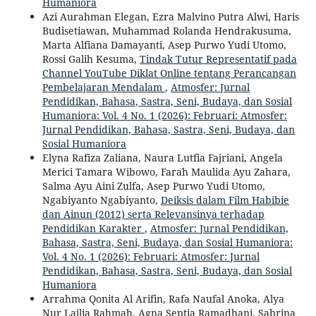
Humaniora
Azi Aurahman Elegan, Ezra Malvino Putra Alwi, Haris
Budisetiawan, Muhammad Rolanda Hendrakusuma,
Marta Alfiana Damayanti, Asep Purwo Yudi Utomo,
Rossi Galih Kesuma,
Tindak Tutur Representatif pada
Channel YouTube Diklat Online tentang Perancangan
Pembelajaran Mendalam
,
Atmosfer: Jurnal
Pendidikan, Bahasa, Sastra, Seni, Budaya, dan Sosial
Humaniora: Vol. 4 No. 1 (2026): Februari: Atmosfer:
Jurnal Pendidikan, Bahasa, Sastra, Seni, Budaya, dan
Sosial Humaniora
Elyna Rafiza Zaliana, Naura Lutfia Fajriani, Angela
Merici Tamara Wibowo, Farah Maulida Ayu Zahara,
Salma Ayu Aini Zulfa, Asep Purwo Yudi Utomo,
Ngabiyanto Ngabiyanto,
Deiksis dalam Film Habibie
dan Ainun (2012) serta Relevansinya terhadap
Pendidikan Karakter
,
Atmosfer: Jurnal Pendidikan,
Bahasa, Sastra, Seni, Budaya, dan Sosial Humaniora:
Vol. 4 No. 1 (2026): Februari: Atmosfer: Jurnal
Pendidikan, Bahasa, Sastra, Seni, Budaya, dan Sosial
Humaniora
Arrahma Qonita Al Arifin, Rafa Naufal Anoka, Alya
Nur Lailia Rahmah, Agna Septia Ramadhani, Sabrina