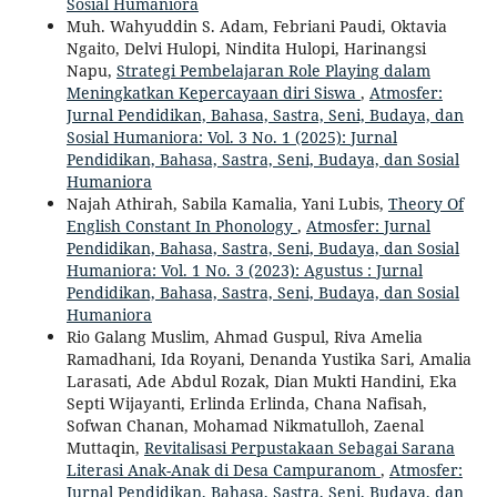
Sosial Humaniora
Muh. Wahyuddin S. Adam, Febriani Paudi, Oktavia
Ngaito, Delvi Hulopi, Nindita Hulopi, Harinangsi
Napu,
Strategi Pembelajaran Role Playing dalam
Meningkatkan Kepercayaan diri Siswa
,
Atmosfer:
Jurnal Pendidikan, Bahasa, Sastra, Seni, Budaya, dan
Sosial Humaniora: Vol. 3 No. 1 (2025): Jurnal
Pendidikan, Bahasa, Sastra, Seni, Budaya, dan Sosial
Humaniora
Najah Athirah, Sabila Kamalia, Yani Lubis,
Theory Of
English Constant In Phonology
,
Atmosfer: Jurnal
Pendidikan, Bahasa, Sastra, Seni, Budaya, dan Sosial
Humaniora: Vol. 1 No. 3 (2023): Agustus : Jurnal
Pendidikan, Bahasa, Sastra, Seni, Budaya, dan Sosial
Humaniora
Rio Galang Muslim, Ahmad Guspul, Riva Amelia
Ramadhani, Ida Royani, Denanda Yustika Sari, Amalia
Larasati, Ade Abdul Rozak, Dian Mukti Handini, Eka
Septi Wijayanti, Erlinda Erlinda, Chana Nafisah,
Sofwan Chanan, Mohamad Nikmatulloh, Zaenal
Muttaqin,
Revitalisasi Perpustakaan Sebagai Sarana
Literasi Anak-Anak di Desa Campuranom
,
Atmosfer:
Jurnal Pendidikan, Bahasa, Sastra, Seni, Budaya, dan