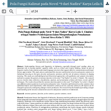
Pola Fungsi Kalimat pada Novel “9 dari Nadira” Karya Leila S. Chudori sebagai Sumber Pembelajaran dalam Mengembangkan Pemahaman Literasi Siswa Kelas X SMA