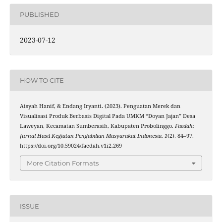
PUBLISHED
2023-07-12
HOW TO CITE
Aisyah Hanif, & Endang Iryanti. (2023). Penguatan Merek dan
Visualisasi Produk Berbasis Digital Pada UMKM “Doyan Jajan” Desa
Laweyan, Kecamatan Sumberasih, Kabupaten Probolinggo.
Faedah:
Jurnal Hasil Kegiatan Pengabdian Masyarakat Indonesia
,
1
(2), 84–97.
https://doi.org/10.59024/faedah.v1i2.269
More Citation Formats
ISSUE