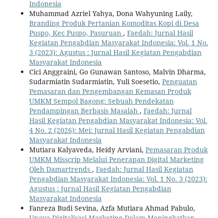
Indonesia
Muhammad Azriel Yahya, Dona Wahyuning Laily,
Branding Produk Pertanian Komoditas Kopi di Desa
Puspo, Kec Puspo, Pasuruan
,
Faedah: Jurnal Hasil
Kegiatan Pengabdian Masyarakat Indonesia: Vol. 1 No.
3 (2023): Agustus : Jurnal Hasil Kegiatan Pengabdian
Masyarakat Indonesia
Cici Anggraini, Go Gunawan Santoso, Malvin Dharma,
Sudarmiatin Sudarmiatin, Yuli Soesetio,
Penguatan
Pemasaran dan Pengembangan Kemasan Produk
UMKM Sempol Bagong: Sebuah Pendekatan
Pendampingan Berbasis Masalah
,
Faedah: Jurnal
Hasil Kegiatan Pengabdian Masyarakat Indonesia: Vol.
4 No. 2 (2026): Mei: Jurnal Hasil Kegiatan Pengabdian
Masyarakat Indonesia
Mutiara Kalyaveda, Heidy Arviani,
Pemasaran Produk
UMKM Misscrip Melalui Penerapan Digital Marketing
Oleh Damartrends
,
Faedah: Jurnal Hasil Kegiatan
Pengabdian Masyarakat Indonesia: Vol. 1 No. 3 (2023):
Agustus : Jurnal Hasil Kegiatan Pengabdian
Masyarakat Indonesia
Fanreza Budi Sevina, Azfa Mutiara Ahmad Pabulo,
Upaya Digitalisasi Marketing Dalam Meningkatkan