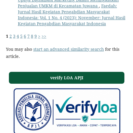
Penjualan UMKM di Kecamatan Juwana
,
Faedah:
Jurnal Hasil Kegiatan Pengabdian Masyarakat
Indonesia: Vol. 1 No. 4 (2023): November: Jurnal Hasil
Kegiatan Pengabdian Masyarakat Indonesia
1
2
3
4
5
6
7
8
9
>
>>
You may also
start an advanced similarity search
for this
article.
verify LOA APJI