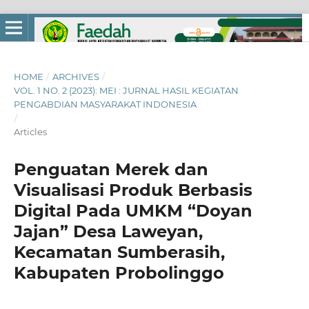
HOME
/
ARCHIVES
/
VOL. 1 NO. 2 (2023): MEI : JURNAL HASIL KEGIATAN
PENGABDIAN MASYARAKAT INDONESIA
/
Articles
Penguatan Merek dan
Visualisasi Produk Berbasis
Digital Pada UMKM “Doyan
Jajan” Desa Laweyan,
Kecamatan Sumberasih,
Kabupaten Probolinggo