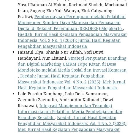
Yusuf Rahman Al Hakim, Rachmad Sholeh, Mochamad
Irfan, Sugeng Eko Yuli Waluyo, Elok Cahyaning
Pratiwi,
Pemberdayaan Perempuan melalui Pelatihan
Manajemen Sumber Daya Manusia dan Pemasaran
Digital di Sekolah Perempuan (SEKOPER) Mojokerto
,
Faedah: Jurnal Hasil Kegiatan Pengabdian Masyarakat
Indonesia: Vol. 2 No. 4 (2024): Jurnal Hasil Kegiatan
Pengabdian Masyarakat Indonesia
Faizatul Ulya, Shania Nur Afifah, Sofi Duwi
Handayani, Nur Listiani,
Strategi Penguatan Branding
dan Digital Marketing UMKM Tape Ketan di Desa
Mondoteko melalui Media Sosial dan Inovasi Kemasan
,
Faedah: Jurnal Hasil Kegiatan Pengabdian
Masyarakat Indonesia: Vol. 4 No. 2 (2026): Mei: Jurnal
Hasil Kegiatan Pengabdian Masyarakat Indonesia
Lale Puspita Kembang, Lalu Delsi Samsumar,
Zaenudin Zaenudin, Amiruddin Kalbuadi, Dewi
Rispawati,
Integrasi Manajemen dan Teknologi
Informasi dalam Pelatihan Media Pembelajaran dan
Branding Sekolah
,
Faedah: Jurnal Hasil Kegiatan
Pengabdian Masyarakat Indonesia: Vol. 4 No. 2 (2026):
Mei: Jurnal Hasil Kegiatan Pengabdian Masyarakat