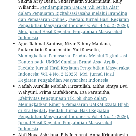
Sukma Arsy Diana, Sudarmiatin Sudarmiatin, Ruly
Wiliandri,
Pendampingan UMKM “Ali Serba Alat”
dalam Penguatan Digitalisasi Usaha melalui Branding
dan Pemasaran Online
,
Faedah: Jurnal Hasil Kegiatan
Pengabdian Masyarakat Indonesia: Vol. 4 No. 2 (2026):
Mei: Jurnal Hasil Kegiatan Pengabdian Masyarakat
Indonesia
Agus Rahmat Santoso, Nizar Fahmy Maulana,
Sudarmiatin Sudarmiatin, Yuli Soesetio,
Meningkatkan Pemasaran Produk Melalui Digitalisasi
Konten pada UMKM Camilan Brand Asaa Arpik
,
Faedah: Jurnal Hasil Kegiatan Pengabdian Masyarakat
Indonesia: Vol. 4 No. 2 (2026): Mei: Jurnal Hasil
Kegiatan Pengabdian Masyarakat Indonesia
Naflah Aurellia Nabilah Firzatullah, Mitha Sintya Dwi
Wahyuni, Prima Mufakhoma, Eza Paramitha,
Efektivitas Penggunaan TikTok Shop dalam
Meningkatkan Kinerja Pemasaran UMKM Izzata Hijab
di Era Digital
,
Faedah: Jurnal Hasil Kegiatan
Pengabdian Masyarakat Indonesia: Vol. 4 No. 1 (2026):
Jurnal Hasil Kegiatan Pengabdian Masyarakat
Indonesia
Ahfi Nova Ashriana, Elly Joenarni, Anna Kridaningsih,