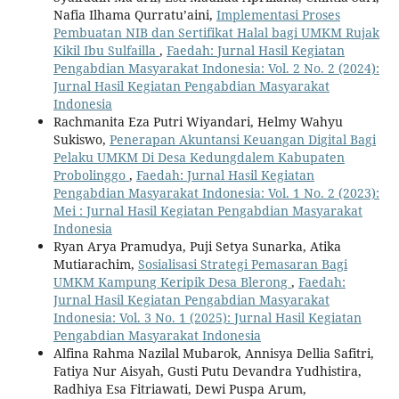
Nafia Ilhama Qurratu’aini,
Implementasi Proses
Pembuatan NIB dan Sertifikat Halal bagi UMKM Rujak
Kikil Ibu Sulfailla
,
Faedah: Jurnal Hasil Kegiatan
Pengabdian Masyarakat Indonesia: Vol. 2 No. 2 (2024):
Jurnal Hasil Kegiatan Pengabdian Masyarakat
Indonesia
Rachmanita Eza Putri Wiyandari, Helmy Wahyu
Sukiswo,
Penerapan Akuntansi Keuangan Digital Bagi
Pelaku UMKM Di Desa Kedungdalem Kabupaten
Probolinggo
,
Faedah: Jurnal Hasil Kegiatan
Pengabdian Masyarakat Indonesia: Vol. 1 No. 2 (2023):
Mei : Jurnal Hasil Kegiatan Pengabdian Masyarakat
Indonesia
Ryan Arya Pramudya, Puji Setya Sunarka, Atika
Mutiarachim,
Sosialisasi Strategi Pemasaran Bagi
UMKM Kampung Keripik Desa Blerong
,
Faedah:
Jurnal Hasil Kegiatan Pengabdian Masyarakat
Indonesia: Vol. 3 No. 1 (2025): Jurnal Hasil Kegiatan
Pengabdian Masyarakat Indonesia
Alfina Rahma Nazilal Mubarok, Annisya Dellia Safitri,
Fatiya Nur Aisyah, Gusti Putu Devandra Yudhistira,
Radhiya Esa Fitriawati, Dewi Puspa Arum,