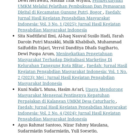
Dewi Herawati, Natalia Titik Wiyani,
Pemberdayaan
UMKM Melalui Pelatihan Pembukuan Dan Pemasaran
Digital di Kecamatan Gunung Putri, Bogor
,
Faedah:
Jurnal Hasil Kegiatan Pengabdian Masyarakat
Indonesia: Vol. 3 No. 1 (2025): Jurnal Hasil Kegiatan
Pengabdian Masyarakat Indonesia
Sita Nadtifatul Ilmi, Al-haq Nauval Susilo Hadi, Farah
Daroin Putri Muzakki, Mulik Khabibah, Muhammad
Saifuddin Fajari, Verrol Danditya Dhafa Sugiharto,
Dewi Puspa Arum,
Meningkatkan Pengetahuan
Masyarakat Terhadap Digitalisasi Marketing Di
Kelurahan Tanggung Kota Blitar
,
Faedah: Jurnal Hasil
Kegiatan Pengabdian Masyarakat Indonesia: Vol. 1 No.
2 (2023): Mei : Jurnal Hasil Kegiatan Pengabdian
Masyarakat Indonesia
Kuni Naila’L Muna, Hasim As’ari,
Upaya Mendorong
Masyarakat Mengenai Pentingnya Kepatuhan
Perpajakan di Kalangan UMKM Desa Caturharjo
,
Faedah: Jurnal Hasil Kegiatan Pengabdian Masyarakat
Indonesia: Vol. 2 No. 4 (2024): Jurnal Hasil Kegiatan
Pengabdian Masyarakat Indonesia
Agus Rahmat Santoso, Nizar Fahmy Maulana,
Sudarmiatin Sudarmiatin, Yuli Soesetio,