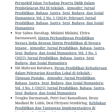
Perspektif Islam Terhadap Peserta Didik Dalam
Pembelajaran PAI Di Sekolah
,
Atmosfer: Jurnal
Pendidikan, Bahasa, Sastra, Seni, Budaya, dan Sosial
Humaniora: Vol. 2 No. 1 (2024): Februari: Jurnal
Pendidikan, Bahasa, Sastra, Seni, Budaya, dan Sosial
Humaniora
Nur Salwa Harahap, Mislaini Mislaini, Elvira
Darmawanti,
Sistem Perbandingan Pendidikan
Negara India dengan Sistem Pendidikan di Negara
Jepang
,
Atmosfer: Jurnal Pendidikan, Bahasa, Sastra,
Seni, Budaya, dan Sosial Humaniora: Vol. 3 No. 1
(2025): Jurnal Pendidikan, Bahasa, Sastra, Seni,
Budaya, dan Sosial Humaniora
Siti Mahrani Batubara,
Peran Pendidikan Kebudayaan
dalam Pelestarian Kearifan Lokal di Sekolah :
Tinjauan Pustaka
,
Atmosfer: Jurnal Pendidikan,
Bahasa, Sastra, Seni, Budaya, dan Sosial Humaniora:
Vol. 3 No. 1 (2025): Jurnal Pendidikan, Bahasa, Sastra,
Seni, Budaya, dan Sosial Humaniora
Tengku Darmansah, Putri Suci Ramadhani, Dessy
Masliani Br Lubis, Desi Fitriyani Sembiring,
Kebijakan
Pendidikan dan Tantangan Implementasinya di