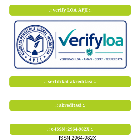
.: verify LOA APJI :.
.: sertifikat akreditasi :.
.: akreditasi :.
.: e-ISSN :2964-982X :.