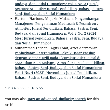
Budaya, dan Sosial Humaniora: Vol. 4 No. 3 (2026):
Agustus: Atmosfer: Jurnal Pendidikan, Bahasa, Sastra,
Seni, Budaya, dan Sosial Humaniora
Hartono Hartono, Mujazin Mujazin,
Pengembangan
Manajemen Pengetahuan Madrasah & Pesantren
,
Atmosfer: Jurnal Pendidikan, Bahasa, Sastra, Seni,
Budaya, dan Sosial Humaniora: Vol. 2 No. 2 (2024):
Mei : Jurnal Pendidikan, Bahasa, Sastra, Seni, Budaya,
dan Sosial Humaniora
Muhammad Farhan , Agus Tomi, Arief darmawan,
Peningkatan Keterampilan Teknik Dasar Passing
dengan Metode Drill pada Ekstrakurikuler Futsal di
SMA Islam Kota Malang
,
Atmosfer: Jurnal Pendidikan,
Bahasa, Sastra, Seni, Budaya, dan Sosial Humaniora:
Vol. 1 No. 4 (2023): November: Jurnal Pendidikan,
Bahasa, Sastra, Seni, Budaya, dan Sosial Humaniora
1
2
3
4
5
6
7
8
9
10
>
>>
You may also
start an advanced similarity search
for this
article.