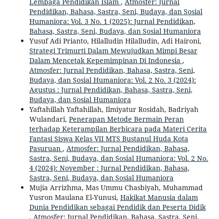
Lembaga Pendidikan Islam
,
Atmosfer: Jurnal
Pendidikan, Bahasa, Sastra, Seni, Budaya, dan Sosial
Humaniora: Vol. 3 No. 1 (2025): Jurnal Pendidikan,
Bahasa, Sastra, Seni, Budaya, dan Sosial Humaniora
Yusuf Adi Prianto, Hilalludin Hilalludin, Adi Haironi,
Strategi Trimurti Dalam Mewujudkan Mimpi Besar
Dalam Mencetak Kepemimpinan Di Indonesia
,
Atmosfer: Jurnal Pendidikan, Bahasa, Sastra, Seni,
Budaya, dan Sosial Humaniora: Vol. 2 No. 3 (2024):
Agustus : Jurnal Pendidikan, Bahasa, Sastra, Seni,
Budaya, dan Sosial Humaniora
Yaftahillah Yaftahillah, Ilmiyatur Rosidah, Badriyah
Wulandari,
Penerapan Metode Bermain Peran
terhadap Keterampilan Berbicara pada Materi Cerita
Fantasi Siswa Kelas VII MTS Bustanul Huda Kota
Pasuruan
,
Atmosfer: Jurnal Pendidikan, Bahasa,
Sastra, Seni, Budaya, dan Sosial Humaniora: Vol. 2 No.
4 (2024): November : Jurnal Pendidikan, Bahasa,
Sastra, Seni, Budaya, dan Sosial Humaniora
Mujia Arrizhma, Mas Ummu Chasbiyah, Muhammad
Yusron Maulana El-Yunusi,
Hakikat Manusia dalam
Dunia Pendidikan sebagai Pendidik dan Peserta Didik
,
Atmosfer: Jurnal Pendidikan, Bahasa, Sastra, Seni,