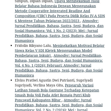
Simpun, Diplan Diplan,
Upaya Meningkatkan Hasil
Belajar Bahasa Indonesia Dengan Menggunakan
Metode Cooperative Integrated Reading And
Composition (CIRC) Pada Peserta Didik Kelas IV-A SDN
6 Menteng Tahun Pelajaran 2022/2023
,
Atmosfer:
Jurnal Pendidikan, Bahasa, Sastra, Seni, Budaya, dan
Sosial Humaniora: Vol. 1 No. 2 (2023): Mei : Jurnal
Pendidikan, Bahasa, Sastra, Seni, Budaya, dan Sosial
Humaniora
Fridolin Rikyano Lalu,
Meningkatkan Motivasi Belajar
Siswa Kelas V SDI Kletek Menggunakan Model
Pembelajaran Inkuiri
,
Atmosfer: Jurnal Pendidikan,
Bahasa, Sastra, Seni, Budaya, dan Sosial Humaniora:
Vol. 4 No. 1 (2026): Februari: Atmosfer: Jurnal
Pendidikan, Bahasa, Sastra, Seni, Budaya, dan Sosial
Humaniora
Elvins Pratiwi Agustin Dwi Putrianti, Supriyadi
Supriyadi, Verlina Maya Gita,
Pengaruh Variasi
Latihan Smash Bola Gantung Terhadap Ketepatan
Smash Bola Voli Pada Atlet Remaja Putri Klub
Poncogati Kabupaten Blitar
,
Atmosfer: Jurnal
Pendidikan, Bahasa, Sastra, Seni, Budaya, dan Sosial
Humaniora: Vol. 2 No. 2 (2024): Mei : Jurnal