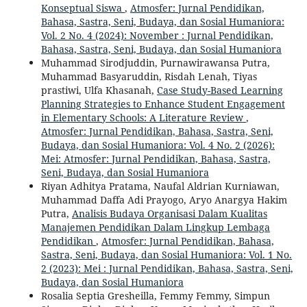
Konseptual Siswa
,
Atmosfer: Jurnal Pendidikan,
Bahasa, Sastra, Seni, Budaya, dan Sosial Humaniora:
Vol. 2 No. 4 (2024): November : Jurnal Pendidikan,
Bahasa, Sastra, Seni, Budaya, dan Sosial Humaniora
Muhammad Sirodjuddin, Purnawirawansa Putra,
Muhammad Basyaruddin, Risdah Lenah, Tiyas
prastiwi, Ulfa Khasanah,
Case Study-Based Learning
Planning Strategies to Enhance Student Engagement
in Elementary Schools: A Literature Review
,
Atmosfer: Jurnal Pendidikan, Bahasa, Sastra, Seni,
Budaya, dan Sosial Humaniora: Vol. 4 No. 2 (2026):
Mei: Atmosfer: Jurnal Pendidikan, Bahasa, Sastra,
Seni, Budaya, dan Sosial Humaniora
Riyan Adhitya Pratama, Naufal Aldrian Kurniawan,
Muhammad Daffa Adi Prayogo, Aryo Anargya Hakim
Putra,
Analisis Budaya Organisasi Dalam Kualitas
Manajemen Pendidikan Dalam Lingkup Lembaga
Pendidikan
,
Atmosfer: Jurnal Pendidikan, Bahasa,
Sastra, Seni, Budaya, dan Sosial Humaniora: Vol. 1 No.
2 (2023): Mei : Jurnal Pendidikan, Bahasa, Sastra, Seni,
Budaya, dan Sosial Humaniora
Rosalia Septia Gresheilla, Femmy Femmy, Simpun