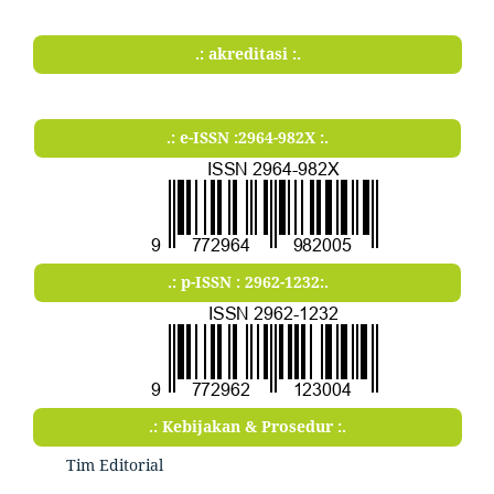
.: akreditasi :.
.: e-ISSN :2964-982X :.
.: p-ISSN : 2962-1232:.
.: Kebijakan & Prosedur :.
Tim Editorial