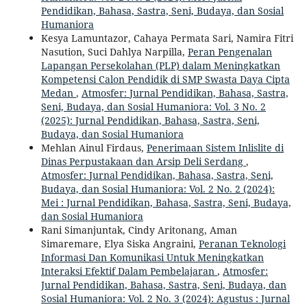
Pendidikan, Bahasa, Sastra, Seni, Budaya, dan Sosial
Humaniora
Kesya Lamuntazor, Cahaya Permata Sari, Namira Fitri
Nasution, Suci Dahlya Narpilla,
Peran Pengenalan
Lapangan Persekolahan (PLP) dalam Meningkatkan
Kompetensi Calon Pendidik di SMP Swasta Daya Cipta
Medan
,
Atmosfer: Jurnal Pendidikan, Bahasa, Sastra,
Seni, Budaya, dan Sosial Humaniora: Vol. 3 No. 2
(2025): Jurnal Pendidikan, Bahasa, Sastra, Seni,
Budaya, dan Sosial Humaniora
Mehlan Ainul Firdaus,
Penerimaan Sistem Inlislite di
Dinas Perpustakaan dan Arsip Deli Serdang
,
Atmosfer: Jurnal Pendidikan, Bahasa, Sastra, Seni,
Budaya, dan Sosial Humaniora: Vol. 2 No. 2 (2024):
Mei : Jurnal Pendidikan, Bahasa, Sastra, Seni, Budaya,
dan Sosial Humaniora
Rani Simanjuntak, Cindy Aritonang, Aman
Simaremare, Elya Siska Angraini,
Peranan Teknologi
Informasi Dan Komunikasi Untuk Meningkatkan
Interaksi Efektif Dalam Pembelajaran
,
Atmosfer:
Jurnal Pendidikan, Bahasa, Sastra, Seni, Budaya, dan
Sosial Humaniora: Vol. 2 No. 3 (2024): Agustus : Jurnal