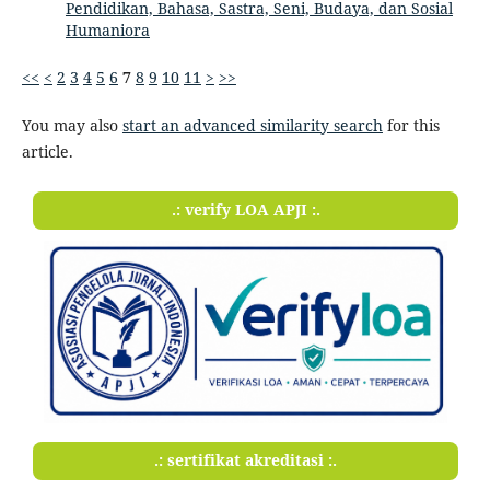
Pendidikan, Bahasa, Sastra, Seni, Budaya, dan Sosial
Humaniora
<<
<
2
3
4
5
6
7
8
9
10
11
>
>>
You may also
start an advanced similarity search
for this
article.
.: verify LOA APJI :.
.: sertifikat akreditasi :.