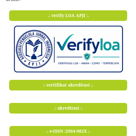
.: verify LOA APJI :.
.: sertifikat akreditasi :.
.: akreditasi :.
.: e-ISSN :2964-982X :.