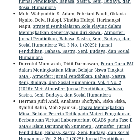
Jurnal Pendidikan, Bahasa, Sastra, Seni, Budaya, dan
Sosial Humaniora
Muh. Wahyuddin S. Adam, Febriani Paudi, Oktavia
Ngaito, Delvi Hulopi, Nindita Hulopi, Harinangsi
Napu,
Strategi Pembelajaran Role Playing dalam
Meningkatkan Kepercayaan diri Siswa
,
Atmosfer:
Jurnal Pendidikan, Bahasa, Sastra, Seni, Budaya, dan
Sosial Humaniora: Vol. 3 No. 1 (2025): Jurnal
Pendidikan, Bahasa, Sastra, Seni, Budaya, dan Sosial
Humaniora
Durrotul Mumtazah, Didit Darmawan,
Peran Guru PAI
dalam Meningkatkan Minat Belajar Siswa Tingkat
SMA
,
Atmosfer: Jurnal Pendidikan, Bahasa, Sastra,
Seni, Budaya, dan Sosial Humaniora: Vol. 4 No. 2
(2026): Mei: Atmosfer: Jurnal Pendidikan, Bahasa,
Sastra, Seni, Budaya, dan Sosial Humaniora
Herman Jufri Andi, Analiatus Shofiyah, Siska Siska,
Syaiful Bahri, Moh Syamsul,
Upaya Meningkatkan
Minat Belajar Peserta Didik pada Materi Pengukuran
Berbantuan Virtual Laboratorium OLABS pada Fase E
SMAS Islam Darunnajah Sumenep
,
Atmosfer: Jurnal
Pendidikan, Bahasa, Sastra, Seni, Budaya, dan Sosial
Humaniora: Vol. 3 No. 2 (2025): Jurnal Pendidikan,