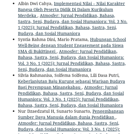
Albin Dwi Cahya,
Implementasi Nilai – Nilai Karakter
Bangsa Oleh Peserta Didik Di Dalam Kurikulum
Merdeka
,
Atmosfer: Jurnal Pendidikan, Bahasa,
Sastra, Seni, Budaya, dan Sosial Humaniora: Vol. 3 No.
1 (2025): Jurnal Pendidikan, Bahasa, Sastra, Seni,
Budaya, dan Sosial Humaniora
Syntia Rahma Dini, Mario Pratama,
Hubungan School
Well-Being dengan Student Engagement pada Siswa
SMA di Bukittinggi
,
Atmosfer: Jurnal Pendidikan,
Bahasa, Sastra, Seni, Budaya, dan Sosial Humaniora:
Vol. 3 No. 1 (2025): Jurnal Pendidikan, Bahasa, Sastra,
Seni, Budaya, dan Sosial Humaniora
Silvia Rahmanisa, Solfema Solfema, Lili Dasa Putri,
Keberlanjutan Baju Kurung sebagai Warisan Budaya
Bagi Perempuan Minangkabau
,
Atmosfer: Jurnal
Pendidikan, Bahasa, Sastra, Seni, Budaya, dan Sosial
Humaniora: Vol. 3 No. 1 (2025): Jurnal Pendidikan,
Bahasa, Sastra, Seni, Budaya, dan Sosial Humaniora
Nur Dzaedzatul H, Sunarto Sunarto,
Pengembangan
Sumber Daya Manusia dalam dunia Pendidikan
,
Atmosfer: Jurnal Pendidikan, Bahasa, Sastra, Seni,
Budaya, dan Sosial Humaniora: Vol. 3 No. 1 (2025):