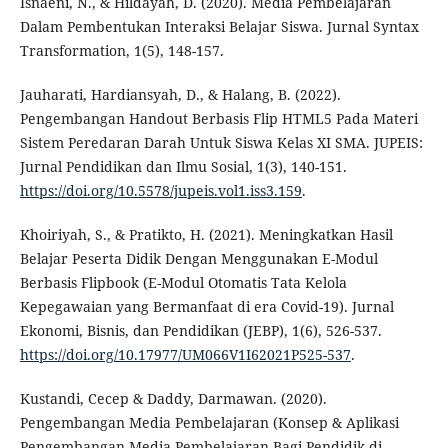
Isnaeni, N., & Hildayah, D. (2020). Media Pembelajaran
Dalam Pembentukan Interaksi Belajar Siswa. Jurnal Syntax
Transformation, 1(5), 148-157.
Jauharati, Hardiansyah, D., & Halang, B. (2022).
Pengembangan Handout Berbasis Flip HTML5 Pada Materi
Sistem Peredaran Darah Untuk Siswa Kelas XI SMA. JUPEIS:
Jurnal Pendidikan dan Ilmu Sosial, 1(3), 140-151.
https://doi.org/10.5578/jupeis.vol1.iss3.159
.
Khoiriyah, S., & Pratikto, H. (2021). Meningkatkan Hasil
Belajar Peserta Didik Dengan Menggunakan E-Modul
Berbasis Flipbook (E-Modul Otomatis Tata Kelola
Kepegawaian yang Bermanfaat di era Covid-19). Jurnal
Ekonomi, Bisnis, dan Pendidikan (JEBP), 1(6), 526-537.
https://doi.org/10.17977/UM066V1I62021P525-537
.
Kustandi, Cecep & Daddy, Darmawan. (2020).
Pengembangan Media Pembelajaran (Konsep & Aplikasi
Pengembangan Media Pembelajaran Bagi Pendidik di