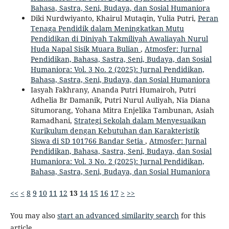
Bahasa, Sastra, Seni, Budaya, dan Sosial Humaniora
Diki Nurdwiyanto, Khairul Mutaqin, Yulia Putri,
Peran
Tenaga Pendidik dalam Meningkatkan Mutu
Pendidikan di Diniyah Takmiliyah Awaliayah Nurul
Huda Napal Sisik Muara Bulian
,
Atmosfer: Jurnal
Pendidikan, Bahasa, Sastra, Seni, Budaya, dan Sosial
Humaniora: Vol. 3 No. 2 (2025): Jurnal Pendidikan,
Bahasa, Sastra, Seni, Budaya, dan Sosial Humaniora
Iasyah Fakhrany, Ananda Putri Humairoh, Putri
Adhelia Br Damanik, Putri Nurul Auliyah, Nia Diana
Situmorang, Yohana Mitra Enjelika Tambunan, Asiah
Ramadhani,
Strategi Sekolah dalam Menyesuaikan
Kurikulum dengan Kebutuhan dan Karakteristik
Siswa di SD 101766 Bandar Setia
,
Atmosfer: Jurnal
Pendidikan, Bahasa, Sastra, Seni, Budaya, dan Sosial
Humaniora: Vol. 3 No. 2 (2025): Jurnal Pendidikan,
Bahasa, Sastra, Seni, Budaya, dan Sosial Humaniora
<<
<
8
9
10
11
12
13
14
15
16
17
>
>>
You may also
start an advanced similarity search
for this
article.