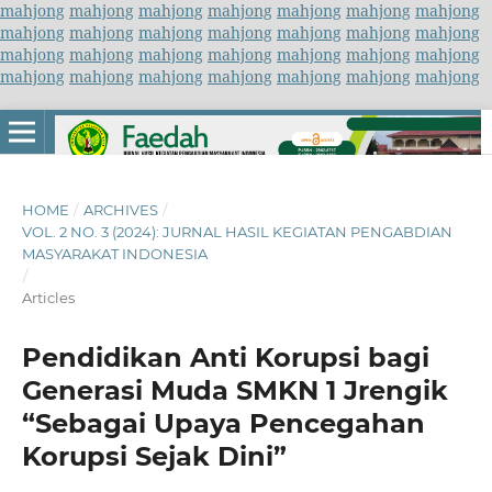
mahjong
mahjong
mahjong
mahjong
mahjong
mahjong
mahjong
mahjong
mahjong
mahjong
mahjong
mahjong
mahjong
mahjong
mahjong
mahjong
mahjong
mahjong
mahjong
mahjong
mahjong
mahjong
mahjong
mahjong
mahjong
mahjong
mahjong
mahjong
HOME
/
ARCHIVES
/
VOL. 2 NO. 3 (2024): JURNAL HASIL KEGIATAN PENGABDIAN
MASYARAKAT INDONESIA
/
Articles
Pendidikan Anti Korupsi bagi
Generasi Muda SMKN 1 Jrengik
“Sebagai Upaya Pencegahan
Korupsi Sejak Dini”