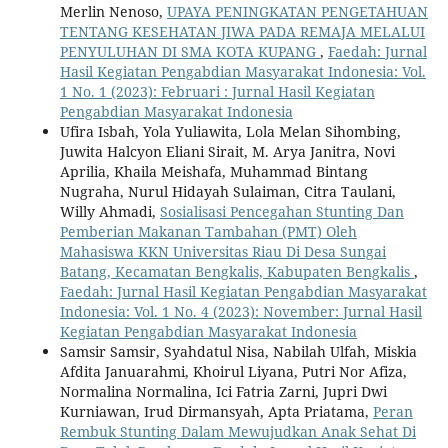
Merlin Nenoso,
UPAYA PENINGKATAN PENGETAHUAN
TENTANG KESEHATAN JIWA PADA REMAJA MELALUI
PENYULUHAN DI SMA KOTA KUPANG
,
Faedah: Jurnal
Hasil Kegiatan Pengabdian Masyarakat Indonesia: Vol.
1 No. 1 (2023): Februari : Jurnal Hasil Kegiatan
Pengabdian Masyarakat Indonesia
Ufira Isbah, Yola Yuliawita, Lola Melan Sihombing,
Juwita Halcyon Eliani Sirait, M. Arya Janitra, Novi
Aprilia, Khaila Meishafa, Muhammad Bintang
Nugraha, Nurul Hidayah Sulaiman, Citra Taulani,
Willy Ahmadi,
Sosialisasi Pencegahan Stunting Dan
Pemberian Makanan Tambahan (PMT) Oleh
Mahasiswa KKN Universitas Riau Di Desa Sungai
Batang, Kecamatan Bengkalis, Kabupaten Bengkalis
,
Faedah: Jurnal Hasil Kegiatan Pengabdian Masyarakat
Indonesia: Vol. 1 No. 4 (2023): November: Jurnal Hasil
Kegiatan Pengabdian Masyarakat Indonesia
Samsir Samsir, Syahdatul Nisa, Nabilah Ulfah, Miskia
Afdita Januarahmi, Khoirul Liyana, Putri Nor Afiza,
Normalina Normalina, Ici Fatria Zarni, Jupri Dwi
Kurniawan, Irud Dirmansyah, Apta Priatama,
Peran
Rembuk Stunting Dalam Mewujudkan Anak Sehat Di