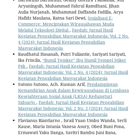
Aryaningsih, Muhammad Fahrul Ramdhani, Jihan
Aulia Nurjanah, Muhammad Daffanda Fadilla, Arya
Hafidz Maulana, Ratna Sari Dewi,
Sosialisasi E-
Commerce: Menciptakan Wirausahawan Muda
Melalui Teknologi Digital
,
Faedah: Jurnal Hasil
Kegiatan Pengabdian Masyarakat Indonesia: Vol. 2 No.
4 (2024): Jurnal Hasil Kegiatan Pengabdian
Masyarakat Indonesia
Raudhatul Hasanah, Putri Yuliantie, Sariyati Sariyati,
Ika Friscila,
“Bumil Temker” Ibu Hamil Tempel Stiker
P4k
,
Faedah: Jurnal Hasil Kegiatan Pengabdian
Masyarakat Indonesia: Vol. 2 No. 4 (2024): Jurnal Hasil
Kegiatan Pengabdian Masyarakat Indonesia
Sutono Sutono, Ach. Kusnan Arif,
Pendampingan
Kemandirian Anak dalam Kewirausahaan di Lembaga
Kesejahteraan Sosial Anak (LKSA) Kedungturi
Sidoarjo
,
Faedah: Jurnal Hasil Kegiatan Pengabdian
Masyarakat Indonesia: Vol. 2 No. 2 (2024): Jurnal Hasil
Kegiatan Pengabdian Masyarakat Indonesia
Flavianus Riantiarno , Israil Yuan Umbu Wanda, Serli
Kause, Maria Intania Vanesa Asury, Obed Buni Pona,
Ermawati Yaku Danga, Savitri Rambu Juni Rana,