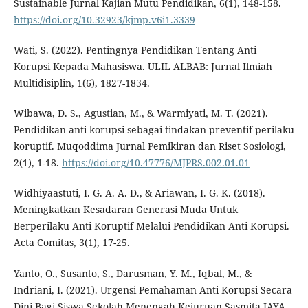
Sustainable Jurnal Kajian Mutu Pendidikan, 6(1), 148-158.
https://doi.org/10.32923/kjmp.v6i1.3339
Wati, S. (2022). Pentingnya Pendidikan Tentang Anti
Korupsi Kepada Mahasiswa. ULIL ALBAB: Jurnal Ilmiah
Multidisiplin, 1(6), 1827-1834.
Wibawa, D. S., Agustian, M., & Warmiyati, M. T. (2021).
Pendidikan anti korupsi sebagai tindakan preventif perilaku
koruptif. Muqoddima Jurnal Pemikiran dan Riset Sosiologi,
2(1), 1-18.
https://doi.org/10.47776/MJPRS.002.01.01
Widhiyaastuti, I. G. A. A. D., & Ariawan, I. G. K. (2018).
Meningkatkan Kesadaran Generasi Muda Untuk
Berperilaku Anti Koruptif Melalui Pendidikan Anti Korupsi.
Acta Comitas, 3(1), 17-25.
Yanto, O., Susanto, S., Darusman, Y. M., Iqbal, M., &
Indriani, I. (2021). Urgensi Pemahaman Anti Korupsi Secara
Dini Bagi Siswa Sekolah Menengah Kejuruan Sasmita JAYA.