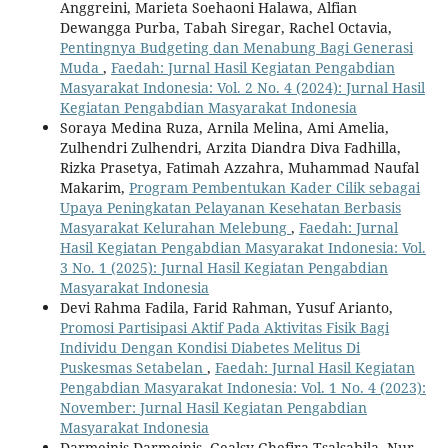
Anggreini, Marieta Soehaoni Halawa, Alfian
Dewangga Purba, Tabah Siregar, Rachel Octavia,
Pentingnya Budgeting dan Menabung Bagi Generasi
Muda
,
Faedah: Jurnal Hasil Kegiatan Pengabdian
Masyarakat Indonesia: Vol. 2 No. 4 (2024): Jurnal Hasil
Kegiatan Pengabdian Masyarakat Indonesia
Soraya Medina Ruza, Arnila Melina, Ami Amelia,
Zulhendri Zulhendri, Arzita Diandra Diva Fadhilla,
Rizka Prasetya, Fatimah Azzahra, Muhammad Naufal
Makarim,
Program Pembentukan Kader Cilik sebagai
Upaya Peningkatan Pelayanan Kesehatan Berbasis
Masyarakat Kelurahan Melebung
,
Faedah: Jurnal
Hasil Kegiatan Pengabdian Masyarakat Indonesia: Vol.
3 No. 1 (2025): Jurnal Hasil Kegiatan Pengabdian
Masyarakat Indonesia
Devi Rahma Fadila, Farid Rahman, Yusuf Arianto,
Promosi Partisipasi Aktif Pada Aktivitas Fisik Bagi
Individu Dengan Kondisi Diabetes Melitus Di
Puskesmas Setabelan
,
Faedah: Jurnal Hasil Kegiatan
Pengabdian Masyarakat Indonesia: Vol. 1 No. 4 (2023):
November: Jurnal Hasil Kegiatan Pengabdian
Masyarakat Indonesia
Darmeinis Darmeinis, Gealsy Ghefira Tsalsabila, Nur