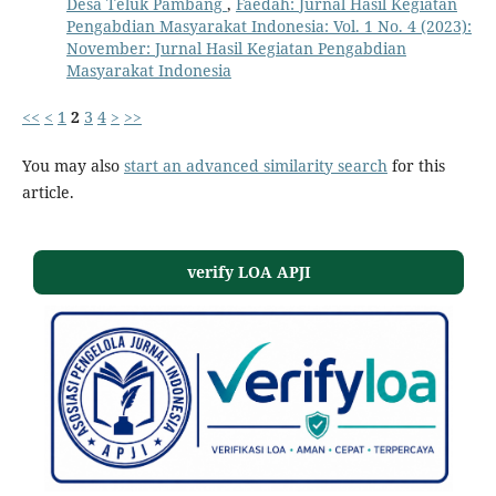
Desa Teluk Pambang
,
Faedah: Jurnal Hasil Kegiatan
Pengabdian Masyarakat Indonesia: Vol. 1 No. 4 (2023):
November: Jurnal Hasil Kegiatan Pengabdian
Masyarakat Indonesia
<<
<
1
2
3
4
>
>>
You may also
start an advanced similarity search
for this
article.
verify LOA APJI