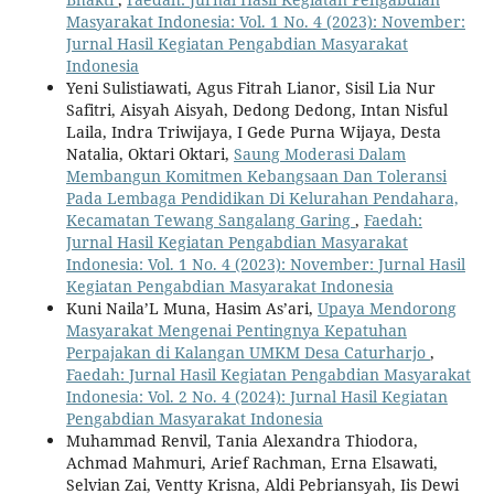
Masyarakat Indonesia: Vol. 1 No. 4 (2023): November:
Jurnal Hasil Kegiatan Pengabdian Masyarakat
Indonesia
Yeni Sulistiawati, Agus Fitrah Lianor, Sisil Lia Nur
Safitri, Aisyah Aisyah, Dedong Dedong, Intan Nisful
Laila, Indra Triwijaya, I Gede Purna Wijaya, Desta
Natalia, Oktari Oktari,
Saung Moderasi Dalam
Membangun Komitmen Kebangsaan Dan Toleransi
Pada Lembaga Pendidikan Di Kelurahan Pendahara,
Kecamatan Tewang Sangalang Garing
,
Faedah:
Jurnal Hasil Kegiatan Pengabdian Masyarakat
Indonesia: Vol. 1 No. 4 (2023): November: Jurnal Hasil
Kegiatan Pengabdian Masyarakat Indonesia
Kuni Naila’L Muna, Hasim As’ari,
Upaya Mendorong
Masyarakat Mengenai Pentingnya Kepatuhan
Perpajakan di Kalangan UMKM Desa Caturharjo
,
Faedah: Jurnal Hasil Kegiatan Pengabdian Masyarakat
Indonesia: Vol. 2 No. 4 (2024): Jurnal Hasil Kegiatan
Pengabdian Masyarakat Indonesia
Muhammad Renvil, Tania Alexandra Thiodora,
Achmad Mahmuri, Arief Rachman, Erna Elsawati,
Selvian Zai, Ventty Krisna, Aldi Pebriansyah, Iis Dewi