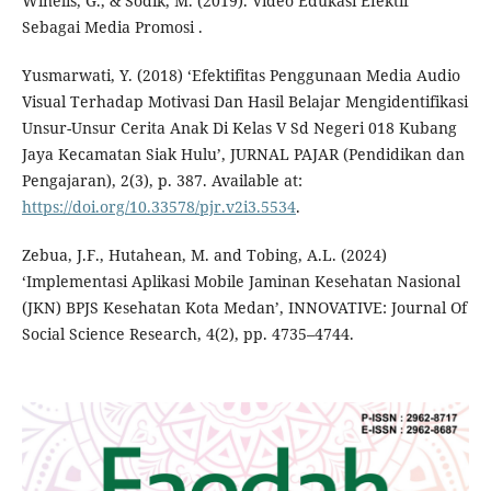
Winelis, G., & Sodik, M. (2019). Video Edukasi Efektif
Sebagai Media Promosi .
Yusmarwati, Y. (2018) ‘Efektifitas Penggunaan Media Audio
Visual Terhadap Motivasi Dan Hasil Belajar Mengidentifikasi
Unsur-Unsur Cerita Anak Di Kelas V Sd Negeri 018 Kubang
Jaya Kecamatan Siak Hulu’, JURNAL PAJAR (Pendidikan dan
Pengajaran), 2(3), p. 387. Available at:
https://doi.org/10.33578/pjr.v2i3.5534
.
Zebua, J.F., Hutahean, M. and Tobing, A.L. (2024)
‘Implementasi Aplikasi Mobile Jaminan Kesehatan Nasional
(JKN) BPJS Kesehatan Kota Medan’, INNOVATIVE: Journal Of
Social Science Research, 4(2), pp. 4735–4744.