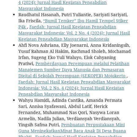
4 (2024): Jurnal Hasil Kegiatan Pengabdian
Masyarakat Indonesia
Raudhatul Hasanah, Putri Yuliantie, Sariyati Sariyati,
Ika Friscila,
“Bumil Temker” Ibu Hamil Tempel Stiker
P4k
,
Faedah: Jurnal Hasil Kegiatan Pengabdian
Masyarakat Indonesia: Vol. 2 No. 4 (2024): Jurnal Hasil
Kegiatan Pengabdian Masyarakat Indonesia
Ahfi Nova Ashriana, Elly Joenarni, Anna Kridaningsih,
Yusuf Rahman Al Hakim, Rachmad Sholeh, Mochamad
Irfan, Sugeng Eko Yuli Waluyo, Elok Cahyaning
Pratiwi,
Pemberdayaan Perempuan melalui Pelatihan
Manajemen Sumber Daya Manusia dan Pemasaran
Digital di Sekolah Perempuan (SEKOPER) Mojokerto
,
Faedah: Jurnal Hasil Kegiatan Pengabdian Masyarakat
Indonesia: Vol. 2 No. 4 (2024): Jurnal Hasil Kegiatan
Pengabdian Masyarakat Indonesia
Wahyu Hamidi, Adinda Cantika, Amanda Permata
Sari, Annisa Syafawani, Abdul Latif, Herick
Fernandez, Muhammad Nas Qori, Nasywa Loran
Armelin, Nadila Julian, Verdiansyah Verdiansyah,
Yingsih Safma Putri,
Pembuatan Perpustakaan Mini
Guna MeningkatkanMinat Baca Anak Di Desa Buana
Bhakti
,
Faedah: Jurnal Hasil Kegiatan Pengabdian