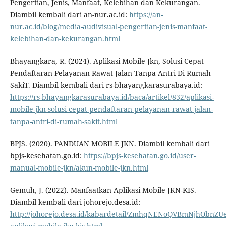
Pengertian, Jenis, Manfaat, Kelebihan dan Kekurangan.
Diambil kembali dari an-nur.ac.id:
https://an-
nur.ac.id/blog/media-audivisual-pengertian-jenis-manfaat-
kelebihan-dan-kekurangan.html
Bhayangkara, R. (2024). Aplikasi Mobile Jkn, Solusi Cepat
Pendaftaran Pelayanan Rawat Jalan Tanpa Antri Di Rumah
SakiT. Diambil kembali dari rs-bhayangkarasurabaya.id:
https://rs-bhayangkarasurabaya.id/baca/artikel/832/aplikasi-
mobile-jkn-solusi-cepat-pendaftaran-pelayanan-rawat-jalan-
tanpa-antri-di-rumah-sakit.html
BPJS. (2020). PANDUAN MOBILE JKN. Diambil kembali dari
bpjs-kesehatan.go.id:
https://bpjs-kesehatan.go.id/user-
manual-mobile-jkn/akun-mobile-jkn.html
Gemuh, J. (2022). Manfaatkan Aplikasi Mobile JKN-KIS.
Diambil kembali dari johorejo.desa.id:
http://johorejo.desa.id/kabardetail/ZmhqNENoQVBmNjhObnZU