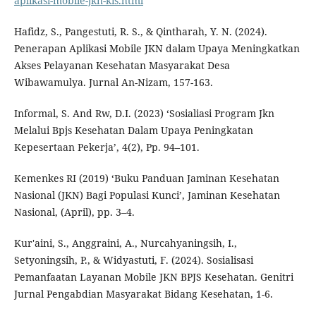
aplikasi-mobile-jkn-kis.html
Hafidz, S., Pangestuti, R. S., & Qintharah, Y. N. (2024).
Penerapan Aplikasi Mobile JKN dalam Upaya Meningkatkan
Akses Pelayanan Kesehatan Masyarakat Desa
Wibawamulya. Jurnal An-Nizam, 157-163.
Informal, S. And Rw, D.I. (2023) ‘Sosialiasi Program Jkn
Melalui Bpjs Kesehatan Dalam Upaya Peningkatan
Kepesertaan Pekerja’, 4(2), Pp. 94–101.
Kemenkes RI (2019) ‘Buku Panduan Jaminan Kesehatan
Nasional (JKN) Bagi Populasi Kunci’, Jaminan Kesehatan
Nasional, (April), pp. 3–4.
Kur'aini, S., Anggraini, A., Nurcahyaningsih, I.,
Setyoningsih, P., & Widyastuti, F. (2024). Sosialisasi
Pemanfaatan Layanan Mobile JKN BPJS Kesehatan. Genitri
Jurnal Pengabdian Masyarakat Bidang Kesehatan, 1-6.