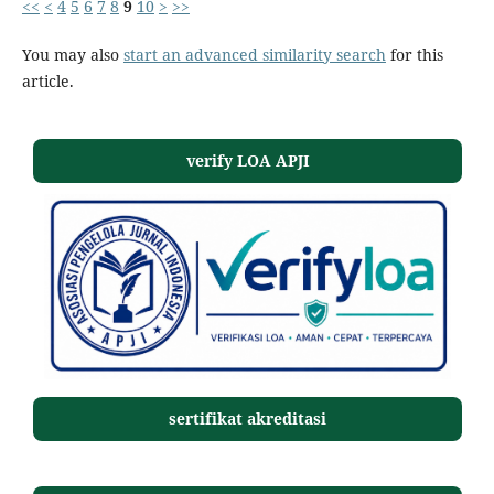
<<
<
4
5
6
7
8
9
10
>
>>
You may also
start an advanced similarity search
for this
article.
verify LOA APJI
sertifikat akreditasi