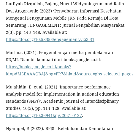
Lutfiyah Rizqulloh, Bajeng Nurul Widyaningrum and Ratih
Dwi Anggraynie (2023) ‘Penyebaran Informasi Kesehatan
Mengenai Penggunaan Mobile JKN Pada Remaja Di Kota
Semarang’, ENGAGEMENT: Jurnal Pengabdian Masyarakat,
2(3), pp. 143–148. Available at:
https://doi.org/10.58355/engagement.v2i3.31
.
Marlina. (2021). Pengembangan media pembelajaran
SD/MI. Diambil kembali dari books.google.co.id:
https://books.google.co.id/books?
id=pdM6EAAAQBAJ&pg=PR7&hl=id&source=gbs_selected_pages
Mujahidin, E. et al. (2021) ‘Importance performance
analysis model for implementation in national education
standards (SNPs)’, Academic Journal of Interdisciplinary
Studies, 10(5), pp. 114–128. Available at:
https://doi.org/10.36941/ajis-2021-0127
.
Ngampel, P. (2022). BPJS - Kelebihan dan Kemudahan