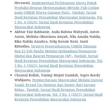
Herawati,
Implementasi Perhitungan Harga Pokok
Produksi dengan Menggunakan Metode Full Costing
pada UMKM Warga Gunung Putri
,
Faedah: Jurnal
Hasil Kegiatan Pengabdian Masyarakat Indonesia: Vol.
2 No. 4 (2024): Jurnal Hasil Kegiatan Pengabdian
Masyarakat Indonesia
Akhtar Faiz Rabbanie, Aulia Rahma Wahyudi, Axton
Axton, Melisha Oktaviana Aisyah, Nila Amalia Nabila,
Rika Nabila Azzahra, Zelig Kenzie Kent, Santi
Rimadias,
Strategi Pengembangan UMKM Dimsum
dan Es Teh Pandu Melalui Optimalisasi Pemasaran
Digital dan Bauran Pemasaran (4P)
,
Faedah: Jurnal
Hasil Kegiatan Pengabdian Masyarakat Indonesia: Vol.
3 No. 1 (2025): Jurnal Hasil Kegiatan Pengabdian
Masyarakat Indonesia
Chusnul Rofiah, Yuniep Mujati Suaidah, Sapto Roedy
Widijanto,
Pemberdayaan Masyarakat Melalui Inovasi
Sosial: Kreasi Tas Hajatan dan Daster dari Sarung
Bekas
,
Faedah: Jurnal Hasil Kegiatan Pengabdian
Masyarakat Indonesia: Vol. 3 No. 1 (2025): Jurnal Hasil
Kegiatan Pengabdian Masyarakat Indonesia