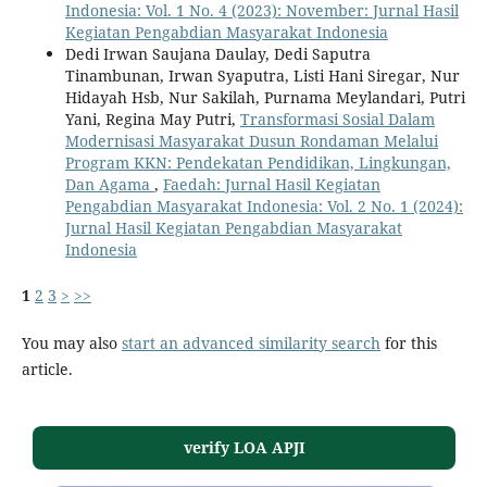
Indonesia: Vol. 1 No. 4 (2023): November: Jurnal Hasil
Kegiatan Pengabdian Masyarakat Indonesia
Dedi Irwan Saujana Daulay, Dedi Saputra
Tinambunan, Irwan Syaputra, Listi Hani Siregar, Nur
Hidayah Hsb, Nur Sakilah, Purnama Meylandari, Putri
Yani, Regina May Putri,
Transformasi Sosial Dalam
Modernisasi Masyarakat Dusun Rondaman Melalui
Program KKN: Pendekatan Pendidikan, Lingkungan,
Dan Agama
,
Faedah: Jurnal Hasil Kegiatan
Pengabdian Masyarakat Indonesia: Vol. 2 No. 1 (2024):
Jurnal Hasil Kegiatan Pengabdian Masyarakat
Indonesia
1
2
3
>
>>
You may also
start an advanced similarity search
for this
article.
verify LOA APJI