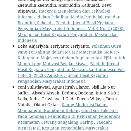
Zaenudin Zaenudin, Amiruddin Kalbuadi, Dewi
Rispawati,
Integrasi Manajemen dan Teknologi
Informasi dalam Pelatihan Media Pembelajaran dan
Branding Sekolah
,
Faedah: Jurnal Hasil Kegiatan
Pengabdian Masyarakat Indonesia: Vol. 4 No. 2 (2026):
Mei: Jurnal Hasil Kegiatan Pengabdian Masyarakat
Indonesia
Deka Anjariyah, Feriyanto Feriyanto,
Pelatihan Guru
yang Tergabung dalam MGMP Matematika SMK se-
Kabupaten Mojokerto dalam Implementasi PjBL untuk
Mendukung Motivasi Belajar Siswa
,
Faedah: Jurnal
Hasil Kegiatan Pengabdian Masyarakat Indonesia: Vol.
1 No. 3 (2023): Agustus : Jurnal Hasil Kegiatan
Pengabdian Masyarakat Indonesia
Yeni Sulistiawati, Agus Fitrah Lianor, Sisil Lia Nur
Safitri, Aisyah Aisyah, Dedong Dedong, Intan Nisful
Laila, Indra Triwijaya, I Gede Purna Wijaya, Desta
Natalia, Oktari Oktari,
Saung Moderasi Dalam
Membangun Komitmen Kebangsaan Dan Toleransi
Pada Lembaga Pendidikan Di Kelurahan Pendahara,
Kecamatan Tewang Sangalang Garing
,
Faedah:
Jurnal Hasil Kegiatan Pengabdian Masyarakat