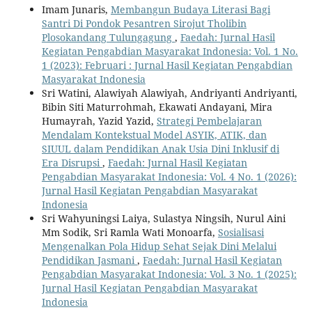
Imam Junaris,
Membangun Budaya Literasi Bagi
Santri Di Pondok Pesantren Sirojut Tholibin
Plosokandang Tulungagung
,
Faedah: Jurnal Hasil
Kegiatan Pengabdian Masyarakat Indonesia: Vol. 1 No.
1 (2023): Februari : Jurnal Hasil Kegiatan Pengabdian
Masyarakat Indonesia
Sri Watini, Alawiyah Alawiyah, Andriyanti Andriyanti,
Bibin Siti Maturrohmah, Ekawati Andayani, Mira
Humayrah, Yazid Yazid,
Strategi Pembelajaran
Mendalam Kontekstual Model ASYIK, ATIK, dan
SIUUL dalam Pendidikan Anak Usia Dini Inklusif di
Era Disrupsi
,
Faedah: Jurnal Hasil Kegiatan
Pengabdian Masyarakat Indonesia: Vol. 4 No. 1 (2026):
Jurnal Hasil Kegiatan Pengabdian Masyarakat
Indonesia
Sri Wahyuningsi Laiya, Sulastya Ningsih, Nurul Aini
Mm Sodik, Sri Ramla Wati Monoarfa,
Sosialisasi
Mengenalkan Pola Hidup Sehat Sejak Dini Melalui
Pendidikan Jasmani
,
Faedah: Jurnal Hasil Kegiatan
Pengabdian Masyarakat Indonesia: Vol. 3 No. 1 (2025):
Jurnal Hasil Kegiatan Pengabdian Masyarakat
Indonesia