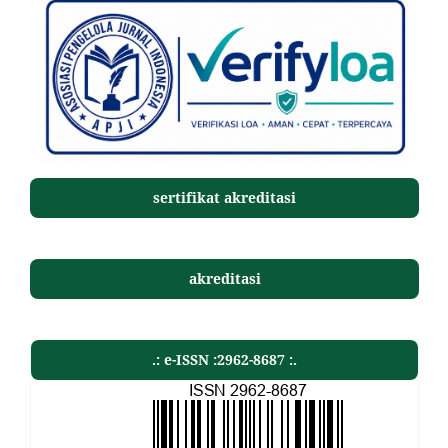
sertifikat akreditasi
akreditasi
.: e-ISSN :2962-8687 :.