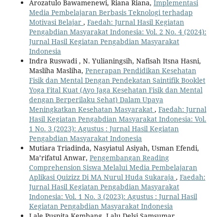
Arozatulo Bawamenewi, Riana Riana,
Implementasi
Media Pembelajaran Berbasis Teknologi terhadap
Motivasi Belajar
,
Faedah: Jurnal Hasil Kegiatan
Pengabdian Masyarakat Indonesia: Vol. 2 No. 4 (2024):
Jurnal Hasil Kegiatan Pengabdian Masyarakat
Indonesia
Indra Ruswadi , N. Yulianingsih, Nafisah Itsna Hasni,
Masliha Masliha,
Penerapan Pendidikan Kesehatan
Fisik dan Mental Dengan Pendekatan Saintifik Booklet
Yoga Fital Kuat (Ayo Jaga Kesehatan Fisik dan Mental
dengan Berperilaku Sehat) Dalam Upaya
Meningkatkan Kesehatan Masyarakat
,
Faedah: Jurnal
Hasil Kegiatan Pengabdian Masyarakat Indonesia: Vol.
1 No. 3 (2023): Agustus : Jurnal Hasil Kegiatan
Pengabdian Masyarakat Indonesia
Mutiara Triadinda, Nasyiatul Asiyah, Usman Efendi,
Ma’rifatul Anwar,
Pengembangan Reading
Comprehension Siswa Melalui Media Pembelajaran
Aplikasi Quizizz Di MA Nurul Huda Sukaraja
,
Faedah:
Jurnal Hasil Kegiatan Pengabdian Masyarakat
Indonesia: Vol. 1 No. 3 (2023): Agustus : Jurnal Hasil
Kegiatan Pengabdian Masyarakat Indonesia
Lale Puspita Kembang, Lalu Delsi Samsumar,