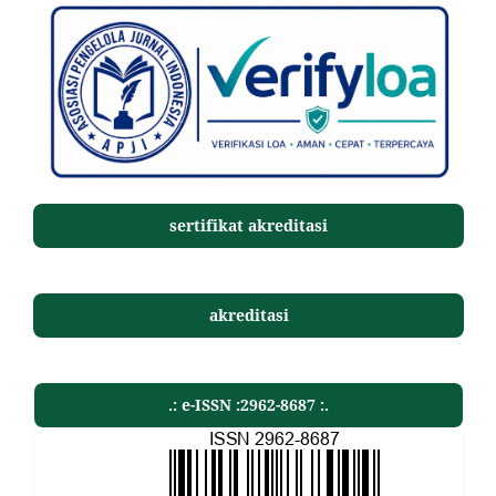
sertifikat akreditasi
akreditasi
.: e-ISSN :2962-8687 :.