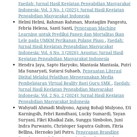
Faedah: Jurnal Hasil Kegiatan Pengabdian Masyarakat
Indonesia: Vol. 3 No. 1 (2025): Jurnal Hasil Kegiatan
Pengabdian Masyarakat Indonesia
Helmi Helmi, Rahman Rahman, Mustaqiim Pangestu,
Febria Helena, Santi Santi,
Penerapan Machine
Learning untuk Prediksi Panen dan Mortalitas Ikan
Lele pada UMKM Perikanan Pulang Pisau
,
Faedah:
Jurnal Hasil Kegiatan Pengabdian Masyarakat
Indonesia: Vol. 4 No. 3 (2026): Agustus: Jurnal Hasil
Kegiatan Pengabdian Masyarakat Indonesia
Hendra Jaya, Sapto Haryoko, Mantasia Mantasia, Putri
Ida Sunaryati, Sutarsi Suhaeb,
Penguatan Literasi
Digital Melalui Pelatihan Menggunakan Media
Pembelajaran Virtual Reality Bagi Guru SMK
,
Faedah:
Jurnal Hasil Kegiatan Pengabdian Masyarakat
Indonesia: Vol. 2 No. 2 (2024): Jurnal Hasil Kegiatan
Pengabdian Masyarakat Indonesia
Wahyudi Ahmadi Mulyono, Agung Rohaji Mulyono, Eti
Karningsih, Febri Ramdhani, Lucky Sumardi, Yayan
Suryani, Fikri Khaikal Zain, Sunggu Simbolon, Juni
Indra Purwanto, Christoper Saputra Gultom, Fitria
Bellina, Hernoko Jati Putro,
Penerapan Branding