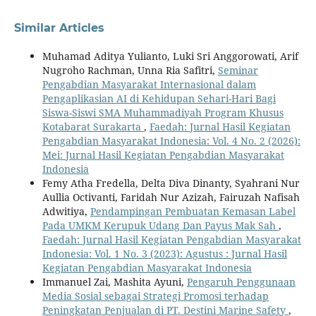
Similar Articles
Muhamad Aditya Yulianto, Luki Sri Anggorowati, Arif
Nugroho Rachman, Unna Ria Safitri,
Seminar
Pengabdian Masyarakat Internasional dalam
Pengaplikasian AI di Kehidupan Sehari-Hari Bagi
Siswa-Siswi SMA Muhammadiyah Program Khusus
Kotabarat Surakarta
,
Faedah: Jurnal Hasil Kegiatan
Pengabdian Masyarakat Indonesia: Vol. 4 No. 2 (2026):
Mei: Jurnal Hasil Kegiatan Pengabdian Masyarakat
Indonesia
Femy Atha Fredella, Delta Diva Dinanty, Syahrani Nur
Aullia Octivanti, Faridah Nur Azizah, Fairuzah Nafisah
Adwitiya,
Pendampingan Pembuatan Kemasan Label
Pada UMKM Kerupuk Udang Dan Payus Mak Sah
,
Faedah: Jurnal Hasil Kegiatan Pengabdian Masyarakat
Indonesia: Vol. 1 No. 3 (2023): Agustus : Jurnal Hasil
Kegiatan Pengabdian Masyarakat Indonesia
Immanuel Zai, Mashita Ayuni,
Pengaruh Penggunaan
Media Sosial sebagai Strategi Promosi terhadap
Peningkatan Penjualan di PT. Destini Marine Safety
,