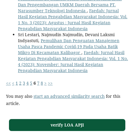
Dan Pengembangan UMKM Daerah Bersama PT.
Narasumber Teknologi Indonesia
,
Faedah: Jurnal
Hasil Kegiatan Pengabdian Masyarakat Indonesia: Vol.
1 No. 3 (2023): Agustus : Jurnal Hasil Kegiatan
Pengabdian Masyarakat Indonesia
Sri Lestari, Najmudin Najmudin, Devani Laksmi
Indyastuti,
Pemulihan Dan Penguatan Manajemen
Usaha Pasca Pandemic Covid-19 Pada Usaha Batik
Mikro Di Kecamatan Kalibagor
,
Faedah: Jurnal Hasil
Kegiatan Pengabdian Masyarakat Indonesia: Vol. 1 No.
4 (2023): November: Jurnal Hasil Kegiatan
Pengabdian Masyarakat Indonesia
<<
<
1
2
3
4
5
6
7
8
>
>>
You may also
start an advanced similarity search
for this
article.
verify LOA APJI