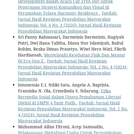
Development dalam Acara Car Free Day untuk
Penerapan Strategi Komunikasi dan Visual di
Perumahan Telaga Harmony Residence
,
Faedah:
Jurnal Hasil Kegiatan Pengabdian Masyarakat
Indonesia: Vol. 4 No. 1 (2026): Jurnal Hasil Kegiatan
Pengabdian Masyarakat Indonesia
Sri Panny Rahmasari, Darmeinis Darmeinis, Nagiyah
Putri, Dwi Hana Talitha, Diana Nur Islamiyah, Baitul
Rohim, Rezka Dimas Prasetyo, Wiwi Hera Wati, Fikrih
Hardiansah,
Menjelajahi Kesehatan Fisik Dan Mental
Di Era Gen Z
,
Faedah: Jurnal Hasil Kegiatan
Pengabdian Masyarakat Indonesia: Vol. 2 No. 4 (2024):
Jurnal Hasil Kegiatan Pengabdian Masyarakat
Indonesia
Innosensia E.I. Ndiki Satu, Angela A. Baptista,
Fransiska N. Ola, Ermelinda S. Ndarung,
Etika
Bermedia Sosial dalam Upaya Pemahaman Literasi
Digital di SMPN 4 Pasir Putih
,
Faedah: Jurnal Hasil
Kegiatan Pengabdian Masyarakat Indonesia: Vol. 2 No.
4 (2024): Jurnal Hasil Kegiatan Pengabdian
Masyarakat Indonesia
Muhammad Alfan Fitroni, Acep Samsudin,
Pelaksanaan Digitalisasi Usaha Untuk Pertumbuhan