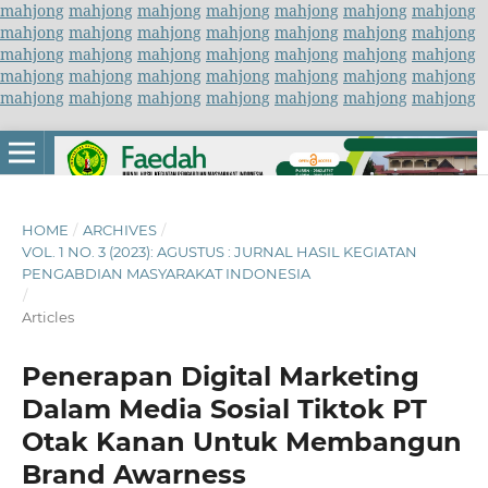
mahjong
mahjong
mahjong
mahjong
mahjong
mahjong
mahjong
mahjong
mahjong
mahjong
mahjong
mahjong
mahjong
mahjong
mahjong
mahjong
mahjong
mahjong
mahjong
mahjong
mahjong
mahjong
mahjong
mahjong
mahjong
mahjong
mahjong
mahjong
mahjong
mahjong
mahjong
mahjong
mahjong
mahjong
mahjong
HOME
/
ARCHIVES
/
VOL. 1 NO. 3 (2023): AGUSTUS : JURNAL HASIL KEGIATAN
PENGABDIAN MASYARAKAT INDONESIA
/
Articles
Penerapan Digital Marketing
Dalam Media Sosial Tiktok PT
Otak Kanan Untuk Membangun
Brand Awarness