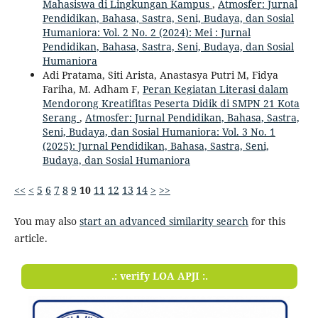
Mahasiswa di Lingkungan Kampus
,
Atmosfer: Jurnal
Pendidikan, Bahasa, Sastra, Seni, Budaya, dan Sosial
Humaniora: Vol. 2 No. 2 (2024): Mei : Jurnal
Pendidikan, Bahasa, Sastra, Seni, Budaya, dan Sosial
Humaniora
Adi Pratama, Siti Arista, Anastasya Putri M, Fidya
Fariha, M. Adham F,
Peran Kegiatan Literasi dalam
Mendorong Kreatifitas Peserta Didik di SMPN 21 Kota
Serang
,
Atmosfer: Jurnal Pendidikan, Bahasa, Sastra,
Seni, Budaya, dan Sosial Humaniora: Vol. 3 No. 1
(2025): Jurnal Pendidikan, Bahasa, Sastra, Seni,
Budaya, dan Sosial Humaniora
<<
<
5
6
7
8
9
10
11
12
13
14
>
>>
You may also
start an advanced similarity search
for this
article.
.: verify LOA APJI :.