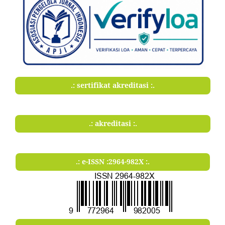
.: sertifikat akreditasi :.
.: akreditasi :.
.: e-ISSN :2964-982X :.