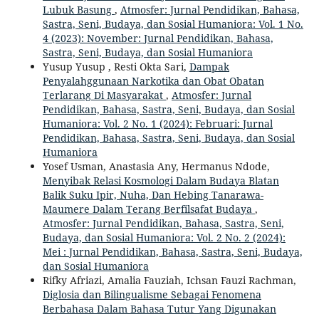
Lubuk Basung
,
Atmosfer: Jurnal Pendidikan, Bahasa,
Sastra, Seni, Budaya, dan Sosial Humaniora: Vol. 1 No.
4 (2023): November: Jurnal Pendidikan, Bahasa,
Sastra, Seni, Budaya, dan Sosial Humaniora
Yusup Yusup , Resti Okta Sari,
Dampak
Penyalahggunaan Narkotika dan Obat Obatan
Terlarang Di Masyarakat
,
Atmosfer: Jurnal
Pendidikan, Bahasa, Sastra, Seni, Budaya, dan Sosial
Humaniora: Vol. 2 No. 1 (2024): Februari: Jurnal
Pendidikan, Bahasa, Sastra, Seni, Budaya, dan Sosial
Humaniora
Yosef Usman, Anastasia Any, Hermanus Ndode,
Menyibak Relasi Kosmologi Dalam Budaya Blatan
Balik Suku Ipir, Nuha, Dan Hebing Tanarawa-
Maumere Dalam Terang Berfilsafat Budaya
,
Atmosfer: Jurnal Pendidikan, Bahasa, Sastra, Seni,
Budaya, dan Sosial Humaniora: Vol. 2 No. 2 (2024):
Mei : Jurnal Pendidikan, Bahasa, Sastra, Seni, Budaya,
dan Sosial Humaniora
Rifky Afriazi, Amalia Fauziah, Ichsan Fauzi Rachman,
Diglosia dan Bilingualisme Sebagai Fenomena
Berbahasa Dalam Bahasa Tutur Yang Digunakan