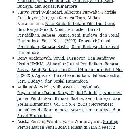
Februari: Jurnal Pendidikan, Bahasa, Sastra, Seni,
Budaya, dan Sosial Humaniora
Sintya Putri Wulandari, Albertus Purwaka, Patrisia
Cuesdeyeni, Linggua Sanjaya Usop, Alifiah
Nurachmana,
Nilai Edukatif Dalam Film Dua Garis
Biru Karya Gina S. Noer
,
Atmosfer: Jurnal
Pendidikan, Bahasa, Sastra, Seni, Budaya, dan Sosial
Humaniora: Vol. 1 No. 1 (2023): Februari: Jurnal
Pendidikan, Bahasa, Sastra, Seni, Budaya, dan Sosial
Humaniora
Deny Ardiansyah,
Covid, Turnover, Dan Banjirnya
Usaha UMKM
,
Atmosfer: Jurnal Pendidikan, Bahasa,
Sastra, Seni, Budaya, dan Sosial Humaniora: Vol. 1 No.
3 (2023): Agustus : Jurnal Pendidikan, Bahasa, Sastra,
Seni, Budaya, dan Sosial Humaniora
Aulia Reski Wizla, Suib Awrus,
Tingkuluak
Payakumbuh Dalam Karya Digital Painting
,
Atmosfer:
Jurnal Pendidikan, Bahasa, Sastra, Seni, Budaya, dan
Sosial Humaniora: Vol. 1 No. 4 (2023): November:
Jurnal Pendidikan, Bahasa, Sastra, Seni, Budaya, dan
Sosial Humaniora
Asiska Zeriani, Wimbrayardi Wimbrayardi,
Strategi
Pembelajaran Seni Budaya Musik di SMA Negeri 2