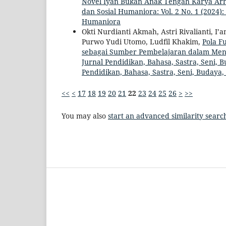
Novel Iyan Bukan Anak Tengah Karya A
dan Sosial Humaniora: Vol. 2 No. 1 (2024):
Humaniora
Okti Nurdianti Akmah, Astri Rivalianti, I’
Purwo Yudi Utomo, Ludfil Khakim,
Pola F
sebagai Sumber Pembelajaran dalam Me
Jurnal Pendidikan, Bahasa, Sastra, Seni, 
Pendidikan, Bahasa, Sastra, Seni, Budaya
<<
<
17
18
19
20
21
22
23
24
25
26
>
>>
You may also
start an advanced similarity searc