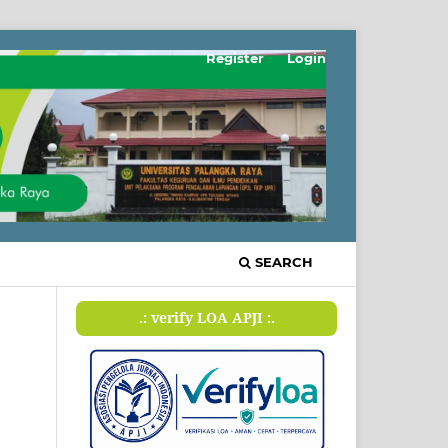
Register
Login
SEARCH
.: verify LOA APJI :.