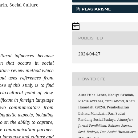
in, Social Culture
PLAGIARISME
PUBLISHED
2024-04-27
tural influences because
n that occurs in social
erature review method which
and uses references from
HOW TO CITE
se of this study is to find
io-cultural point of view.
Aura Fiiha Azhra, Nadiya Sa’adah,
ficant in foreign language
Rizqia Azzahra, Yupi Anesti, & Siti
 two communicators from
Hamidah. (2024). Pembelajaran
Bahasa Mandarin Dari Sudut
inguistic aspects, including
Pandang Sosial Budaya.
Atmosfer:
on the ability to capture,
Jurnal Pendidikan, Bahasa, Sastra,
he communication partner.
Seni, Budaya, Dan Sosial Humaniora
,
n language and culture and