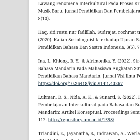
Lawang Fenomena Interkultural Pada Proses Kr
Musik Baru. Jurnal Pendidikan Dan Pembelajaran
8(10).
Haq, siti restu nur fadlillah, Sudrajat, rochmat 
(2020). Kajian Sosiolinguistik terhadap Ujaran 
Pendidikan Bahasa Dan Sastra Indonesia, 3(5), 
Ina, I., Khiong, B. Y., & Afrimonika, Y. (2022). S
Bahasa Mandarin Pada Mahasiswa Angkatan 20
Pendidikan Bahasa Mandarin. Jurnal Visi Ilmu Pe
https://doi.org/10.26418/jvip.v14i1.43267
Lukman, D. S., Nida, A. K., & Sunarti, S. (2022).
Pembelajaran Interkultural pada Bahasa dan Bu
Mandarin: Artikel Konseptual. Proceedings Semi
112.
http://repository.um.ac.id/1558/
Triandini, E., Jayanatha, S., Indrawan, A., Werla