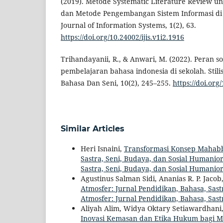
(2019). Metode Systematic Literature Review unt
dan Metode Pengembangan Sistem Informasi di 
Journal of Information Systems, 1(2), 63.
https://doi.org/10.24002/ijis.v1i2.1916
Trihandayanii, R., & Anwari, M. (2022). Peran so
pembelajaran bahasa indonesia di sekolah. Stilis
Bahasa Dan Seni, 10(2), 245–255.
https://doi.or
Similar Articles
Heri Isnaini,
Transformasi Konsep Mahabb
Sastra, Seni, Budaya, dan Sosial Humaniora
Sastra, Seni, Budaya, dan Sosial Humanio
Agustinus Salman Sidi, Ananias R. P. Jaco
Atmosfer: Jurnal Pendidikan, Bahasa, Sastr
Atmosfer: Jurnal Pendidikan, Bahasa, Sast
Aliyah Alim, Widya Oktary Setiawardhani, A
Inovasi Kemasan dan Etika Hukum bagi 