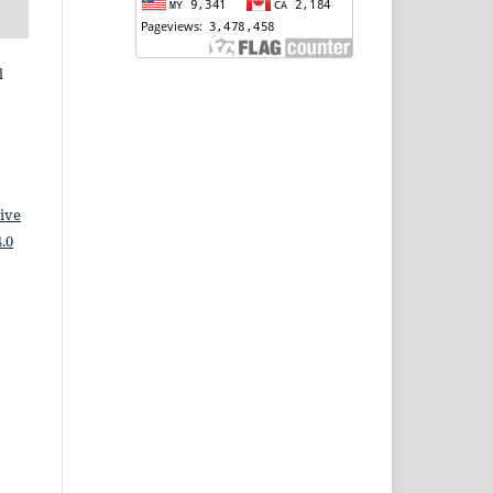
l
ive
.0