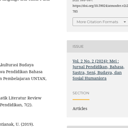
2
(2), 161–167.
https://doi.org/10.59024/atmosfer.v2i2
785
More Citation Formats
ISSUE
Vol. 2 No. 2 (2024): Mei :
 Akulturasi Budaya
Jurnal Pendidikan, Bahasa,
wa Pendidikan Bahasa
Sastra, Seni, Budaya, dan
Sosial Humaniora
an Pembelajaran UNTAN,
SECTION
atik Literatur Review
Pendidikan, 7(2).
Articles
ntianak, U. (2019).