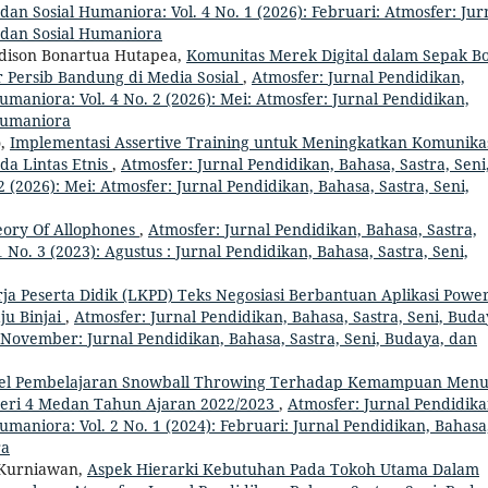
dan Sosial Humaniora: Vol. 4 No. 1 (2026): Februari: Atmosfer: Jur
, dan Sosial Humaniora
Edison Bonartua Hutapea,
Komunitas Merek Digital dalam Sepak Bo
ar Persib Bandung di Media Sosial
,
Atmosfer: Jurnal Pendidikan,
umaniora: Vol. 4 No. 2 (2026): Mei: Atmosfer: Jurnal Pendidikan,
 Humaniora
o,
Implementasi Assertive Training untuk Meningkatkan Komunika
da Lintas Etnis
,
Atmosfer: Jurnal Pendidikan, Bahasa, Sastra, Seni
 (2026): Mei: Atmosfer: Jurnal Pendidikan, Bahasa, Sastra, Seni,
ory Of Allophones
,
Atmosfer: Jurnal Pendidikan, Bahasa, Sastra,
 No. 3 (2023): Agustus : Jurnal Pendidikan, Bahasa, Sastra, Seni,
 Peserta Didik (LKPD) Teks Negosiasi Berbantuan Aplikasi Powe
ju Binjai
,
Atmosfer: Jurnal Pendidikan, Bahasa, Sastra, Seni, Buda
: November: Jurnal Pendidikan, Bahasa, Sastra, Seni, Budaya, dan
el Pembelajaran Snowball Throwing Terhadap Kemampuan Menul
geri 4 Medan Tahun Ajaran 2022/2023
,
Atmosfer: Jurnal Pendidika
umaniora: Vol. 2 No. 1 (2024): Februari: Jurnal Pendidikan, Bahasa
ra
i Kurniawan,
Aspek Hierarki Kebutuhan Pada Tokoh Utama Dalam