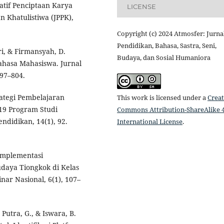
atif Penciptaan Karya
LICENSE
 Khatulistiwa (JPPK),
Copyright (c) 2024 Atmosfer: Jurna
Pendidikan, Bahasa, Sastra, Seni,
tri, & Firmansyah, D.
Budaya, dan Sosial Humaniora
Bahasa Mahasiswa. Jurnal
797–804.
trategi Pembelajaran
This work is licensed under a
Creat
19 Program Studi
Commons Attribution-ShareAlike 4
ndidikan, 14(1), 92.
International License
.
 Implementasi
daya Tiongkok di Kelas
nar Nasional, 6(1), 107–
 Putra, G., & Iswara, B.