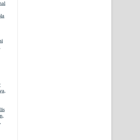
nal
la
si
,
r
ya,
is
n,
,