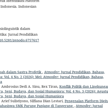
uk Identifikasi Platform
Indonesia. Indonesian
siolinguistik dalam
tika: Jurnal Pendidikan
g/10.5281/zenodo.6757617
ah dalam Sastra Profetik
,
Atmosfer: Jurnal Pendidikan, Bahasa,
: Vol. 4 No. 2 (2026): Mei: Atmosfer: Jurnal Pendidikan, Bahasa,
ra
b, Ambrosius Dedi A. Sinu, Rex Tiran,
Konflik Politik dan Lingkung
a, Seni, Budaya, dan Sosial Humaniora: Vol. 4 No. 3 (2026): Agustu
ra, Seni, Budaya, dan Sosial Humaniora
rief Sulistiyono, Silfiana Dian Lestari,
Pengenalan Platform Digit
Mahasiswa SMK Parung Panjang di Tangerang
,
Atmosfer: Jurnal