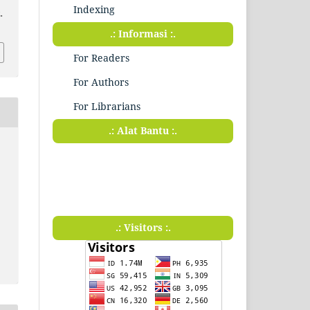
Indexing
.
.: Informasi :.
For Readers
For Authors
For Librarians
.: Alat Bantu :.
.: Visitors :.