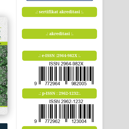
.: sertifikat akreditasi :.
.: akreditasi :.
.: e-ISSN :2964-982X :.
.: p-ISSN : 2962-1232:.