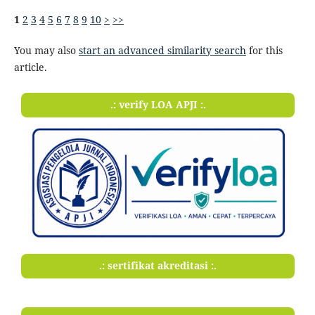
1
2
3
4
5
6
7
8
9
10
>
>>
You may also
start an advanced similarity search
for this
article.
.: verify LOA APJI :.
.: sertifikat akreditasi :.