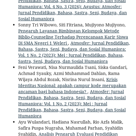
Pendidikan, Bahasa, Sastra, Seni, Budaya, dan Sosial
Humaniora: Vol. 4 No. 3 (2026): Agustus: Atmosfer:
Jurnal Pendidikan, Bahasa, Sastra, Seni, Budaya, dan
Sosial Humaniora
Sonny Tri Wibowo, Siti Fitriana, Mujiyono Mujiyono,
Pengaruh Layanan Bimbingan Kelompok Metode
Biblio-Counseling Terhadap Perencanaan Karir Siswa
Di SMA Negeri 1 Weleri
,
Atmosfer: Jurnal Pendidikan,
Bahasa, Sastra, Seni, Budaya, dan Sosial Humaniora:
Vol. 1 No. 2 (2023): Mei : Jurnal Pendidikan, Bahasa,
Sastra, Seni, Budaya, dan Sosial Humaniora
Feni Verawati, Nisa Nurmaulida Tsani, Siska Gandari,
Achmad Syauky, Azmi Muhammad Dahlan, Rama
Wijaya Abdul Rozak, Nisrina Nurul Insani,
Krisis
Identitas Nasional: apakah campur kode merupakan
ancaman bagi bahasa Indonesia?
,
Atmosfer: Jurnal
Pendidikan, Bahasa, Sastra, Seni, Budaya, dan Sosial
Humaniora: Vol. 1 No. 2 (2023): Mei : Jurnal
Pendidikan, Bahasa, Sastra, Seni, Budaya, dan Sosial
Humaniora
Ayu Wulandari, Hadiana Nasrullah, Rio Azfa Malik,
Safira Puspa Nugraha, Muhamad Parhan, Syahidin
Syahidin,
Analisis Pengaruh Evaluasi Pendidikan