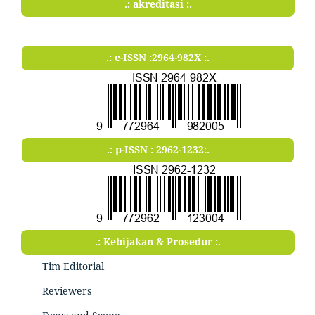
.: akreditasi :.
.: e-ISSN :2964-982X :.
.: p-ISSN : 2962-1232:.
.: Kebijakan & Prosedur :.
Tim Editorial
Reviewers