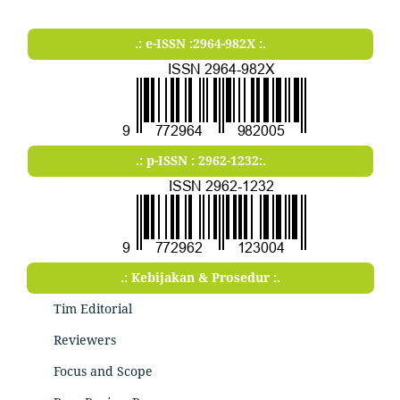
.: e-ISSN :2964-982X :.
.: p-ISSN : 2962-1232:.
.: Kebijakan & Prosedur :.
Tim Editorial
Reviewers
Focus and Scope