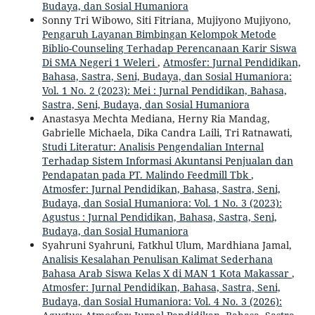
Budaya, dan Sosial Humaniora
Sonny Tri Wibowo, Siti Fitriana, Mujiyono Mujiyono,
Pengaruh Layanan Bimbingan Kelompok Metode
Biblio-Counseling Terhadap Perencanaan Karir Siswa
Di SMA Negeri 1 Weleri
,
Atmosfer: Jurnal Pendidikan,
Bahasa, Sastra, Seni, Budaya, dan Sosial Humaniora:
Vol. 1 No. 2 (2023): Mei : Jurnal Pendidikan, Bahasa,
Sastra, Seni, Budaya, dan Sosial Humaniora
Anastasya Mechta Mediana, Herny Ria Mandag,
Gabrielle Michaela, Dika Candra Laili, Tri Ratnawati,
Studi Literatur: Analisis Pengendalian Internal
Terhadap Sistem Informasi Akuntansi Penjualan dan
Pendapatan pada PT. Malindo Feedmill Tbk
,
Atmosfer: Jurnal Pendidikan, Bahasa, Sastra, Seni,
Budaya, dan Sosial Humaniora: Vol. 1 No. 3 (2023):
Agustus : Jurnal Pendidikan, Bahasa, Sastra, Seni,
Budaya, dan Sosial Humaniora
Syahruni Syahruni, Fatkhul Ulum, Mardhiana Jamal,
Analisis Kesalahan Penulisan Kalimat Sederhana
Bahasa Arab Siswa Kelas X di MAN 1 Kota Makassar
,
Atmosfer: Jurnal Pendidikan, Bahasa, Sastra, Seni,
Budaya, dan Sosial Humaniora: Vol. 4 No. 3 (2026):