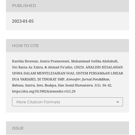
PUBLISHED
2023-01-05
HOW TO CITE
Kartika Birawan, Amira Prameswati, Muhammad Gefika Abdulrafi,
Siti Raina Az Zahra, & Ahmad Fu’adin. (2023). ANALISIS KESALAHAN
SISWA DALAM MENYELESAIKAN SOAL SISTEM PERSAMAAN LINEAR
DUA VARIABEL DI TINGKAT SMP.
Atmosfer: Jurnal Pendidikan,
Bahasa, Sastra, Seni, Budaya, Dan Sosial Humaniora
,
1
(1), 34–42.
https://doi.org/10.59024/atmosfer.v1i1.29
More Citation Formats
ISSUE