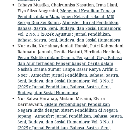
Cahaya Mustika, Chairunnisa Nasution, Irma Liani,
Elya Siksa Anggraini,
Mengenal Kesulitan Tenaga
Pendidik dalam Manajemen Kelas di sekolah MIS
Seroja Dua Sei Rotan
,
Atmosfer: Jurnal Pendidikan,
Bahasa, Sastra, Seni, Budaya, dan Sosial Humaniora:
Vol. 2 No. 3 (2024): Agustus : Jurnal Pendidikan,
Bahasa, Sastra, Seni, Budaya, dan Sosial Humaniora
Nur Azila, Nur’almaydaniati Hamid, Putri Rahmadani,
Rahmatul Jannah, Renita Hastuti, Herlinda Herlinda,
Peran Estetika dalam Drama: Pengaruh Gaya Bahasa
dan Alur terhadap Pengembangan Cerita dalam
Naskah Drama Sumur Tanpa Dasar Karya Arifin C.
Noer
,
Atmosfer: Jurnal Pendidikan, Bahasa, Sastra,
Seni, Budaya, dan Sosial Humaniora: Vol. 3 No. 2
(2025): Jurnal Pendidikan, Bahasa, Sastra, Seni,
Budaya, dan Sosial Humaniora
Nur Salwa Harahap, Mislaini Mislaini, Elvira
Darmawanti,
Sistem Perbandingan Pendidikan
Negara India dengan Sistem Pendidikan di Negara
Jepang
,
Atmosfer: Jurnal Pendidikan, Bahasa, Sastra,
Seni, Budaya, dan Sosial Humaniora: Vol. 3 No. 1
(2025): Jurnal Pendidikan, Bahasa, Sastra, Seni,