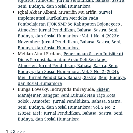
Agustus: Atmosfer: Jurnal Pendidikan, Bahasa, Sastra,
Seni, Budaya, dan Sosial Humaniora
Iqbal Akbar Albani, Mu'arifin Mu'arifin,
Survei
Implementasi Kurikulum Merdeka Pada
Pembelajaran PJOK SMP Se Kabupaten Bojonegoro
,
Atmosfer: Jurnal Pendidikan, Bahasa, Sastra, Seni,
Budaya, dan Sosial Humaniora: Vol. 1 No. 4 (2023):
November: Jurnal Pendidikan, Bahasa, Sastra, Seni,
Budaya, dan Sosial Humaniora
Mehlan Ainul Firdaus,
Penerimaan Sistem Inlislite di
Dinas Perpustakaan dan Arsip Deli Serdang
,
Atmosfer: Jurnal Pendidikan, Bahasa, Sastra, Seni,
Budaya, dan Sosial Humaniora: Vol. 2 No. 2 (2024):
Mei : Jurnal Pendidikan, Bahasa, Sastra, Seni, Budaya,
dan Sosial Humaniora
Bunga Lovesky, Indrayuda Indrayuda,
Sistem
Manajemen Sanggar Seni Lubuak Nan Tigo Kota
Solok
,
Atmosfer: Jurnal Pendidikan, Bahasa, Sastra,
Seni, Budaya, dan Sosial Humaniora: Vol. 2 No. 2
(2024): Mei : Jurnal Pendidikan, Bahasa, Sastra, Seni,
Budaya, dan Sosial Humaniora
1
2
3
>
>>