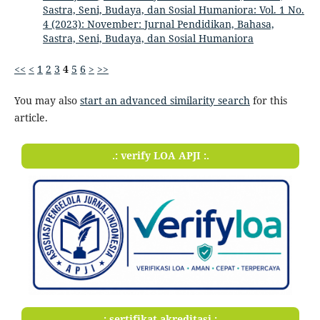
Sastra, Seni, Budaya, dan Sosial Humaniora: Vol. 1 No.
4 (2023): November: Jurnal Pendidikan, Bahasa,
Sastra, Seni, Budaya, dan Sosial Humaniora
<<
<
1
2
3
4
5
6
>
>>
You may also
start an advanced similarity search
for this
article.
.: verify LOA APJI :.
.: sertifikat akreditasi :.