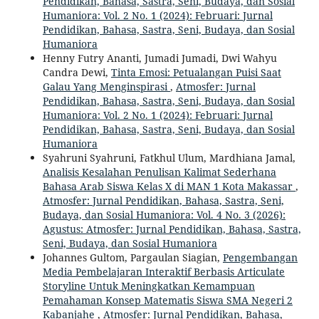
Pendidikan, Bahasa, Sastra, Seni, Budaya, dan Sosial
Humaniora: Vol. 2 No. 1 (2024): Februari: Jurnal
Pendidikan, Bahasa, Sastra, Seni, Budaya, dan Sosial
Humaniora
Henny Futry Ananti, Jumadi Jumadi, Dwi Wahyu
Candra Dewi,
Tinta Emosi: Petualangan Puisi Saat
Galau Yang Menginspirasi
,
Atmosfer: Jurnal
Pendidikan, Bahasa, Sastra, Seni, Budaya, dan Sosial
Humaniora: Vol. 2 No. 1 (2024): Februari: Jurnal
Pendidikan, Bahasa, Sastra, Seni, Budaya, dan Sosial
Humaniora
Syahruni Syahruni, Fatkhul Ulum, Mardhiana Jamal,
Analisis Kesalahan Penulisan Kalimat Sederhana
Bahasa Arab Siswa Kelas X di MAN 1 Kota Makassar
,
Atmosfer: Jurnal Pendidikan, Bahasa, Sastra, Seni,
Budaya, dan Sosial Humaniora: Vol. 4 No. 3 (2026):
Agustus: Atmosfer: Jurnal Pendidikan, Bahasa, Sastra,
Seni, Budaya, dan Sosial Humaniora
Johannes Gultom, Pargaulan Siagian,
Pengembangan
Media Pembelajaran Interaktif Berbasis Articulate
Storyline Untuk Meningkatkan Kemampuan
Pemahaman Konsep Matematis Siswa SMA Negeri 2
Kabanjahe
,
Atmosfer: Jurnal Pendidikan, Bahasa,