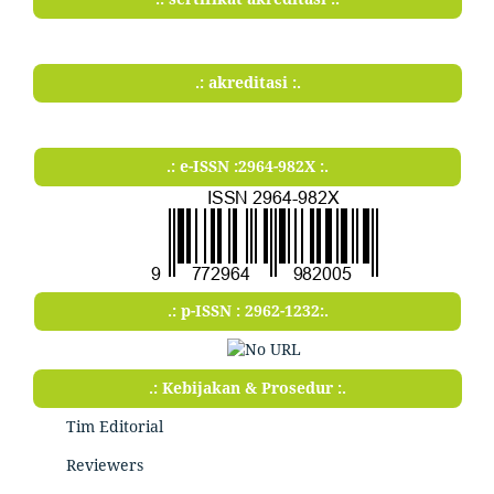
.: akreditasi :.
.: e-ISSN :2964-982X :.
.: p-ISSN : 2962-1232:.
.: Kebijakan & Prosedur :.
Tim Editorial
Reviewers