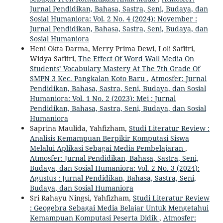
Jurnal Pendidikan, Bahasa, Sastra, Seni, Budaya, dan
Sosial Humaniora: Vol. 2 No. 4 (2024): November :
Jurnal Pendidikan, Bahasa, Sastra, Seni, Budaya, dan
Sosial Humaniora
Heni Okta Darma, Merry Prima Dewi, Loli Safitri,
Widya Safitri,
The Effect Of Word Wall Media On
Students’ Vocabulary Mastery At The 7th Grade Of
SMPN 3 Kec. Pangkalan Koto Baru
,
Atmosfer: Jurnal
Pendidikan, Bahasa, Sastra, Seni, Budaya, dan Sosial
Humaniora: Vol. 1 No. 2 (2023): Mei : Jurnal
Pendidikan, Bahasa, Sastra, Seni, Budaya, dan Sosial
Humaniora
Saprina Maulida, Yahfizham,
Studi Literatur Review :
Analisis Kemampuan Berpikir Komputasi Siswa
Melalui Aplikasi Sebagai Media Pembelajaran
,
Atmosfer: Jurnal Pendidikan, Bahasa, Sastra, Seni,
Budaya, dan Sosial Humaniora: Vol. 2 No. 3 (2024):
Agustus : Jurnal Pendidikan, Bahasa, Sastra, Seni,
Budaya, dan Sosial Humaniora
Sri Rahayu Ningsi, Yahfizham,
Studi Literatur Review
: Geogebra Sebagai Media Belajar Untuk Mengetahui
Kemampuan Komputasi Peserta Didik
,
Atmosfer: