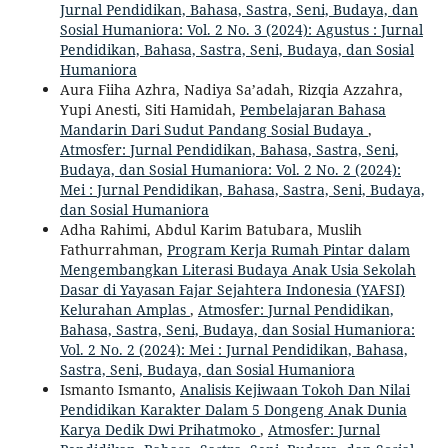
Jurnal Pendidikan, Bahasa, Sastra, Seni, Budaya, dan
Sosial Humaniora: Vol. 2 No. 3 (2024): Agustus : Jurnal
Pendidikan, Bahasa, Sastra, Seni, Budaya, dan Sosial
Humaniora
Aura Fiiha Azhra, Nadiya Sa’adah, Rizqia Azzahra,
Yupi Anesti, Siti Hamidah,
Pembelajaran Bahasa
Mandarin Dari Sudut Pandang Sosial Budaya
,
Atmosfer: Jurnal Pendidikan, Bahasa, Sastra, Seni,
Budaya, dan Sosial Humaniora: Vol. 2 No. 2 (2024):
Mei : Jurnal Pendidikan, Bahasa, Sastra, Seni, Budaya,
dan Sosial Humaniora
Adha Rahimi, Abdul Karim Batubara, Muslih
Fathurrahman,
Program Kerja Rumah Pintar dalam
Mengembangkan Literasi Budaya Anak Usia Sekolah
Dasar di Yayasan Fajar Sejahtera Indonesia (YAFSI)
Kelurahan Amplas
,
Atmosfer: Jurnal Pendidikan,
Bahasa, Sastra, Seni, Budaya, dan Sosial Humaniora:
Vol. 2 No. 2 (2024): Mei : Jurnal Pendidikan, Bahasa,
Sastra, Seni, Budaya, dan Sosial Humaniora
Ismanto Ismanto,
Analisis Kejiwaan Tokoh Dan Nilai
Pendidikan Karakter Dalam 5 Dongeng Anak Dunia
Karya Dedik Dwi Prihatmoko
,
Atmosfer: Jurnal