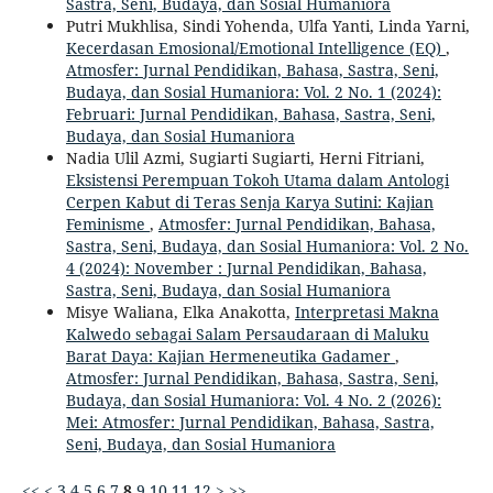
Sastra, Seni, Budaya, dan Sosial Humaniora
Putri Mukhlisa, Sindi Yohenda, Ulfa Yanti, Linda Yarni,
Kecerdasan Emosional/Emotional Intelligence (EQ)
,
Atmosfer: Jurnal Pendidikan, Bahasa, Sastra, Seni,
Budaya, dan Sosial Humaniora: Vol. 2 No. 1 (2024):
Februari: Jurnal Pendidikan, Bahasa, Sastra, Seni,
Budaya, dan Sosial Humaniora
Nadia Ulil Azmi, Sugiarti Sugiarti, Herni Fitriani,
Eksistensi Perempuan Tokoh Utama dalam Antologi
Cerpen Kabut di Teras Senja Karya Sutini: Kajian
Feminisme
,
Atmosfer: Jurnal Pendidikan, Bahasa,
Sastra, Seni, Budaya, dan Sosial Humaniora: Vol. 2 No.
4 (2024): November : Jurnal Pendidikan, Bahasa,
Sastra, Seni, Budaya, dan Sosial Humaniora
Misye Waliana, Elka Anakotta,
Interpretasi Makna
Kalwedo sebagai Salam Persaudaraan di Maluku
Barat Daya: Kajian Hermeneutika Gadamer
,
Atmosfer: Jurnal Pendidikan, Bahasa, Sastra, Seni,
Budaya, dan Sosial Humaniora: Vol. 4 No. 2 (2026):
Mei: Atmosfer: Jurnal Pendidikan, Bahasa, Sastra,
Seni, Budaya, dan Sosial Humaniora
<<
<
3
4
5
6
7
8
9
10
11
12
>
>>