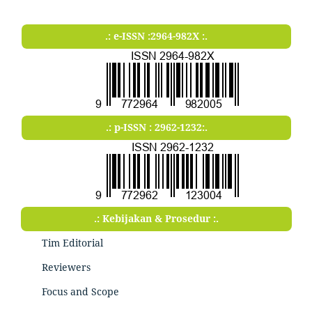
.: e-ISSN :2964-982X :.
.: p-ISSN : 2962-1232:.
.: Kebijakan & Prosedur :.
Tim Editorial
Reviewers
Focus and Scope