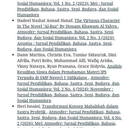
Sosial Humaniora: Vol. 1 No. 2 (2023): Mei : Jurnal
Pendidikan, Bahasa, Sastra, Seni, Budaya, dan Sosial
Humaniora
Hadeel Nashat Aswad Hanaf,
The Virtuous Character
In The Novel "Al-Ruz" By Hossam Khawam Al Yahya
,
Atmosfer: Jurnal Pendidikan, Bahasa, Sastra, Seni,
Budaya, dan Sosial Humaniora: Vol. 2 No. 3 (2024):
Agustus : Jurnal Pendidikan, Bahasa, Sastra, Seni,
Budaya, dan Sosial Humaniora
Dame Martina, Christin Eva, Tumiar Sidauruk, Dini
Afrilia, Putri Roito, Muhammad Alfi, Wafiq Ariska,
Vinny Natasya, Ryan Pramana, Grace Holyvia,
Analisis
Kesulitan Siswa dalam Pemahaman Materi IPS
Terpadu di SMP Negeri 1 Sidikalang
,
Atmosfer:
Jurnal Pendidikan, Bahasa, Sastra, Seni, Budaya, dan
Sosial Humaniora: Vol. 2 No. 4 (2024): November :
Jurnal Pendidikan, Bahasa, Sastra, Seni, Budaya, dan
Sosial Humaniora
Heri Isnaini,
Transformasi Konsep Mahabbah dalam
Sastra Profetik
,
Atmosfer: Jurnal Pendidikan, Bahasa,
Sastra, Seni, Budaya, dan Sosial Humaniora: Vol. 4 No.
2 (2026): Mei: Atmosfer: Jurnal Pendidikan, Bahasa,