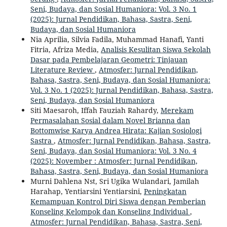
Seni, Budaya, dan Sosial Humaniora: Vol. 3 No. 1
(2025): Jurnal Pendidikan, Bahasa, Sastra, Seni,
Budaya, dan Sosial Humaniora
Nia Aprilia, Silvia Fadila, Muhammad Hanafi, Yanti
Fitria, Afriza Media,
Analisis Kesulitan Siswa Sekolah
Dasar pada Pembelajaran Geometri: Tinjauan
Literature Review
,
Atmosfer: Jurnal Pendidikan,
Bahasa, Sastra, Seni, Budaya, dan Sosial Humaniora:
Vol. 3 No. 1 (2025): Jurnal Pendidikan, Bahasa, Sastra,
Seni, Budaya, dan Sosial Humaniora
Siti Maesaroh, Iffah Fauziah Rahardy,
Merekam
Permasalahan Sosial dalam Novel Brianna dan
Bottomwise Karya Andrea Hirata: Kajian Sosiologi
Sastra
,
Atmosfer: Jurnal Pendidikan, Bahasa, Sastra,
Seni, Budaya, dan Sosial Humaniora: Vol. 3 No. 4
(2025): November : Atmosfer: Jurnal Pendidikan,
Bahasa, Sastra, Seni, Budaya, dan Sosial Humaniora
Murni Dahlena Nst, Sri Ugika Wulandari, Jamilah
Harahap, Yentiarsini Yentiarsini,
Peningkatan
Kemampuan Kontrol Diri Siswa dengan Pemberian
Konseling Kelompok dan Konseling Individual
,
Atmosfer: Jurnal Pendidikan, Bahasa, Sastra, Seni,