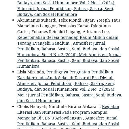
Budaya, dan Sosial Humaniora: Vol. 2 No. 1 (2024):
Februari: Jurnal Pendidikan, Bahasa, Sastra, Seni,
Budaya, dan Sosial Humaniora
Akrimianus Suhardi, Felix Riondi Sugar, Yoseph Taus,
Marselinus Langgor, Protasius Karsa, Falentinus
Carles, Yohanes Reinaldi Lagang, Adrianus Loe,
Keberpihakan Gereja terhadap Kaum Miskin dalam
Terang Evangelii Gaudium
,
Atmosfer: Jurnal
Pendidikan, Bahasa, Sastra, Seni, Budaya, dan Sosial
Humaniora: Vol. 4 No. 2 (2026): Mei: Atmosfer: Jurnal
Pendidikan, Bahasa, Sastra, Seni, Budaya, dan Sosial
Humaniora
Lisia Miranda,
Pentingnya Penguatan Pendidikan
Karakter pada Anak Sekolah Dasar di Era Digital
,
Atmosfer: Jurnal Pendidikan, Bahasa, Sastra, Seni,
Budaya, dan Sosial Humaniora: Vol. 2 No. 2 (2024):
Mei : Jurnal Pendidikan, Bahasa, Sastra, Seni, Budaya,
dan Sosial Humaniora
Cholis Hidayati, Nandhita Kirana Atikasari,
Kegiatan
Literasi Dan Numerasi Pada Program Kampus
Mengajar Di SDN 3 Arjowilangun
,
Atmosfer: Jurnal
Pendidikan, Bahasa, Sastra, Seni, Budaya, dan Sosial