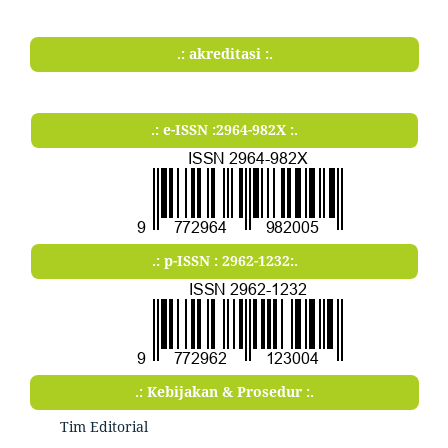
.: akreditasi :.
.: e-ISSN :2964-982X :.
.: p-ISSN : 2962-1232:.
.: Kebijakan & Prosedur :.
Tim Editorial