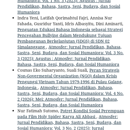
Humaniora: Vol. 1 No. 3 (2023): Agustus : Jurnal
Pendidikan, Bahasa, Sastra, Seni, Budaya, dan Sosial
Humaniora
Indra Yeni, Latifah Qorimahtul Fajri, Annisa Nur
Fahada, Gusridur Yanti, Idris Albasyitu, Dini Aminarti,
Penguatan Edukasi Bahasa Indonesia sebagai Strategi
Pencegahan Bullying dalam Mendukung Tujuan
Pembangunan Berkelanjutan (SDGS) di SDN 02
Simalanggang
,
Atmosfer: Jurnal Pendidikan, Bahasa,
Sastra, Seni, Budaya, dan Sosial Humaniora: Vol. 3 No.
3 (2025): Agustus : Atmosfer: Jurnal Pendidikan,
Bahasa, Sastra, Seni, Budaya, dan Sosial Humaniora
Cosmas Eko Suharyanto, Suali Suali,
Peran Strategis
Non-Govermental Organization (NGO) dalam Krisis
Pengungsi Vietnam Tahun 1979-1996 di Pulau Galang,
Indonesia
,
Atmosfer: Jurnal Pendidikan, Bahasa,
Sastra, Seni, Budaya, dan Sosial Humaniora: Vol. 4 No.
2 (2026): Mei: Atmosfer: Jurnal Pendidikan, Bahasa,
Sastra, Seni, Budaya, dan Sosial Humaniora
Nur Fatimah Sutomo,
Potret Kondisi Sosial Perempuan
pada Film Holy Spider Karya Ali Abbasi
,
Atmosfer:
Jurnal Pendidikan, Bahasa, Sastra, Seni, Budaya, dan
Sosial Humaniora: Vol. 3 No. 2 (2025): Jurnal