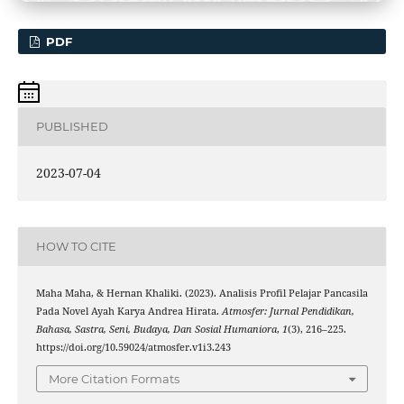
PDF
PUBLISHED
2023-07-04
HOW TO CITE
Maha Maha, & Hernan Khaliki. (2023). Analisis Profil Pelajar Pancasila
Pada Novel Ayah Karya Andrea Hirata.
Atmosfer: Jurnal Pendidikan,
Bahasa, Sastra, Seni, Budaya, Dan Sosial Humaniora
,
1
(3), 216–225.
https://doi.org/10.59024/atmosfer.v1i3.243
More Citation Formats