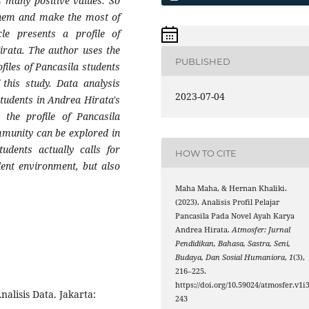
s many positive values. So
 them and make the most of
cle presents a profile of
irata. The author uses the
PUBLISHED
files of Pancasila students
 this study. Data analysis
2023-07-04
Students in Andrea Hirata's
 the profile of Pancasila
mmunity can be explored in
tudents actually calls for
HOW TO CITE
dent environment, but also
Maha Maha, & Hernan Khaliki.
(2023). Analisis Profil Pelajar
Pancasila Pada Novel Ayah Karya
Andrea Hirata.
Atmosfer: Jurnal
Pendidikan, Bahasa, Sastra, Seni,
Budaya, Dan Sosial Humaniora
,
1
(3),
216–225.
https://doi.org/10.59024/atmosfer.v1i3
nalisis Data. Jakarta:
243