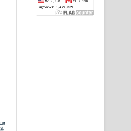
ing
ni,