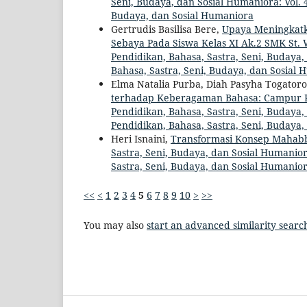
Seni, Budaya, dan Sosial Humaniora: Vol. 4
Budaya, dan Sosial Humaniora
Gertrudis Basilisa Bere,
Upaya Meningkatka
Sebaya Pada Siswa Kelas XI Ak.2 SMK St.
Pendidikan, Bahasa, Sastra, Seni, Budaya, 
Bahasa, Sastra, Seni, Budaya, dan Sosial
Elma Natalia Purba, Diah Pasyha Togatoro
terhadap Keberagaman Bahasa: Campur 
Pendidikan, Bahasa, Sastra, Seni, Budaya,
Pendidikan, Bahasa, Sastra, Seni, Budaya
Heri Isnaini,
Transformasi Konsep Mahabb
Sastra, Seni, Budaya, dan Sosial Humaniora
Sastra, Seni, Budaya, dan Sosial Humanio
<<
<
1
2
3
4
5
6
7
8
9
10
>
>>
You may also
start an advanced similarity searc