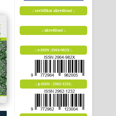
.: sertifikat akreditasi :.
.: akreditasi :.
.: e-ISSN :2964-982X :.
.: p-ISSN : 2962-1232:.