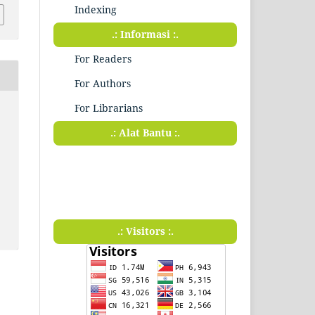
Indexing
.: Informasi :.
For Readers
For Authors
For Librarians
.: Alat Bantu :.
.: Visitors :.