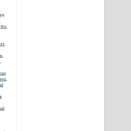
aya
i
 No.
ri:
n,
,
tan
eni,
al
k
nal