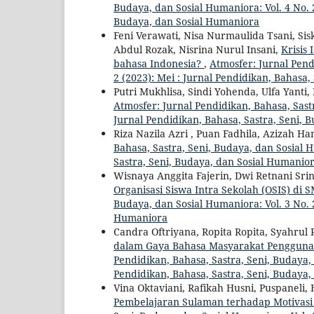
Budaya, dan Sosial Humaniora: Vol. 4 No. 2
Budaya, dan Sosial Humaniora
Feni Verawati, Nisa Nurmaulida Tsani, 
Abdul Rozak, Nisrina Nurul Insani,
Krisis
bahasa Indonesia?
,
Atmosfer: Jurnal Pend
2 (2023): Mei : Jurnal Pendidikan, Bahasa
Putri Mukhlisa, Sindi Yohenda, Ulfa Yanti,
Atmosfer: Jurnal Pendidikan, Bahasa, Sastr
Jurnal Pendidikan, Bahasa, Sastra, Seni, 
Riza Nazila Azri , Puan Fadhila, Azizah H
Bahasa, Sastra, Seni, Budaya, dan Sosial H
Sastra, Seni, Budaya, dan Sosial Humanio
Wisnaya Anggita Fajerin, Dwi Retnani Srin
Organisasi Siswa Intra Sekolah (OSIS) di 
Budaya, dan Sosial Humaniora: Vol. 3 No. 2
Humaniora
Candra Oftriyana, Ropita Ropita, Syahrul
dalam Gaya Bahasa Masyarakat Pengguna 
Pendidikan, Bahasa, Sastra, Seni, Budaya, 
Pendidikan, Bahasa, Sastra, Seni, Budaya
Vina Oktaviani, Rafikah Husni, Puspaneli, 
Pembelajaran Sulaman terhadap Motivasi