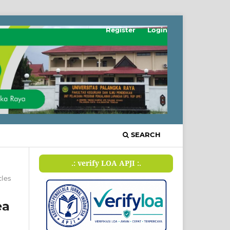
Register
Login
SEARCH
.: verify LOA APJI :.
cles
ea