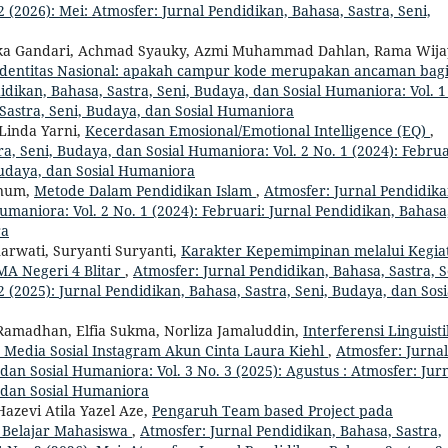
 (2026): Mei: Atmosfer: Jurnal Pendidikan, Bahasa, Sastra, Seni,
Siska Gandari, Achmad Syauky, Azmi Muhammad Dahlan, Rama Wij
 Identitas Nasional: apakah campur kode merupakan ancaman bag
idikan, Bahasa, Sastra, Seni, Budaya, dan Sosial Humaniora: Vol. 1
, Sastra, Seni, Budaya, dan Sosial Humaniora
 Linda Yarni,
Kecerdasan Emosional/Emotional Intelligence (EQ)
,
a, Seni, Budaya, dan Sosial Humaniora: Vol. 2 No. 1 (2024): Februa
Budaya, dan Sosial Humaniora
anum,
Metode Dalam Pendidikan Islam
,
Atmosfer: Jurnal Pendidika
umaniora: Vol. 2 No. 1 (2024): Februari: Jurnal Pendidikan, Bahasa
ra
arwati, Suryanti Suryanti,
Karakter Kepemimpinan melalui Kegia
SMA Negeri 4 Blitar
,
Atmosfer: Jurnal Pendidikan, Bahasa, Sastra, S
 (2025): Jurnal Pendidikan, Bahasa, Sastra, Seni, Budaya, dan Sosi
 Ramadhan, Elfia Sukma, Norliza Jamaluddin,
Interferensi Linguisti
Media Sosial Instagram Akun Cinta Laura Kiehl
,
Atmosfer: Jurnal
dan Sosial Humaniora: Vol. 3 No. 3 (2025): Agustus : Atmosfer: Jur
, dan Sosial Humaniora
Hazevi Atila Yazel Aze,
Pengaruh Team based Project pada
 Belajar Mahasiswa
,
Atmosfer: Jurnal Pendidikan, Bahasa, Sastra,