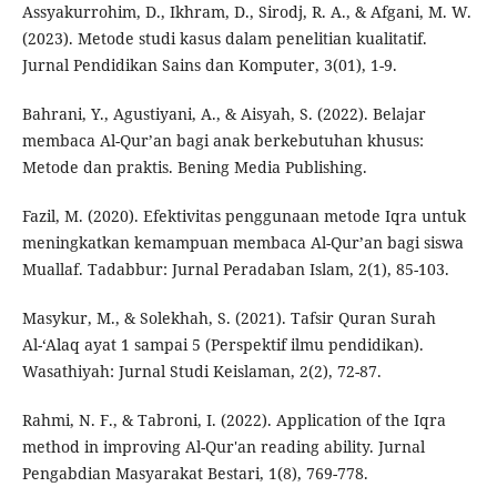
Assyakurrohim, D., Ikhram, D., Sirodj, R. A., & Afgani, M. W.
(2023). Metode studi kasus dalam penelitian kualitatif.
Jurnal Pendidikan Sains dan Komputer, 3(01), 1-9.
Bahrani, Y., Agustiyani, A., & Aisyah, S. (2022). Belajar
membaca Al-Qur’an bagi anak berkebutuhan khusus:
Metode dan praktis. Bening Media Publishing.
Fazil, M. (2020). Efektivitas penggunaan metode Iqra untuk
meningkatkan kemampuan membaca Al-Qur’an bagi siswa
Muallaf. Tadabbur: Jurnal Peradaban Islam, 2(1), 85-103.
Masykur, M., & Solekhah, S. (2021). Tafsir Quran Surah
Al-‘Alaq ayat 1 sampai 5 (Perspektif ilmu pendidikan).
Wasathiyah: Jurnal Studi Keislaman, 2(2), 72-87.
Rahmi, N. F., & Tabroni, I. (2022). Application of the Iqra
method in improving Al-Qur'an reading ability. Jurnal
Pengabdian Masyarakat Bestari, 1(8), 769-778.