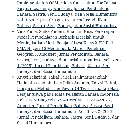
Implementation Of Merdeka Curriculum For Formal
English Learning
,
Atmosfer: Jurnal Pendidikan,
Bahasa, Sastra, Seni, Budaya, dan Sosial Humaniora:
Vol. 1 No. 3 (2023): Agustus : Jurnal Pendidikan,
Bahasa, Sastra, Seni, Budaya, dan Sosial Humaniora
Vina Aulia, Shika Andari, Khairun Nisa,
Penerapan
Model Pembelajaran Berbasis Masalah untuk
Meningkatkan Hasil Belajar Siswa Kelas X IPS E di
SMA Negeri 10 Medan pada Materi Penelitian
Geografi
,
Atmosfer: Jurnal Pendidikan, Bahasa,
Sastra, Seni, Budaya, dan Sosial Humaniora: Vol. 3 No.
1 (2025): Jurnal Pendidikan, Bahasa, Sastra, Seni,
Budaya, dan Sosial Humaniora
Anggi Fajariani, Faisal Faisal, Halimatussakdiah
Halimatussakdiah, Lala Jelita Ananda, Edizal Hatmi,
Pengaruh Metode The Power Of Two Terhadap Hasil
Belajar Siswa pada Mata Pelajaran Bahasa Indonesia
Kelas IV SD Negeri 067240 Medan T.P 2024/2025
,
Atmosfer: Jurnal Pendidikan, Bahasa, Sastra, Seni,
Budaya, dan Sosial Humaniora: Vol. 3 No. 2 (2025):
Jurnal Pendidikan, Bahasa, Sastra, Seni, Budaya, dan
Sosial Humaniora