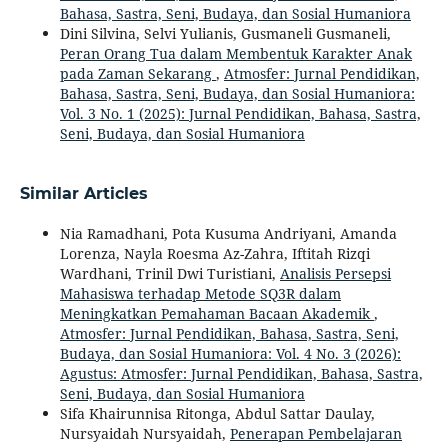
Bahasa, Sastra, Seni, Budaya, dan Sosial Humaniora
Dini Silvina, Selvi Yulianis, Gusmaneli Gusmaneli,
Peran Orang Tua dalam Membentuk Karakter Anak
pada Zaman Sekarang
,
Atmosfer: Jurnal Pendidikan,
Bahasa, Sastra, Seni, Budaya, dan Sosial Humaniora:
Vol. 3 No. 1 (2025): Jurnal Pendidikan, Bahasa, Sastra,
Seni, Budaya, dan Sosial Humaniora
Similar Articles
Nia Ramadhani, Pota Kusuma Andriyani, Amanda
Lorenza, Nayla Roesma Az-Zahra, Iftitah Rizqi
Wardhani, Trinil Dwi Turistiani,
Analisis Persepsi
Mahasiswa terhadap Metode SQ3R dalam
Meningkatkan Pemahaman Bacaan Akademik
,
Atmosfer: Jurnal Pendidikan, Bahasa, Sastra, Seni,
Budaya, dan Sosial Humaniora: Vol. 4 No. 3 (2026):
Agustus: Atmosfer: Jurnal Pendidikan, Bahasa, Sastra,
Seni, Budaya, dan Sosial Humaniora
Sifa Khairunnisa Ritonga, Abdul Sattar Daulay,
Nursyaidah Nursyaidah,
Penerapan Pembelajaran