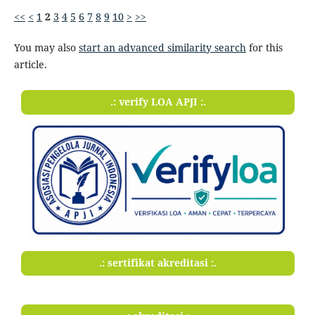
<<
<
1
2
3
4
5
6
7
8
9
10
>
>>
You may also
start an advanced similarity search
for this
article.
.: verify LOA APJI :.
.: sertifikat akreditasi :.