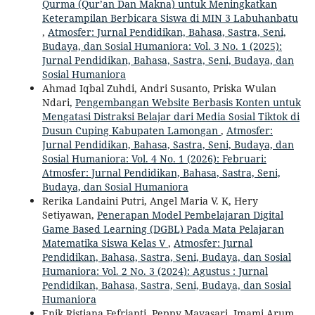
Qurma (Qur’an Dan Makna) untuk Meningkatkan
Keterampilan Berbicara Siswa di MIN 3 Labuhanbatu
,
Atmosfer: Jurnal Pendidikan, Bahasa, Sastra, Seni,
Budaya, dan Sosial Humaniora: Vol. 3 No. 1 (2025):
Jurnal Pendidikan, Bahasa, Sastra, Seni, Budaya, dan
Sosial Humaniora
Ahmad Iqbal Zuhdi, Andri Susanto, Priska Wulan
Ndari,
Pengembangan Website Berbasis Konten untuk
Mengatasi Distraksi Belajar dari Media Sosial Tiktok di
Dusun Cuping Kabupaten Lamongan
,
Atmosfer:
Jurnal Pendidikan, Bahasa, Sastra, Seni, Budaya, dan
Sosial Humaniora: Vol. 4 No. 1 (2026): Februari:
Atmosfer: Jurnal Pendidikan, Bahasa, Sastra, Seni,
Budaya, dan Sosial Humaniora
Rerika Landaini Putri, Angel Maria V. K, Hery
Setiyawan,
Penerapan Model Pembelajaran Digital
Game Based Learning (DGBL) Pada Mata Pelajaran
Matematika Siswa Kelas V
,
Atmosfer: Jurnal
Pendidikan, Bahasa, Sastra, Seni, Budaya, dan Sosial
Humaniora: Vol. 2 No. 3 (2024): Agustus : Jurnal
Pendidikan, Bahasa, Sastra, Seni, Budaya, dan Sosial
Humaniora
Enik Ristiana Fefrianti, Peppy Mayasari, Imami Arum