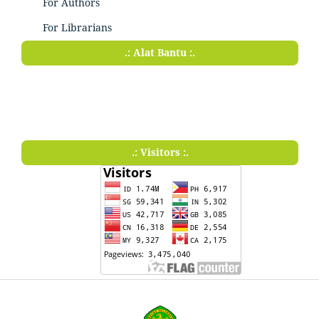
For Authors
For Librarians
.: Alat Bantu :.
.: Visitors :.