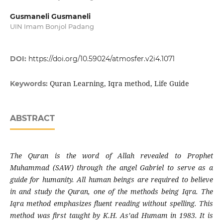
Gusmaneli Gusmaneli
UIN Imam Bonjol Padang
DOI:
https://doi.org/10.59024/atmosfer.v2i4.1071
Quran Learning, Iqra method, Life Guide
Keywords:
ABSTRACT
The Quran is the word of Allah revealed to Prophet
Muhammad (SAW) through the angel Gabriel to serve as a
guide for humanity. All human beings are required to believe
in and study the Quran, one of the methods being Iqra. The
Iqra method emphasizes fluent reading without spelling. This
method was first taught by K.H. As’ad Humam in 1983. It is