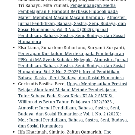
Tri Rahayu, Mita Yuniati,
Pengembangan Media
Pembelajaran E-Handout Berbasis Flipbook pada
Materi Membuat Macam-Macam Kampuh
,
Atmosfer:
Jurnal Pendidikan, Bahasa, Sastra, Seni, Budaya, dan
Sosial Humaniora: Vol. 3 No. 2 (2025): Jurnal
Pendidikan, Bahasa, Sastra, Seni, Budaya, dan Sosial
Humaniora
Elsa Liana, Suhartono Suhartono, Suryanti Suryanti,
Penerapan Kurikulum Merdeka pada Pembelajaran
PPKn di MA Syekh Subakir Nglegok
,
Atmosfer: Jurnal
Pendidikan, Bahasa, Sastra, Seni, Budaya, dan Sosial
Humaniora: Vol. 3 No. 2 (2025): Jurnal Pendidikan,
Bahasa, Sastra, Seni, Budaya, dan Sosial Humaniora
Gertrudis Basilisa Bere,
Upaya Meningkatkan Prestasi
Belajar Akuntansi Melalui Metode Pembelajaran
Tutor Sebaya Pada Siswa Kelas XI Ak.2 SMK St.
Willibrodus Betun Tahun Pelajaran 2022/2023
,
Atmosfer: Jurnal Pendidikan, Bahasa, Sastra, Seni,
Budaya, dan Sosial Humaniora: Vol. 1 No. 2 (2023):
Mei : Jurnal Pendidikan, Bahasa, Sastra, Seni, Budaya,
dan Sosial Humaniora
Iffa Kharimah, Siminto, Zaitun Qamariah,
The