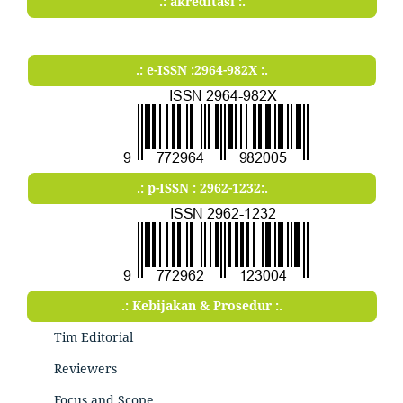
.: akreditasi :.
.: e-ISSN :2964-982X :.
.: p-ISSN : 2962-1232:.
.: Kebijakan & Prosedur :.
Tim Editorial
Reviewers
Focus and Scope