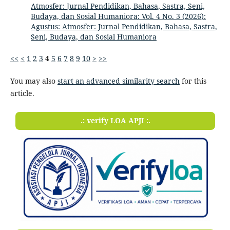
Atmosfer: Jurnal Pendidikan, Bahasa, Sastra, Seni,
Budaya, dan Sosial Humaniora: Vol. 4 No. 3 (2026):
Agustus: Atmosfer: Jurnal Pendidikan, Bahasa, Sastra,
Seni, Budaya, dan Sosial Humaniora
<<
<
1
2
3
4
5
6
7
8
9
10
>
>>
You may also
start an advanced similarity search
for this
article.
.: verify LOA APJI :.