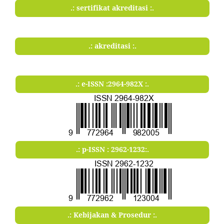
.: sertifikat akreditasi :.
.: akreditasi :.
.: e-ISSN :2964-982X :.
.: p-ISSN : 2962-1232:.
.: Kebijakan & Prosedur :.