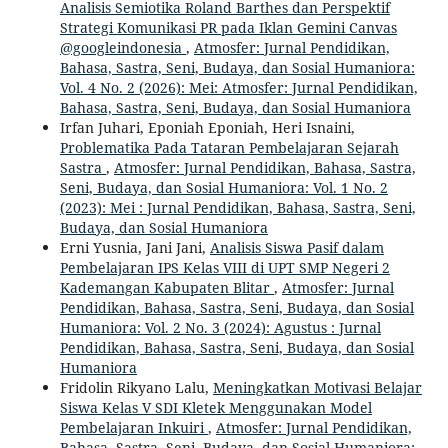
Analisis Semiotika Roland Barthes dan Perspektif
Strategi Komunikasi PR pada Iklan Gemini Canvas
@googleindonesia
,
Atmosfer: Jurnal Pendidikan,
Bahasa, Sastra, Seni, Budaya, dan Sosial Humaniora:
Vol. 4 No. 2 (2026): Mei: Atmosfer: Jurnal Pendidikan,
Bahasa, Sastra, Seni, Budaya, dan Sosial Humaniora
Irfan Juhari, Eponiah Eponiah, Heri Isnaini,
Problematika Pada Tataran Pembelajaran Sejarah
Sastra
,
Atmosfer: Jurnal Pendidikan, Bahasa, Sastra,
Seni, Budaya, dan Sosial Humaniora: Vol. 1 No. 2
(2023): Mei : Jurnal Pendidikan, Bahasa, Sastra, Seni,
Budaya, dan Sosial Humaniora
Erni Yusnia, Jani Jani,
Analisis Siswa Pasif dalam
Pembelajaran IPS Kelas VIII di UPT SMP Negeri 2
Kademangan Kabupaten Blitar
,
Atmosfer: Jurnal
Pendidikan, Bahasa, Sastra, Seni, Budaya, dan Sosial
Humaniora: Vol. 2 No. 3 (2024): Agustus : Jurnal
Pendidikan, Bahasa, Sastra, Seni, Budaya, dan Sosial
Humaniora
Fridolin Rikyano Lalu,
Meningkatkan Motivasi Belajar
Siswa Kelas V SDI Kletek Menggunakan Model
Pembelajaran Inkuiri
,
Atmosfer: Jurnal Pendidikan,
Bahasa, Sastra, Seni, Budaya, dan Sosial Humaniora: