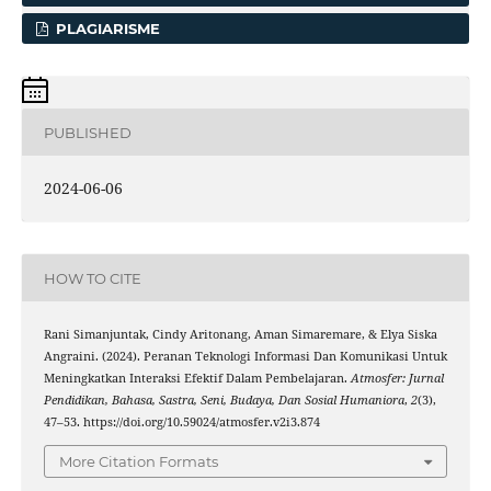
PLAGIARISME
PUBLISHED
2024-06-06
HOW TO CITE
Rani Simanjuntak, Cindy Aritonang, Aman Simaremare, & Elya Siska
Angraini. (2024). Peranan Teknologi Informasi Dan Komunikasi Untuk
Meningkatkan Interaksi Efektif Dalam Pembelajaran.
Atmosfer: Jurnal
Pendidikan, Bahasa, Sastra, Seni, Budaya, Dan Sosial Humaniora
,
2
(3),
47–53. https://doi.org/10.59024/atmosfer.v2i3.874
More Citation Formats