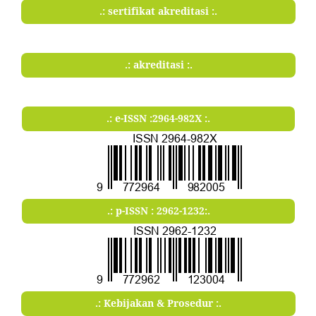
.: sertifikat akreditasi :.
.: akreditasi :.
.: e-ISSN :2964-982X :.
.: p-ISSN : 2962-1232:.
.: Kebijakan & Prosedur :.