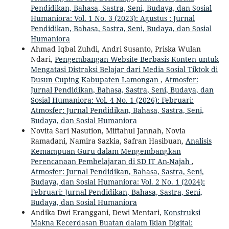
Pendidikan, Bahasa, Sastra, Seni, Budaya, dan Sosial
Humaniora: Vol. 1 No. 3 (2023): Agustus : Jurnal
Pendidikan, Bahasa, Sastra, Seni, Budaya, dan Sosial
Humaniora
Ahmad Iqbal Zuhdi, Andri Susanto, Priska Wulan
Ndari,
Pengembangan Website Berbasis Konten untuk
Mengatasi Distraksi Belajar dari Media Sosial Tiktok di
Dusun Cuping Kabupaten Lamongan
,
Atmosfer:
Jurnal Pendidikan, Bahasa, Sastra, Seni, Budaya, dan
Sosial Humaniora: Vol. 4 No. 1 (2026): Februari:
Atmosfer: Jurnal Pendidikan, Bahasa, Sastra, Seni,
Budaya, dan Sosial Humaniora
Novita Sari Nasution, Miftahul Jannah, Novia
Ramadani, Namira Sazkia, Safran Hasibuan,
Analisis
Kemampuan Guru dalam Mengembangkan
Perencanaan Pembelajaran di SD IT An-Najah
,
Atmosfer: Jurnal Pendidikan, Bahasa, Sastra, Seni,
Budaya, dan Sosial Humaniora: Vol. 2 No. 1 (2024):
Februari: Jurnal Pendidikan, Bahasa, Sastra, Seni,
Budaya, dan Sosial Humaniora
Andika Dwi Eranggani, Dewi Mentari,
Konstruksi
Makna Kecerdasan Buatan dalam Iklan Digital: