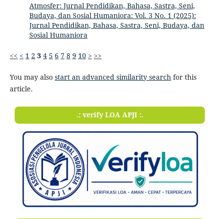
Atmosfer: Jurnal Pendidikan, Bahasa, Sastra, Seni,
Budaya, dan Sosial Humaniora: Vol. 3 No. 1 (2025):
Jurnal Pendidikan, Bahasa, Sastra, Seni, Budaya, dan
Sosial Humaniora
<<
<
1
2
3
4
5
6
7
8
9
10
>
>>
You may also
start an advanced similarity search
for this
article.
.: verify LOA APJI :.