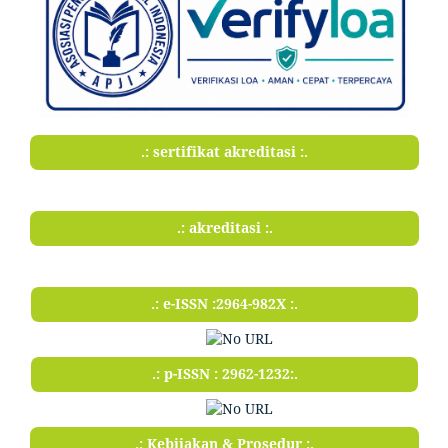
.: sertifikat akreditasi :.
.: akreditasi :.
.: e-ISSN :2964-982X :.
.: p-ISSN : 2962-1232:.
.: Kebijakan & Prosedur :.