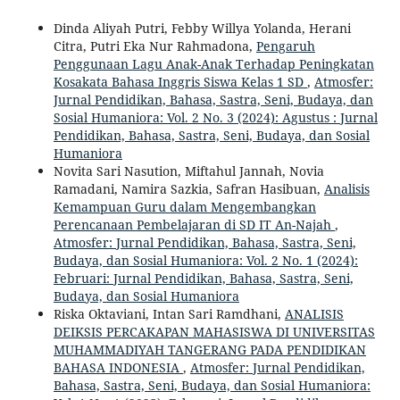
Dinda Aliyah Putri, Febby Willya Yolanda, Herani
Citra, Putri Eka Nur Rahmadona,
Pengaruh
Penggunaan Lagu Anak-Anak Terhadap Peningkatan
Kosakata Bahasa Inggris Siswa Kelas 1 SD
,
Atmosfer:
Jurnal Pendidikan, Bahasa, Sastra, Seni, Budaya, dan
Sosial Humaniora: Vol. 2 No. 3 (2024): Agustus : Jurnal
Pendidikan, Bahasa, Sastra, Seni, Budaya, dan Sosial
Humaniora
Novita Sari Nasution, Miftahul Jannah, Novia
Ramadani, Namira Sazkia, Safran Hasibuan,
Analisis
Kemampuan Guru dalam Mengembangkan
Perencanaan Pembelajaran di SD IT An-Najah
,
Atmosfer: Jurnal Pendidikan, Bahasa, Sastra, Seni,
Budaya, dan Sosial Humaniora: Vol. 2 No. 1 (2024):
Februari: Jurnal Pendidikan, Bahasa, Sastra, Seni,
Budaya, dan Sosial Humaniora
Riska Oktaviani, Intan Sari Ramdhani,
ANALISIS
DEIKSIS PERCAKAPAN MAHASISWA DI UNIVERSITAS
MUHAMMADIYAH TANGERANG PADA PENDIDIKAN
BAHASA INDONESIA
,
Atmosfer: Jurnal Pendidikan,
Bahasa, Sastra, Seni, Budaya, dan Sosial Humaniora: