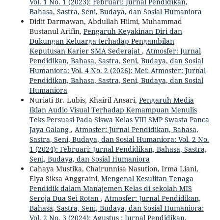
Vol. 1 No. 1 (2023): Februari: Jurnal Pendidikan,
Bahasa, Sastra, Seni, Budaya, dan Sosial Humaniora
Didit Darmawan, Abdullah Hilmi, Muhammad
Bustanul Arifin,
Pengaruh Keyakinan Diri dan
Dukungan Keluarga terhadap Pengambilan
Keputusan Karier SMA Sederajat
,
Atmosfer: Jurnal
Pendidikan, Bahasa, Sastra, Seni, Budaya, dan Sosial
Humaniora: Vol. 4 No. 2 (2026): Mei: Atmosfer: Jurnal
Pendidikan, Bahasa, Sastra, Seni, Budaya, dan Sosial
Humaniora
Nuriati Br. Lubis, Khairil Ansari,
Pengaruh Media
Iklan Audio Visual Terhadap Kemampuan Menulis
Teks Persuasi Pada Siswa Kelas VIII SMP Swasta Panca
Jaya Galang
,
Atmosfer: Jurnal Pendidikan, Bahasa,
Sastra, Seni, Budaya, dan Sosial Humaniora: Vol. 2 No.
1 (2024): Februari: Jurnal Pendidikan, Bahasa, Sastra,
Seni, Budaya, dan Sosial Humaniora
Cahaya Mustika, Chairunnisa Nasution, Irma Liani,
Elya Siksa Anggraini,
Mengenal Kesulitan Tenaga
Pendidik dalam Manajemen Kelas di sekolah MIS
Seroja Dua Sei Rotan
,
Atmosfer: Jurnal Pendidikan,
Bahasa, Sastra, Seni, Budaya, dan Sosial Humaniora:
Vol. 2 No. 3 (2024): Agustus : Jurnal Pendidikan,