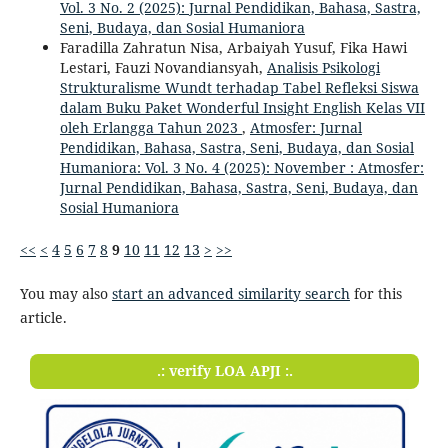
Vol. 3 No. 2 (2025): Jurnal Pendidikan, Bahasa, Sastra,
Seni, Budaya, dan Sosial Humaniora
Faradilla Zahratun Nisa, Arbaiyah Yusuf, Fika Hawi
Lestari, Fauzi Novandiansyah,
Analisis Psikologi
Strukturalisme Wundt terhadap Tabel Refleksi Siswa
dalam Buku Paket Wonderful Insight English Kelas VII
oleh Erlangga Tahun 2023
,
Atmosfer: Jurnal
Pendidikan, Bahasa, Sastra, Seni, Budaya, dan Sosial
Humaniora: Vol. 3 No. 4 (2025): November : Atmosfer:
Jurnal Pendidikan, Bahasa, Sastra, Seni, Budaya, dan
Sosial Humaniora
<<
<
4
5
6
7
8
9
10
11
12
13
>
>>
You may also
start an advanced similarity search
for this
article.
.: verify LOA APJI :.