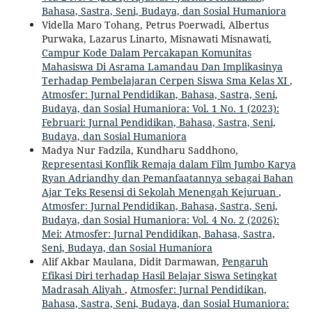
Bahasa, Sastra, Seni, Budaya, dan Sosial Humaniora
Vidella Maro Tohang, Petrus Poerwadi, Albertus
Purwaka, Lazarus Linarto, Misnawati Misnawati,
Campur Kode Dalam Percakapan Komunitas
Mahasiswa Di Asrama Lamandau Dan Implikasinya
Terhadap Pembelajaran Cerpen Siswa Sma Kelas XI
,
Atmosfer: Jurnal Pendidikan, Bahasa, Sastra, Seni,
Budaya, dan Sosial Humaniora: Vol. 1 No. 1 (2023):
Februari: Jurnal Pendidikan, Bahasa, Sastra, Seni,
Budaya, dan Sosial Humaniora
Madya Nur Fadzila, Kundharu Saddhono,
Representasi Konflik Remaja dalam Film Jumbo Karya
Ryan Adriandhy dan Pemanfaatannya sebagai Bahan
Ajar Teks Resensi di Sekolah Menengah Kejuruan
,
Atmosfer: Jurnal Pendidikan, Bahasa, Sastra, Seni,
Budaya, dan Sosial Humaniora: Vol. 4 No. 2 (2026):
Mei: Atmosfer: Jurnal Pendidikan, Bahasa, Sastra,
Seni, Budaya, dan Sosial Humaniora
Alif Akbar Maulana, Didit Darmawan,
Pengaruh
Efikasi Diri terhadap Hasil Belajar Siswa Setingkat
Madrasah Aliyah
,
Atmosfer: Jurnal Pendidikan,
Bahasa, Sastra, Seni, Budaya, dan Sosial Humaniora: