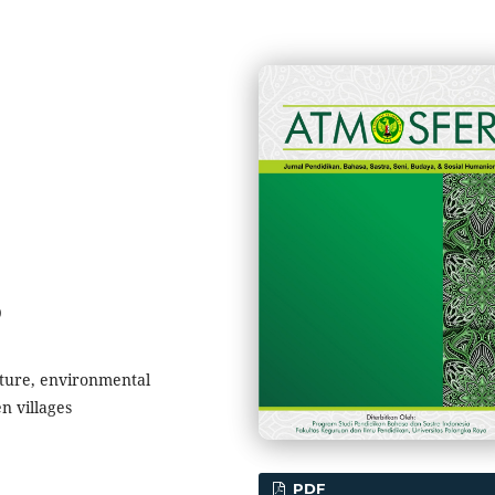
9
ture, environmental
n villages
PDF