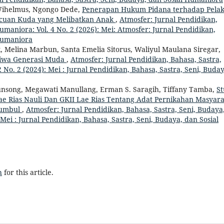
Wihelmus, Ngongo Dede,
Penerapan Hukum Pidana terhadap Pela
acuan Kuda yang Melibatkan Anak
,
Atmosfer: Jurnal Pendidikan,
umaniora: Vol. 4 No. 2 (2026): Mei: Atmosfer: Jurnal Pendidikan,
 Humaniora
, Melina Marbun, Santa Emelia Sitorus, Waliyul Maulana Siregar,
 Jiwa Generasi Muda
,
Atmosfer: Jurnal Pendidikan, Bahasa, Sastra,
 No. 2 (2024): Mei : Jurnal Pendidikan, Bahasa, Sastra, Seni, Buday
ngunsong, Megawati Manullang, Erman S. Saragih, Tiffany Tamba,
St
 Rias Nauli Dan GKII Lae Rias Tentang Adat Pernikahan Masyara
Sumbul
,
Atmosfer: Jurnal Pendidikan, Bahasa, Sastra, Seni, Budaya
 Mei : Jurnal Pendidikan, Bahasa, Sastra, Seni, Budaya, dan Sosial
h
for this article.