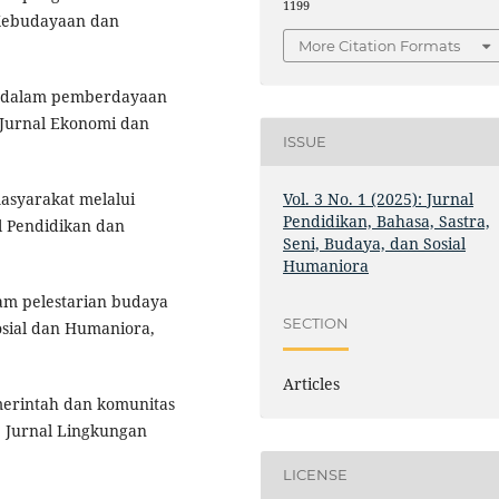
1199
 Kebudayaan dan
More Citation Formats
ata dalam pemberdayaan
 Jurnal Ekonomi dan
ISSUE
Vol. 3 No. 1 (2025): Jurnal
masyarakat melalui
Pendidikan, Bahasa, Sastra,
l Pendidikan dan
Seni, Budaya, dan Sosial
Humaniora
lam pelestarian budaya
SECTION
osial dan Humaniora,
Articles
emerintah dan komunitas
. Jurnal Lingkungan
LICENSE