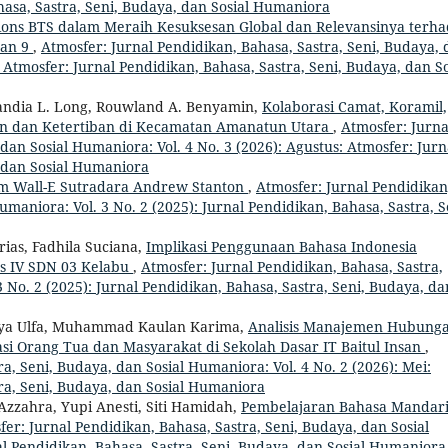
hasa, Sastra, Seni, Budaya, dan Sosial Humaniora
ations BTS dalam Meraih Kesuksesan Global dan Relevansinya terh
Dan 9
,
Atmosfer: Jurnal Pendidikan, Bahasa, Sastra, Seni, Budaya,
: Atmosfer: Jurnal Pendidikan, Bahasa, Sastra, Seni, Budaya, dan So
andia L. Long, Rouwland A. Benyamin,
Kolaborasi Camat, Koramil,
n dan Ketertiban di Kecamatan Amanatun Utara
,
Atmosfer: Jurna
dan Sosial Humaniora: Vol. 4 No. 3 (2026): Agustus: Atmosfer: Jurn
, dan Sosial Humaniora
lm Wall-E Sutradara Andrew Stanton
,
Atmosfer: Jurnal Pendidikan
umaniora: Vol. 3 No. 2 (2025): Jurnal Pendidikan, Bahasa, Sastra, S
rias, Fadhila Suciana,
Implikasi Penggunaan Bahasa Indonesia
s IV SDN 03 Kelabu
,
Atmosfer: Jurnal Pendidikan, Bahasa, Sastra,
 No. 2 (2025): Jurnal Pendidikan, Bahasa, Sastra, Seni, Budaya, da
dya Ulfa, Muhammad Kaulan Karima,
Analisis Manajemen Hubung
si Orang Tua dan Masyarakat di Sekolah Dasar IT Baitul Insan
,
a, Seni, Budaya, dan Sosial Humaniora: Vol. 4 No. 2 (2026): Mei:
ra, Seni, Budaya, dan Sosial Humaniora
Azzahra, Yupi Anesti, Siti Hamidah,
Pembelajaran Bahasa Mandar
er: Jurnal Pendidikan, Bahasa, Sastra, Seni, Budaya, dan Sosial
nal Pendidikan, Bahasa, Sastra, Seni, Budaya, dan Sosial Humaniora