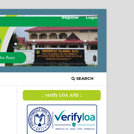
Register
Login
SEARCH
.: verify LOA APJI :.