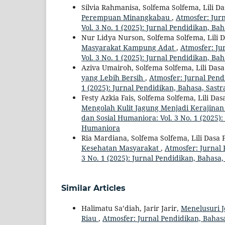
Silvia Rahmanisa, Solfema Solfema, Lili Da
Perempuan Minangkabau
,
Atmosfer: Jurn
Vol. 3 No. 1 (2025): Jurnal Pendidikan, Ba
Nur Lidya Nurson, Solfema Solfema, Lili D
Masyarakat Kampung Adat
,
Atmosfer: Ju
Vol. 3 No. 1 (2025): Jurnal Pendidikan, Ba
Aziva Umairoh, Solfema Solfema, Lili Dasa
yang Lebih Bersih
,
Atmosfer: Jurnal Pendi
1 (2025): Jurnal Pendidikan, Bahasa, Sast
Festy Azkia Fais, Solfema Solfema, Lili Das
Mengolah Kulit Jagung Menjadi Kerajina
dan Sosial Humaniora: Vol. 3 No. 1 (2025):
Humaniora
Ria Mardiana, Solfema Solfema, Lili Dasa 
Kesehatan Masyarakat
,
Atmosfer: Jurnal 
3 No. 1 (2025): Jurnal Pendidikan, Bahasa
Similar Articles
Halimatu Sa’diah, Jarir Jarir,
Menelusuri 
Riau
,
Atmosfer: Jurnal Pendidikan, Bahasa,