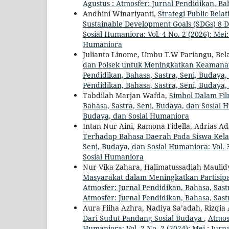
Agustus : Atmosfer: Jurnal Pendidikan, Ba
Andhini Winariyanti,
Strategi Public Rel
Sustainable Development Goals (SDGs) 8 
Sosial Humaniora: Vol. 4 No. 2 (2026): Mei
Humaniora
Julianto Linome, Umbu T.W Pariangu, Bel
dan Polsek untuk Meningkatkan Keamana
Pendidikan, Bahasa, Sastra, Seni, Budaya, 
Pendidikan, Bahasa, Sastra, Seni, Budaya
Tabdilah Marjan Wafda,
Simbol Dalam Fi
Bahasa, Sastra, Seni, Budaya, dan Sosial H
Budaya, dan Sosial Humaniora
Intan Nur Aini, Ramona Fidella, Adrias Ad
Terhadap Bahasa Daerah Pada Siswa Kela
Seni, Budaya, dan Sosial Humaniora: Vol. 3
Sosial Humaniora
Nur Vika Zahara, Halimatussadiah Mauli
Masyarakat dalam Meningkatkan Partisipa
Atmosfer: Jurnal Pendidikan, Bahasa, Sastr
Atmosfer: Jurnal Pendidikan, Bahasa, Sast
Aura Fiiha Azhra, Nadiya Sa’adah, Rizqia 
Dari Sudut Pandang Sosial Budaya
,
Atmosf
Humaniora: Vol. 2 No. 2 (2024): Mei : Jur