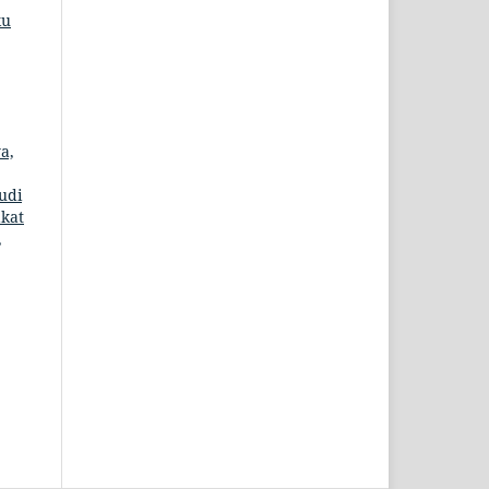
ku
a,
udi
kat
,