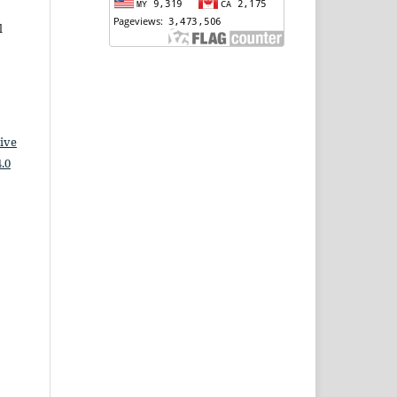
l
ive
.0