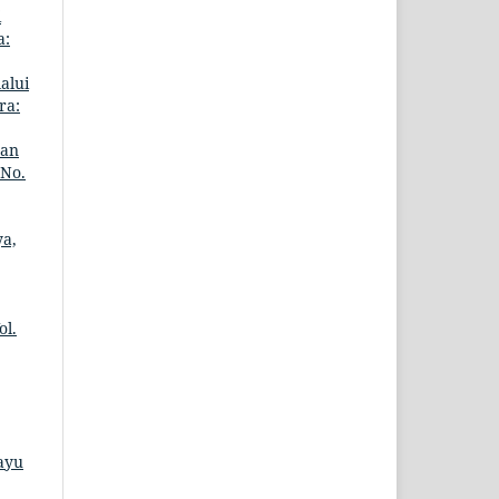
i
a:
alui
ra:
gan
 No.
ya,
ol.
ayu