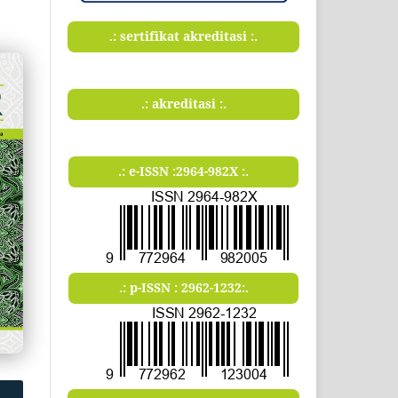
.: sertifikat akreditasi :.
.: akreditasi :.
.: e-ISSN :2964-982X :.
.: p-ISSN : 2962-1232:.