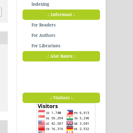
Indexing
.: Informasi :.
For Readers
For Authors
For Librarians
.: Alat Bantu :.
.: Visitors :.