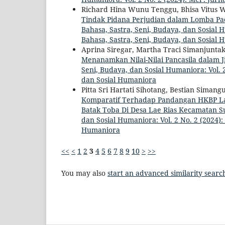
Richard Hina Wunu Tenggu, Bhisa Vitus 
Tindak Pidana Perjudian dalam Lomba P
Bahasa, Sastra, Seni, Budaya, dan Sosial H
Bahasa, Sastra, Seni, Budaya, dan Sosial
Aprina Siregar, Martha Traci Simanjuntak
Menanamkan Nilai-Nilai Pancasila dalam
Seni, Budaya, dan Sosial Humaniora: Vol. 2
dan Sosial Humaniora
Pitta Sri Hartati Sihotang, Bestian Sima
Komparatif Terhadap Pandangan HKBP Lae
Batak Toba Di Desa Lae Rias Kecamatan 
dan Sosial Humaniora: Vol. 2 No. 2 (2024):
Humaniora
<<
<
1
2
3
4
5
6
7
8
9
10
>
>>
You may also
start an advanced similarity searc