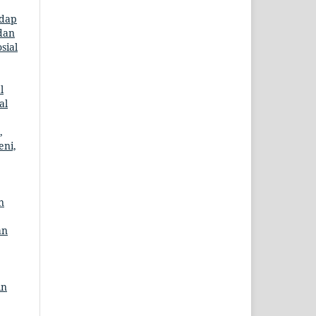
adap
 dan
sial
l
al
,
eni,
n
an
in