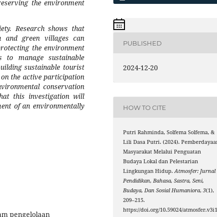
reserving the environment
iety. Research shows that
 and green villages can
PUBLISHED
protecting the environment
ts to manage sustainable
ilding sustainable tourist
2024-12-20
on the active participation
nvironmental conservation
at this investigation will
ment of an environmentally
HOW TO CITE
Putri Rahminda, Solfema Solfema, &
Lili Dasa Putri. (2024). Pemberdayaa
Masyarakat Melalui Penguatan
Budaya Lokal dan Pelestarian
Lingkungan Hidup.
Atmosfer: Jurnal
Pendidikan, Bahasa, Sastra, Seni,
Budaya, Dan Sosial Humaniora
,
3
(1),
209–215.
https://doi.org/10.59024/atmosfer.v3i1
alam pengelolaan