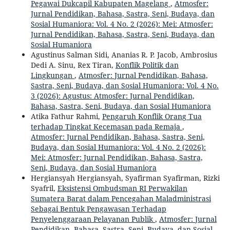
Pegawai Dukcapil Kabupaten Magelang
,
Atmosfer:
Jurnal Pendidikan, Bahasa, Sastra, Seni, Budaya, dan
Sosial Humaniora: Vol. 4 No. 2 (2026): Mei: Atmosfer:
Jurnal Pendidikan, Bahasa, Sastra, Seni, Budaya, dan
Sosial Humaniora
Agustinus Salman Sidi, Ananias R. P. Jacob, Ambrosius
Dedi A. Sinu, Rex Tiran,
Konflik Politik dan
Lingkungan
,
Atmosfer: Jurnal Pendidikan, Bahasa,
Sastra, Seni, Budaya, dan Sosial Humaniora: Vol. 4 No.
3 (2026): Agustus: Atmosfer: Jurnal Pendidikan,
Bahasa, Sastra, Seni, Budaya, dan Sosial Humaniora
Atika Fathur Rahmi,
Pengaruh Konflik Orang Tua
terhadap Tingkat Kecemasan pada Remaja
,
Atmosfer: Jurnal Pendidikan, Bahasa, Sastra, Seni,
Budaya, dan Sosial Humaniora: Vol. 4 No. 2 (2026):
Mei: Atmosfer: Jurnal Pendidikan, Bahasa, Sastra,
Seni, Budaya, dan Sosial Humaniora
Hergiansyah Hergiansyah, Syafirman Syafirman, Rizki
Syafril,
Eksistensi Ombudsman RI Perwakilan
Sumatera Barat dalam Pencegahan Maladministrasi
Sebagai Bentuk Pengawasan Terhadap
Penyelenggaraan Pelayanan Publik
,
Atmosfer: Jurnal
Pendidikan, Bahasa, Sastra, Seni, Budaya, dan Sosial