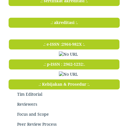
.: sertifikat akreditasi :.
.: akreditasi :.
.: e-ISSN :2964-982X :.
.: p-ISSN : 2962-1232:.
.: Kebijakan & Prosedur :.
Tim Editorial
Reviewers
Focus and Scope
Peer Review Process