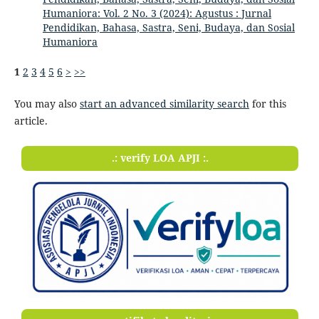
Humaniora: Vol. 2 No. 3 (2024): Agustus : Jurnal
Pendidikan, Bahasa, Sastra, Seni, Budaya, dan Sosial
Humaniora
1
2
3
4
5
6
>
>>
You may also
start an advanced similarity search
for this
article.
.: verify LOA APJI :.