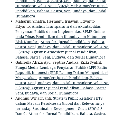
Pendidikan, Bahasa, Sastra, Seni, Budaya, dan Sosial
Humaniora: Vol. 4 No. 2 (2026): Mei: Atmosfer: Jurnal
Pendidikan, Bahasa, Sastra, Seni, Budaya, dan Sosial
Humaniora
Maharini Sinatra, Hermanu Iriawan, Edyanto
Edyanto,
Analisis Transparansi dan Akuntabilitas
Pelayanan Publik dalam Implementasi SPMB Online
pada Dinas Pendidikan dan Kebudayaan Kabupaten
Biak Numfor
,
Atmosfer: Jurnal Pendidikan, Bahasa,
Sastra, Seni, Budaya, dan Sosial Humaniora: Vol. 4 No.
3 (2026): Agustus: Atmosfer: Jurnal Pendidikan,
Bahasa, Sastra, Seni, Budaya, dan Sosial Humaniora
Gabriella Afriza Ayu, Septria Andika, Rizki Syafril,
Fungsi Media Lembaga Penyiaran Publik (LPP) Radio
Republik Indonesia (RRI) Padang Dalam Mengedukasi
Masyarakat
,
Atmosfer: Jurnal Pendidikan, Bahasa,
Sastra, Seni, Budaya, dan Sosial Humaniora: Vol. 2 No.
3 (2024): Agustus : Jurnal Pendidikan, Bahasa, Sastra,
Seni, Budaya, dan Sosial Humaniora
Andhini Winariyanti,
Strategi Public Relations BTS
dalam Meraih Kesuksesan Global dan Relevansinya
terhadap Sustainable Development Goals (SDGs) 8
Dan 9
,
Atmosfer: Jurnal Pendidikan, Bahasa, Sastra,