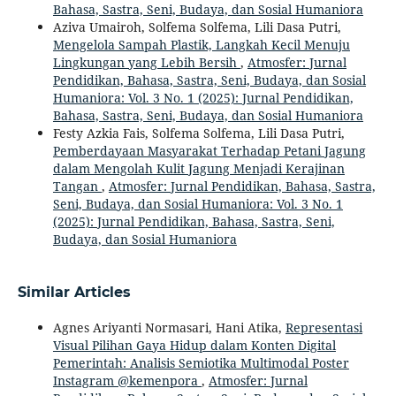
Bahasa, Sastra, Seni, Budaya, dan Sosial Humaniora
Aziva Umairoh, Solfema Solfema, Lili Dasa Putri,
Mengelola Sampah Plastik, Langkah Kecil Menuju
Lingkungan yang Lebih Bersih
,
Atmosfer: Jurnal
Pendidikan, Bahasa, Sastra, Seni, Budaya, dan Sosial
Humaniora: Vol. 3 No. 1 (2025): Jurnal Pendidikan,
Bahasa, Sastra, Seni, Budaya, dan Sosial Humaniora
Festy Azkia Fais, Solfema Solfema, Lili Dasa Putri,
Pemberdayaan Masyarakat Terhadap Petani Jagung
dalam Mengolah Kulit Jagung Menjadi Kerajinan
Tangan
,
Atmosfer: Jurnal Pendidikan, Bahasa, Sastra,
Seni, Budaya, dan Sosial Humaniora: Vol. 3 No. 1
(2025): Jurnal Pendidikan, Bahasa, Sastra, Seni,
Budaya, dan Sosial Humaniora
Similar Articles
Agnes Ariyanti Normasari, Hani Atika,
Representasi
Visual Pilihan Gaya Hidup dalam Konten Digital
Pemerintah: Analisis Semiotika Multimodal Poster
Instagram @kemenpora
,
Atmosfer: Jurnal