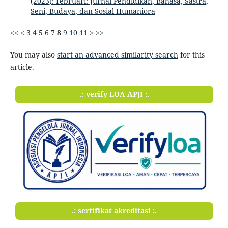
(2023): Februari: Jurnal Pendidikan, Bahasa, Sastra,
Seni, Budaya, dan Sosial Humaniora
<<
<
3
4
5
6
7
8
9
10
11
>
>>
You may also
start an advanced similarity search
for this
article.
.: verify LOA APJI :.
.: sertifikat akreditasi :.