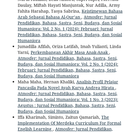
Daulay, Miftah Hayati Manjuntak, Nur Adilla, Army
Fahita Harahap, Tasya Sabrina,
Keistimewan Bahasa
Arab Sebagai Bahasa Al-Qur’an
,
Atmosfer: Jurnal
Pendidikan, Bahasa, Sastra, Seni, Budaya, dan Sosial
Humaniora: Vol. 2 No. 1 (2024): Februari: Jurnal
Pendidikan, Bahasa, Sastra, Seni, Budaya, dan Sosial
Humaniora
Jumadilla Afifah, Oriza Latifah, Imah Yulianti, Linda
Yarni,
Perkembangan Akhir Masa Anak-Anak
,
Atmosfer: Jurnal Pendidikan, Bahasa, Sastra, Seni,
Budaya, dan Sosial Humaniora: Vol. 2 No. 1 (2024):
Februari: Jurnal Pendidikan, Bahasa, Sastra, Seni,
Budaya, dan Sosial Humaniora
Maha Maha, Hernan Khaliki,
Analisis Profil Pelajar
Pancasila Pada Novel Ayah Karya Andrea Hirata
,
Atmosfer: Jurnal Pendidikan, Bahasa, Sastra, Seni,
Budaya, dan Sosial Humaniora: Vol. 1 No. 3 (2023):
Agustus : Jurnal Pendidikan, Bahasa, Sastra, Seni,
Budaya, dan Sosial Humaniora
Iffa Kharimah, Siminto, Zaitun Qamariah,
The
Implementation Of Merdeka Curriculum For Formal
English Learning
,
Atmosfer: Jurnal Pendidikan,