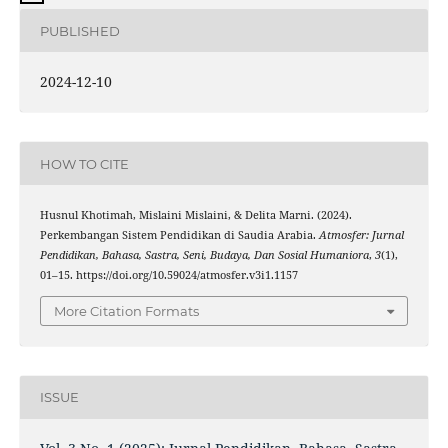
PUBLISHED
2024-12-10
HOW TO CITE
Husnul Khotimah, Mislaini Mislaini, & Delita Marni. (2024).
Perkembangan Sistem Pendidikan di Saudia Arabia.
Atmosfer: Jurnal
Pendidikan, Bahasa, Sastra, Seni, Budaya, Dan Sosial Humaniora
,
3
(1),
01–15. https://doi.org/10.59024/atmosfer.v3i1.1157
More Citation Formats
ISSUE