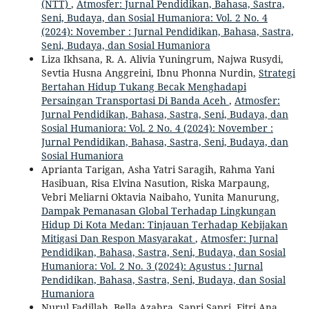
(NTT)
,
Atmosfer: Jurnal Pendidikan, Bahasa, Sastra,
Seni, Budaya, dan Sosial Humaniora: Vol. 2 No. 4
(2024): November : Jurnal Pendidikan, Bahasa, Sastra,
Seni, Budaya, dan Sosial Humaniora
Liza Ikhsana, R. A. Alivia Yuningrum, Najwa Rusydi,
Sevtia Husna Anggreini, Ibnu Phonna Nurdin,
Strategi
Bertahan Hidup Tukang Becak Menghadapi
Persaingan Transportasi Di Banda Aceh
,
Atmosfer:
Jurnal Pendidikan, Bahasa, Sastra, Seni, Budaya, dan
Sosial Humaniora: Vol. 2 No. 4 (2024): November :
Jurnal Pendidikan, Bahasa, Sastra, Seni, Budaya, dan
Sosial Humaniora
Aprianta Tarigan, Asha Yatri Saragih, Rahma Yani
Hasibuan, Risa Elvina Nasution, Riska Marpaung,
Vebri Meliarni Oktavia Naibaho, Yunita Manurung,
Dampak Pemanasan Global Terhadap Lingkungan
Hidup Di Kota Medan: Tinjauan Terhadap Kebijakan
Mitigasi Dan Respon Masyarakat
,
Atmosfer: Jurnal
Pendidikan, Bahasa, Sastra, Seni, Budaya, dan Sosial
Humaniora: Vol. 2 No. 3 (2024): Agustus : Jurnal
Pendidikan, Bahasa, Sastra, Seni, Budaya, dan Sosial
Humaniora
Nurul Fadillah, Bella Azahra, Sapri Sapri, Fitri Ana