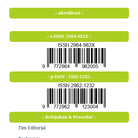
.: akreditasi :.
.: e-ISSN :2964-982X :.
.: p-ISSN : 2962-1232:.
.: Kebijakan & Prosedur :.
Tim Editorial