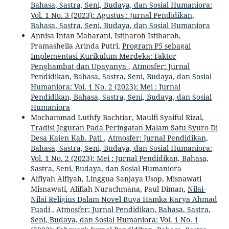
Bahasa, Sastra, Seni, Budaya, dan Sosial Humaniora:
Vol. 1 No. 3 (2023): Agustus : Jurnal Pendidikan,
Bahasa, Sastra, Seni, Budaya, dan Sosial Humaniora
Annisa Intan Maharani, Istiharoh Istiharoh,
Pramasheila Arinda Putri,
Program P5 sebagai
Implementasi Kurikulum Merdeka: Faktor
Penghambat dan Upayanya
,
Atmosfer: Jurnal
Pendidikan, Bahasa, Sastra, Seni, Budaya, dan Sosial
Humaniora: Vol. 1 No. 2 (2023): Mei : Jurnal
Pendidikan, Bahasa, Sastra, Seni, Budaya, dan Sosial
Humaniora
Mochammad Luthfy Bachtiar, Maulfi Syaiful Rizal,
Tradisi Jeguran Pada Peringatan Malam Satu Syuro Di
Desa Kajen Kab. Pati
,
Atmosfer: Jurnal Pendidikan,
Bahasa, Sastra, Seni, Budaya, dan Sosial Humaniora:
Vol. 1 No. 2 (2023): Mei : Jurnal Pendidikan, Bahasa,
Sastra, Seni, Budaya, dan Sosial Humaniora
Alfiyah Alfiyah, Linggua Sanjaya Usop, Misnawati
Misnawati, Alifiah Nurachmana, Paul Diman,
Nilai-
Nilai Religius Dalam Novel Buya Hamka Karya Ahmad
Fuadi
,
Atmosfer: Jurnal Pendidikan, Bahasa, Sastra,
Seni, Budaya, dan Sosial Humaniora: Vol. 1 No. 1