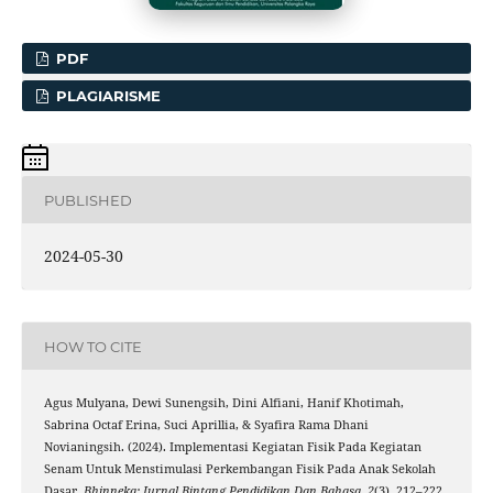
PDF
PLAGIARISME
PUBLISHED
2024-05-30
HOW TO CITE
Agus Mulyana, Dewi Sunengsih, Dini Alfiani, Hanif Khotimah,
Sabrina Octaf Erina, Suci Aprillia, & Syafira Rama Dhani
Novianingsih. (2024). Implementasi Kegiatan Fisik Pada Kegiatan
Senam Untuk Menstimulasi Perkembangan Fisik Pada Anak Sekolah
Dasar.
Bhinneka: Jurnal Bintang Pendidikan Dan Bahasa
,
2
(3), 212–222.