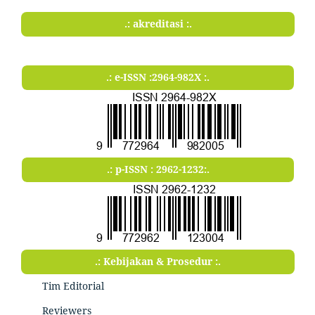
.: akreditasi :.
.: e-ISSN :2964-982X :.
.: p-ISSN : 2962-1232:.
.: Kebijakan & Prosedur :.
Tim Editorial
Reviewers