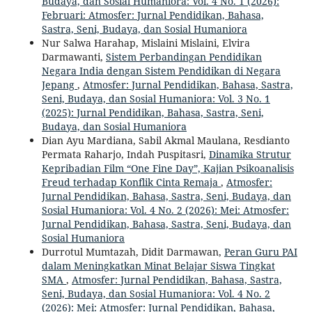
Budaya, dan Sosial Humaniora: Vol. 4 No. 1 (2026):
Februari: Atmosfer: Jurnal Pendidikan, Bahasa,
Sastra, Seni, Budaya, dan Sosial Humaniora
Nur Salwa Harahap, Mislaini Mislaini, Elvira
Darmawanti,
Sistem Perbandingan Pendidikan
Negara India dengan Sistem Pendidikan di Negara
Jepang
,
Atmosfer: Jurnal Pendidikan, Bahasa, Sastra,
Seni, Budaya, dan Sosial Humaniora: Vol. 3 No. 1
(2025): Jurnal Pendidikan, Bahasa, Sastra, Seni,
Budaya, dan Sosial Humaniora
Dian Ayu Mardiana, Sabil Akmal Maulana, Resdianto
Permata Raharjo, Indah Puspitasri,
Dinamika Strutur
Kepribadian Film “One Fine Day”, Kajian Psikoanalisis
Freud terhadap Konflik Cinta Remaja
,
Atmosfer:
Jurnal Pendidikan, Bahasa, Sastra, Seni, Budaya, dan
Sosial Humaniora: Vol. 4 No. 2 (2026): Mei: Atmosfer:
Jurnal Pendidikan, Bahasa, Sastra, Seni, Budaya, dan
Sosial Humaniora
Durrotul Mumtazah, Didit Darmawan,
Peran Guru PAI
dalam Meningkatkan Minat Belajar Siswa Tingkat
SMA
,
Atmosfer: Jurnal Pendidikan, Bahasa, Sastra,
Seni, Budaya, dan Sosial Humaniora: Vol. 4 No. 2
(2026): Mei: Atmosfer: Jurnal Pendidikan, Bahasa,