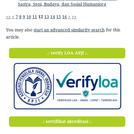
Sastra, Seni, Budaya, dan Sosial Humaniora
<<
<
7
8
9
10
11
12
13
14
15
16
>
>>
You may also
start an advanced similarity search
for this
article.
.: verify LOA APJI :.
.: sertifikat akreditasi :.