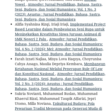
Vowel
,
Atmosfer: Jurnal Pendidikan, Bahasa, Sastra,
Seni, Budaya, dan Sosial Humaniora: Vol. 1 No. 3
(2023): Agustus : Jurnal Pendidikan, Bahasa, Sastra,
Seni, Budaya, dan Sosial Humaniora
Alifia Syahnina Rizqi, Iriaji Iriaji,
Implementasi Project
Based Learning dalam Pembeajaran Seni Rupa untuk
Meningkatkan Kreativitas Siswa Jurusan Animasi di
SMK Negeri 2 Palu
,
Atmosfer: Jurnal Pendidikan,
Bahasa, Sastra, Seni, Budaya, dan Sosial Humaniora:
Vol. 4 No. 2 (2026): Mei: Atmosfer: Jurnal Pendidikan,
Bahasa, Sastra, Seni, Budaya, dan Sosial Humaniora
Farah Izzati Najlaa, Misya Lova Haqsya, Choyrunisa
Cahya Assago, Maulia Depriya Kembara,
Membangun
Ketahanan Nasional Melalui Penerapan Rule Of Law
dan Konstitusi Nasional
,
Atmosfer: Jurnal Pendidikan,
Bahasa, Sastra, Seni, Budaya, dan Sosial Humaniora:
Vol. 2 No. 3 (2024): Agustus : Jurnal Pendidikan,
Bahasa, Sastra, Seni, Budaya, dan Sosial Humaniora
Sukria Novianti, Muhammad Ruslan, Muhammad
Khaerul Rizal, Muhammad Taupik Alfarizi, Jepri
Utomo, Milla Noviana,
Enkulturasi Budaya: Pola
Pewarisan Tradisi Menenun pada Generasi Muda di