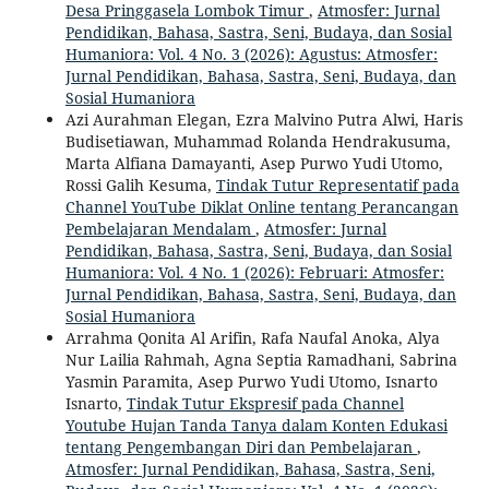
Desa Pringgasela Lombok Timur
,
Atmosfer: Jurnal
Pendidikan, Bahasa, Sastra, Seni, Budaya, dan Sosial
Humaniora: Vol. 4 No. 3 (2026): Agustus: Atmosfer:
Jurnal Pendidikan, Bahasa, Sastra, Seni, Budaya, dan
Sosial Humaniora
Azi Aurahman Elegan, Ezra Malvino Putra Alwi, Haris
Budisetiawan, Muhammad Rolanda Hendrakusuma,
Marta Alfiana Damayanti, Asep Purwo Yudi Utomo,
Rossi Galih Kesuma,
Tindak Tutur Representatif pada
Channel YouTube Diklat Online tentang Perancangan
Pembelajaran Mendalam
,
Atmosfer: Jurnal
Pendidikan, Bahasa, Sastra, Seni, Budaya, dan Sosial
Humaniora: Vol. 4 No. 1 (2026): Februari: Atmosfer:
Jurnal Pendidikan, Bahasa, Sastra, Seni, Budaya, dan
Sosial Humaniora
Arrahma Qonita Al Arifin, Rafa Naufal Anoka, Alya
Nur Lailia Rahmah, Agna Septia Ramadhani, Sabrina
Yasmin Paramita, Asep Purwo Yudi Utomo, Isnarto
Isnarto,
Tindak Tutur Ekspresif pada Channel
Youtube Hujan Tanda Tanya dalam Konten Edukasi
tentang Pengembangan Diri dan Pembelajaran
,
Atmosfer: Jurnal Pendidikan, Bahasa, Sastra, Seni,