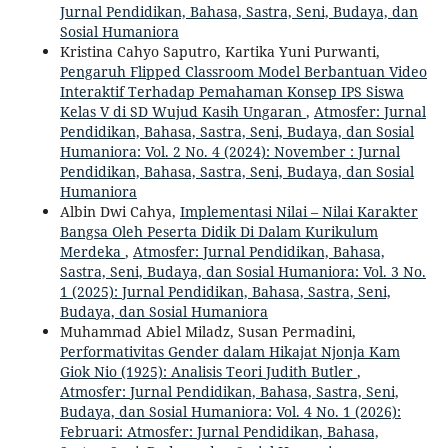
Jurnal Pendidikan, Bahasa, Sastra, Seni, Budaya, dan
Sosial Humaniora
Kristina Cahyo Saputro, Kartika Yuni Purwanti,
Pengaruh Flipped Classroom Model Berbantuan Video
Interaktif Terhadap Pemahaman Konsep IPS Siswa
Kelas V di SD Wujud Kasih Ungaran
,
Atmosfer: Jurnal
Pendidikan, Bahasa, Sastra, Seni, Budaya, dan Sosial
Humaniora: Vol. 2 No. 4 (2024): November : Jurnal
Pendidikan, Bahasa, Sastra, Seni, Budaya, dan Sosial
Humaniora
Albin Dwi Cahya,
Implementasi Nilai – Nilai Karakter
Bangsa Oleh Peserta Didik Di Dalam Kurikulum
Merdeka
,
Atmosfer: Jurnal Pendidikan, Bahasa,
Sastra, Seni, Budaya, dan Sosial Humaniora: Vol. 3 No.
1 (2025): Jurnal Pendidikan, Bahasa, Sastra, Seni,
Budaya, dan Sosial Humaniora
Muhammad Abiel Miladz, Susan Permadini,
Performativitas Gender dalam Hikajat Njonja Kam
Giok Nio (1925): Analisis Teori Judith Butler
,
Atmosfer: Jurnal Pendidikan, Bahasa, Sastra, Seni,
Budaya, dan Sosial Humaniora: Vol. 4 No. 1 (2026):
Februari: Atmosfer: Jurnal Pendidikan, Bahasa,