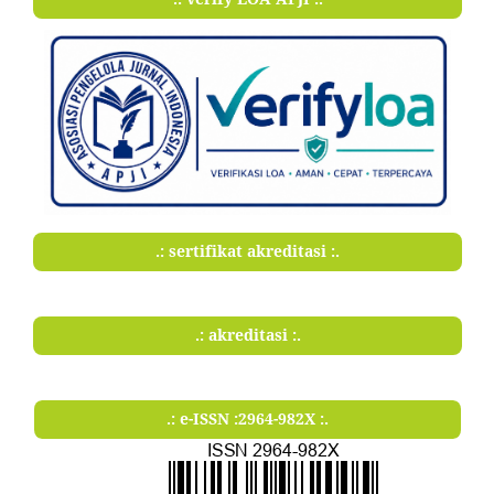
.: sertifikat akreditasi :.
.: akreditasi :.
.: e-ISSN :2964-982X :.