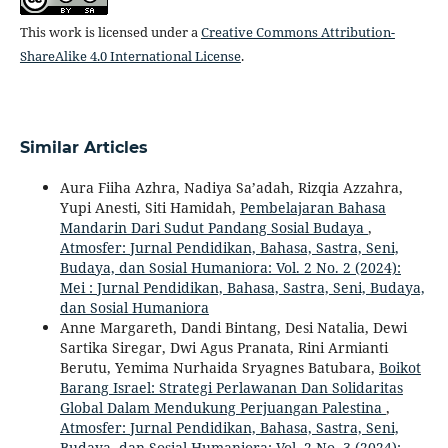
This work is licensed under a
Creative Commons Attribution-
ShareAlike 4.0 International License
.
Similar Articles
Aura Fiiha Azhra, Nadiya Sa’adah, Rizqia Azzahra,
Yupi Anesti, Siti Hamidah,
Pembelajaran Bahasa
Mandarin Dari Sudut Pandang Sosial Budaya
,
Atmosfer: Jurnal Pendidikan, Bahasa, Sastra, Seni,
Budaya, dan Sosial Humaniora: Vol. 2 No. 2 (2024):
Mei : Jurnal Pendidikan, Bahasa, Sastra, Seni, Budaya,
dan Sosial Humaniora
Anne Margareth, Dandi Bintang, Desi Natalia, Dewi
Sartika Siregar, Dwi Agus Pranata, Rini Armianti
Berutu, Yemima Nurhaida Sryagnes Batubara,
Boikot
Barang Israel: Strategi Perlawanan Dan Solidaritas
Global Dalam Mendukung Perjuangan Palestina
,
Atmosfer: Jurnal Pendidikan, Bahasa, Sastra, Seni,
Budaya, dan Sosial Humaniora: Vol. 2 No. 3 (2024):