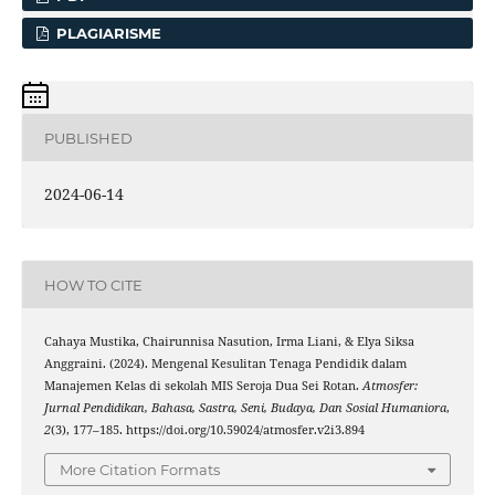
PLAGIARISME
PUBLISHED
2024-06-14
HOW TO CITE
Cahaya Mustika, Chairunnisa Nasution, Irma Liani, & Elya Siksa
Anggraini. (2024). Mengenal Kesulitan Tenaga Pendidik dalam
Manajemen Kelas di sekolah MIS Seroja Dua Sei Rotan.
Atmosfer:
Jurnal Pendidikan, Bahasa, Sastra, Seni, Budaya, Dan Sosial Humaniora
,
2
(3), 177–185. https://doi.org/10.59024/atmosfer.v2i3.894
More Citation Formats