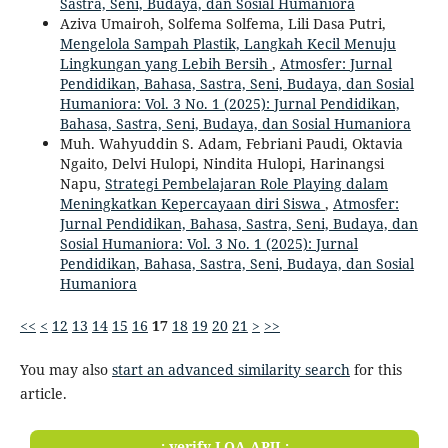
Sastra, Seni, Budaya, dan Sosial Humaniora
Aziva Umairoh, Solfema Solfema, Lili Dasa Putri,
Mengelola Sampah Plastik, Langkah Kecil Menuju
Lingkungan yang Lebih Bersih
,
Atmosfer: Jurnal
Pendidikan, Bahasa, Sastra, Seni, Budaya, dan Sosial
Humaniora: Vol. 3 No. 1 (2025): Jurnal Pendidikan,
Bahasa, Sastra, Seni, Budaya, dan Sosial Humaniora
Muh. Wahyuddin S. Adam, Febriani Paudi, Oktavia
Ngaito, Delvi Hulopi, Nindita Hulopi, Harinangsi
Napu,
Strategi Pembelajaran Role Playing dalam
Meningkatkan Kepercayaan diri Siswa
,
Atmosfer:
Jurnal Pendidikan, Bahasa, Sastra, Seni, Budaya, dan
Sosial Humaniora: Vol. 3 No. 1 (2025): Jurnal
Pendidikan, Bahasa, Sastra, Seni, Budaya, dan Sosial
Humaniora
<<
<
12
13
14
15
16
17
18
19
20
21
>
>>
You may also
start an advanced similarity search
for this
article.
.: verify LOA APJI :.