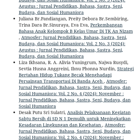
Agustus : Jurnal Pendidikan, Bahasa, Sastra, Seni,
Budaya, dan Sosial Humaniora
Juliana Br.Pandiangan, Preity Debora Br.Sembiring,
Trina Dara Br.Sinuraya, Eva Eva,
Perkembangan
Bahasa Anak Kelompok B Kelas Umar Di TK An Nizam
,
Atmosfer: Jurnal Pendidikan, Bahasa, Sastra, Seni,
Budaya, dan Sosial Humaniora: Vol. 2 No. 3 (2024):
Agustus : Jurnal Pendidikan, Bahasa, Sastra, Seni,
Budaya, dan Sosial Humaniora
Liza Ikhsana, R. A. Alivia Yuningrum, Najwa Rusydi,
Sevtia Husna Anggreini, Ibnu Phonna Nurdin,
Strategi
Bertahan Hidup Tukang Becak Menghadapi
Persaingan Transportasi Di Banda Aceh
,
Atmosfer:
Jurnal Pendidikan, Bahasa, Sastra, Seni, Budaya, dan
Sosial Humaniora: Vol. 2 No. 4 (2024): November :
Jurnal Pendidikan, Bahasa, Sastra, Seni, Budaya, dan
Sosial Humaniora
Desak Putu Sri Sulatri,
Analisis Pelaksanaan Kegiatan
Sabtu Bersih di SD N 1 Demulih untuk Meningkatkan
Kesadaran Lingkungan dan Kesehatan
,
Atmosfer:
Jurnal Pendidikan, Bahasa, Sastra, Seni, Budaya, dan
Sosial Humaniora: Vol. 2 No. 4 (2024): November :