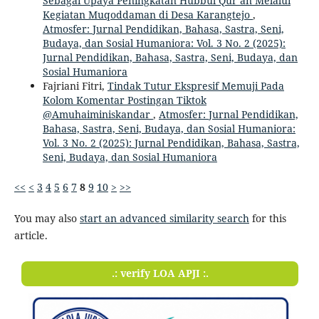
Sebagai Upaya Peningkatan Hubbul Qur’an Melalui
Kegiatan Muqoddaman di Desa Karangtejo
,
Atmosfer: Jurnal Pendidikan, Bahasa, Sastra, Seni,
Budaya, dan Sosial Humaniora: Vol. 3 No. 2 (2025):
Jurnal Pendidikan, Bahasa, Sastra, Seni, Budaya, dan
Sosial Humaniora
Fajriani Fitri,
Tindak Tutur Ekspresif Memuji Pada
Kolom Komentar Postingan Tiktok
@Amuhaiminiskandar
,
Atmosfer: Jurnal Pendidikan,
Bahasa, Sastra, Seni, Budaya, dan Sosial Humaniora:
Vol. 3 No. 2 (2025): Jurnal Pendidikan, Bahasa, Sastra,
Seni, Budaya, dan Sosial Humaniora
<<
<
3
4
5
6
7
8
9
10
>
>>
You may also
start an advanced similarity search
for this
article.
.: verify LOA APJI :.