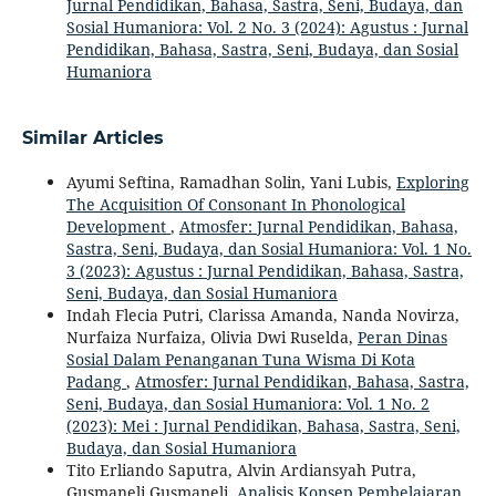
Jurnal Pendidikan, Bahasa, Sastra, Seni, Budaya, dan
Sosial Humaniora: Vol. 2 No. 3 (2024): Agustus : Jurnal
Pendidikan, Bahasa, Sastra, Seni, Budaya, dan Sosial
Humaniora
Similar Articles
Ayumi Seftina, Ramadhan Solin, Yani Lubis,
Exploring
The Acquisition Of Consonant In Phonological
Development
,
Atmosfer: Jurnal Pendidikan, Bahasa,
Sastra, Seni, Budaya, dan Sosial Humaniora: Vol. 1 No.
3 (2023): Agustus : Jurnal Pendidikan, Bahasa, Sastra,
Seni, Budaya, dan Sosial Humaniora
Indah Flecia Putri, Clarissa Amanda, Nanda Novirza,
Nurfaiza Nurfaiza, Olivia Dwi Ruselda,
Peran Dinas
Sosial Dalam Penanganan Tuna Wisma Di Kota
Padang
,
Atmosfer: Jurnal Pendidikan, Bahasa, Sastra,
Seni, Budaya, dan Sosial Humaniora: Vol. 1 No. 2
(2023): Mei : Jurnal Pendidikan, Bahasa, Sastra, Seni,
Budaya, dan Sosial Humaniora
Tito Erliando Saputra, Alvin Ardiansyah Putra,
Gusmaneli Gusmaneli,
Analisis Konsep Pembelajaran