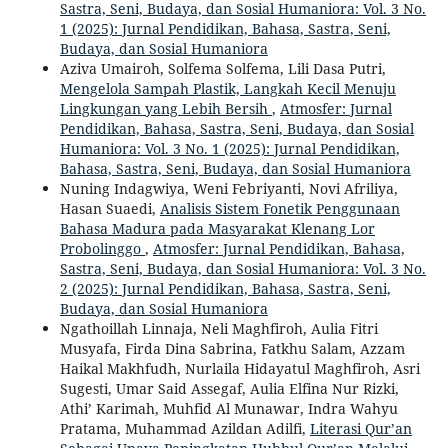
Sastra, Seni, Budaya, dan Sosial Humaniora: Vol. 3 No.
1 (2025): Jurnal Pendidikan, Bahasa, Sastra, Seni,
Budaya, dan Sosial Humaniora
Aziva Umairoh, Solfema Solfema, Lili Dasa Putri,
Mengelola Sampah Plastik, Langkah Kecil Menuju
Lingkungan yang Lebih Bersih
,
Atmosfer: Jurnal
Pendidikan, Bahasa, Sastra, Seni, Budaya, dan Sosial
Humaniora: Vol. 3 No. 1 (2025): Jurnal Pendidikan,
Bahasa, Sastra, Seni, Budaya, dan Sosial Humaniora
Nuning Indagwiya, Weni Febriyanti, Novi Afriliya,
Hasan Suaedi,
Analisis Sistem Fonetik Penggunaan
Bahasa Madura pada Masyarakat Klenang Lor
Probolinggo
,
Atmosfer: Jurnal Pendidikan, Bahasa,
Sastra, Seni, Budaya, dan Sosial Humaniora: Vol. 3 No.
2 (2025): Jurnal Pendidikan, Bahasa, Sastra, Seni,
Budaya, dan Sosial Humaniora
Ngathoillah Linnaja, Neli Maghfiroh, Aulia Fitri
Musyafa, Firda Dina Sabrina, Fatkhu Salam, Azzam
Haikal Makhfudh, Nurlaila Hidayatul Maghfiroh, Asri
Sugesti, Umar Said Assegaf, Aulia Elfina Nur Rizki,
Athi’ Karimah, Muhfid Al Munawar, Indra Wahyu
Pratama, Muhammad Azildan Adilfi,
Literasi Qur’an