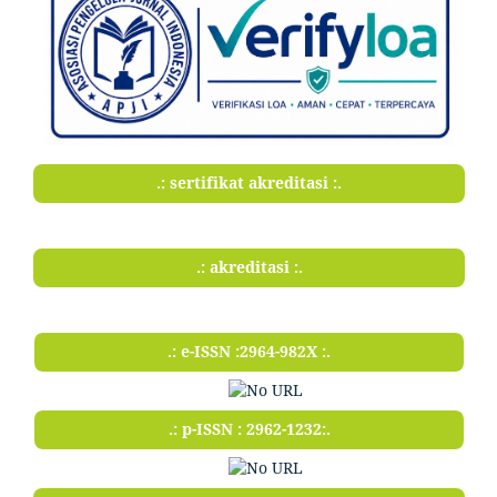
.: sertifikat akreditasi :.
.: akreditasi :.
.: e-ISSN :2964-982X :.
.: p-ISSN : 2962-1232:.