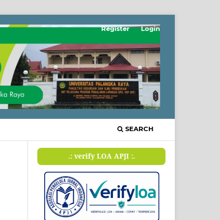
Register
Login
SEARCH
.: verify LOA APJI :.