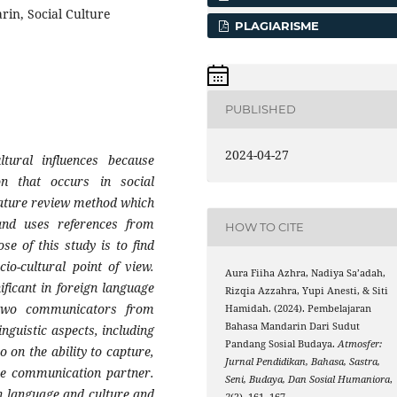
in, Social Culture
PLAGIARISME
PUBLISHED
2024-04-27
tural influences because
n that occurs in social
erature review method which
and uses references from
HOW TO CITE
se of this study is to find
io-cultural point of view.
Aura Fiiha Azhra, Nadiya Sa’adah,
ficant in foreign language
Rizqia Azzahra, Yupi Anesti, & Siti
 two communicators from
Hamidah. (2024). Pembelajaran
Bahasa Mandarin Dari Sudut
inguistic aspects, including
Pandang Sosial Budaya.
Atmosfer:
on the ability to capture,
Jurnal Pendidikan, Bahasa, Sastra,
he communication partner.
Seni, Budaya, Dan Sosial Humaniora
,
n language and culture and