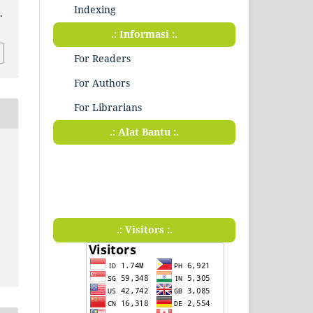
Indexing
.
.: Informasi :.
For Readers
For Authors
For Librarians
.: Alat Bantu :.
.: Visitors :.