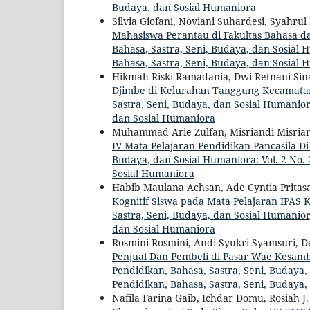
Budaya, dan Sosial Humaniora
Silvia Giofani, Noviani Suhardesi, Syahr
Mahasiswa Perantau di Fakultas Bahasa d
Bahasa, Sastra, Seni, Budaya, dan Sosial H
Bahasa, Sastra, Seni, Budaya, dan Sosial
Hikmah Riski Ramadania, Dwi Retnani Sina
Djimbe di Kelurahan Tanggung Kecamatan
Sastra, Seni, Budaya, dan Sosial Humaniora
dan Sosial Humaniora
Muhammad Arie Zulfan, Misriandi Misria
IV Mata Pelajaran Pendidikan Pancasila D
Budaya, dan Sosial Humaniora: Vol. 2 No. 2
Sosial Humaniora
Habib Maulana Achsan, Ade Cyntia Pritas
Kognitif Siswa pada Mata Pelajaran IPAS
Sastra, Seni, Budaya, dan Sosial Humaniora
dan Sosial Humaniora
Rosmini Rosmini, Andi Syukri Syamsuri, D
Penjual Dan Pembeli di Pasar Wae Kesa
Pendidikan, Bahasa, Sastra, Seni, Budaya, 
Pendidikan, Bahasa, Sastra, Seni, Budaya
Nafila Farina Gaib, Ichdar Domu, Rosiah J