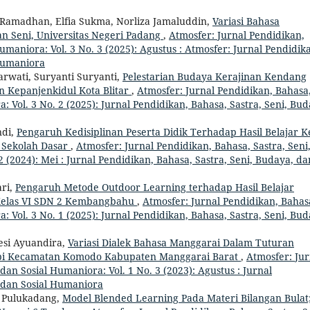
ul Ramadhan, Elfia Sukma, Norliza Jamaluddin,
Variasi Bahasa
an Seni, Universitas Negeri Padang
,
Atmosfer: Jurnal Pendidikan,
umaniora: Vol. 3 No. 3 (2025): Agustus : Atmosfer: Jurnal Pendidik
 Humaniora
rwati, Suryanti Suryanti,
Pelestarian Budaya Kerajinan Kendang
 Kepanjenkidul Kota Blitar
,
Atmosfer: Jurnal Pendidikan, Bahasa
: Vol. 3 No. 2 (2025): Jurnal Pendidikan, Bahasa, Sastra, Seni, Bud
ndi,
Pengaruh Kedisiplinan Peserta Didik Terhadap Hasil Belajar K
i Sekolah Dasar
,
Atmosfer: Jurnal Pendidikan, Bahasa, Sastra, Seni
 (2024): Mei : Jurnal Pendidikan, Bahasa, Sastra, Seni, Budaya, da
ari,
Pengaruh Metode Outdoor Learning terhadap Hasil Belajar
 Kelas VI SDN 2 Kembangbahu
,
Atmosfer: Jurnal Pendidikan, Bahas
: Vol. 3 No. 1 (2025): Jurnal Pendidikan, Bahasa, Sastra, Seni, Bud
esi Ayuandira,
Variasi Dialek Bahasa Manggarai Dalam Tuturan
mbi Kecamatan Komodo Kabupaten Manggarai Barat
,
Atmosfer: Jur
dan Sosial Humaniora: Vol. 1 No. 3 (2023): Agustus : Jurnal
, dan Sosial Humaniora
. Pulukadang,
Model Blended Learning Pada Materi Bilangan Bulat