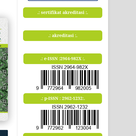
.: sertifikat akreditasi :.
.: akreditasi :.
.: e-ISSN :2964-982X :.
.: p-ISSN : 2962-1232:.