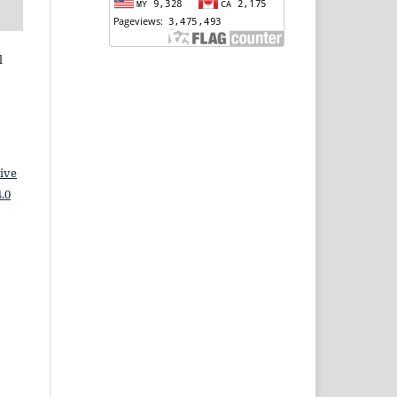
l
ive
.0