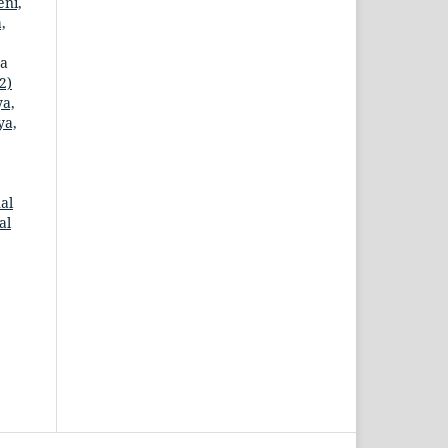
eni,
,
ma
2)
ya,
ya,
al
al