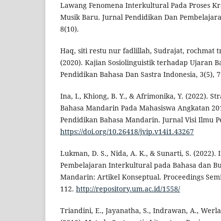
Lawang Fenomena Interkultural Pada Proses Kr
Musik Baru. Jurnal Pendidikan Dan Pembelajaran
8(10).
Haq, siti restu nur fadlillah, Sudrajat, rochmat 
(2020). Kajian Sosiolinguistik terhadap Ujaran 
Pendidikan Bahasa Dan Sastra Indonesia, 3(5), 
Ina, I., Khiong, B. Y., & Afrimonika, Y. (2022). S
Bahasa Mandarin Pada Mahasiswa Angkatan 20
Pendidikan Bahasa Mandarin. Jurnal Visi Ilmu Pe
https://doi.org/10.26418/jvip.v14i1.43267
Lukman, D. S., Nida, A. K., & Sunarti, S. (2022).
Pembelajaran Interkultural pada Bahasa dan Bu
Mandarin: Artikel Konseptual. Proceedings Semi
112.
http://repository.um.ac.id/1558/
Triandini, E., Jayanatha, S., Indrawan, A., Werla