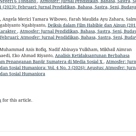
 Negeri 6 Tondano
,
Atmosfer: Jurnal Pendidikan, Bahasa, Sastra, S
 (2023): Februari: Jurnal Pendidikan, Bahasa, Sastra, Seni, Budaya
ani, Angela Merici Tamara Wibowo, Farah Maulida Ayu Zahara, Sal
Ngabiyanto Ngabiyanto,
Deiksis dalam Film Habibie dan Ainun (201
Karakter
,
Atmosfer: Jurnal Pendidikan, Bahasa, Sastra, Seni, Buda
 Februari: Atmosfer: Jurnal Pendidikan, Bahasa, Sastra, Seni, Buda
, Muhammad Anis Rofiq, Nadif Abinaya Yulkham, Mikhail Aimran
naedi, Eko Ahmad Riyanto,
Analisis Ketidaksantunan Berbahasa
am Penanganan Banjir Sumatera di Media Sosial X
,
Atmosfer: Jurn
dan Sosial Humaniora: Vol. 4 No. 3 (2026): Agustus: Atmosfer: Jurn
, dan Sosial Humaniora
h
for this article.