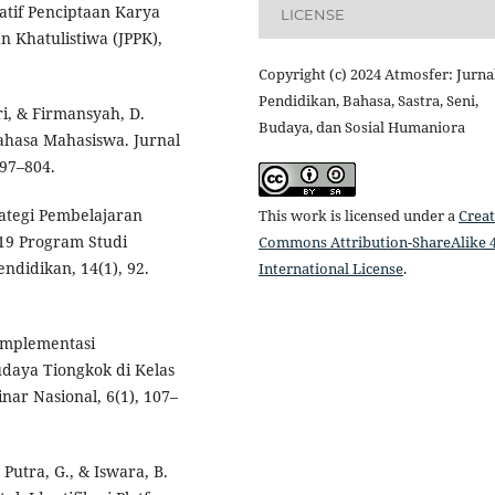
atif Penciptaan Karya
LICENSE
 Khatulistiwa (JPPK),
Copyright (c) 2024 Atmosfer: Jurna
Pendidikan, Bahasa, Sastra, Seni,
tri, & Firmansyah, D.
Budaya, dan Sosial Humaniora
Bahasa Mahasiswa. Jurnal
797–804.
trategi Pembelajaran
This work is licensed under a
Creat
19 Program Studi
Commons Attribution-ShareAlike 4
ndidikan, 14(1), 92.
International License
.
 Implementasi
daya Tiongkok di Kelas
nar Nasional, 6(1), 107–
 Putra, G., & Iswara, B.