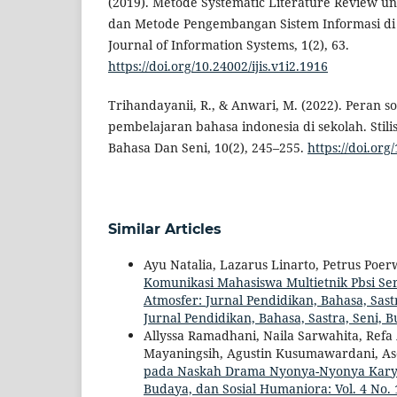
(2019). Metode Systematic Literature Review unt
dan Metode Pengembangan Sistem Informasi di 
Journal of Information Systems, 1(2), 63.
https://doi.org/10.24002/ijis.v1i2.1916
Trihandayanii, R., & Anwari, M. (2022). Peran so
pembelajaran bahasa indonesia di sekolah. Stilis
Bahasa Dan Seni, 10(2), 245–255.
https://doi.or
Similar Articles
Ayu Natalia, Lazarus Linarto, Petrus Poe
Komunikasi Mahasiswa Multietnik Pbsi Se
Atmosfer: Jurnal Pendidikan, Bahasa, Sastr
Jurnal Pendidikan, Bahasa, Sastra, Seni, 
Allyssa Ramadhani, Naila Sarwahita, Refa 
Mayaningsih, Agustin Kusumawardani, A
pada Naskah Drama Nyonya-Nyonya Kary
Budaya, dan Sosial Humaniora: Vol. 4 No. 1