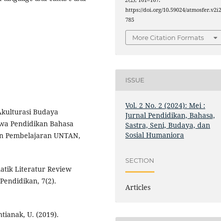
2
(2), 161–167.
https://doi.org/10.59024/atmosfer.v2i2
785
More Citation Formats
ISSUE
Vol. 2 No. 2 (2024): Mei :
 Akulturasi Budaya
Jurnal Pendidikan, Bahasa,
wa Pendidikan Bahasa
Sastra, Seni, Budaya, dan
Sosial Humaniora
an Pembelajaran UNTAN,
SECTION
atik Literatur Review
Pendidikan, 7(2).
Articles
ntianak, U. (2019).