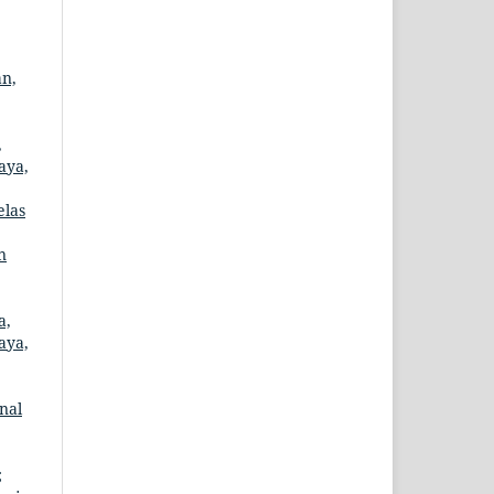
an,
,
aya,
elas
,
n
a,
aya,
nal
;