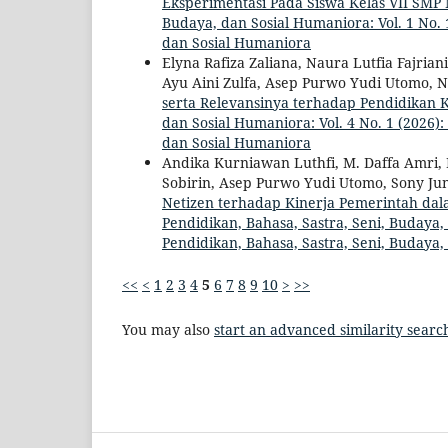
Eksperimentasi Pada Siswa Kelas VII SMP
Budaya, dan Sosial Humaniora: Vol. 1 No. 1
dan Sosial Humaniora
Elyna Rafiza Zaliana, Naura Lutfia Fajri
Ayu Aini Zulfa, Asep Purwo Yudi Utomo, 
serta Relevansinya terhadap Pendidikan 
dan Sosial Humaniora: Vol. 4 No. 1 (2026):
dan Sosial Humaniora
Andika Kurniawan Luthfi, M. Daffa Amri
Sobirin, Asep Purwo Yudi Utomo, Sony Ju
Netizen terhadap Kinerja Pemerintah dal
Pendidikan, Bahasa, Sastra, Seni, Budaya, 
Pendidikan, Bahasa, Sastra, Seni, Budaya
<<
<
1
2
3
4
5
6
7
8
9
10
>
>>
You may also
start an advanced similarity searc