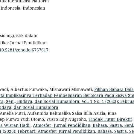
uk Identifikasi Platform
Indonesia. Indonesian
siolinguistik dalam
tika: Jurnal Pendidikan
g/10.5281/zenodo.6757617
rwadi, Albertus Purwaka, Misnawati Misnawati,
Pilihan Bahasa Dal
rta Implikasinya Terhadap Pembelajaran Berbicara Pada Siswa S
a, Seni, Budaya, dan Sosial Humaniora: Vol. 1 No. 1 (2023): Februa
Budaya, dan Sosial Humaniora
Amelia Putri, Aufannida Rahmalika Salsa Billa Azizia, Rina
sep Purwo Yudi Utomo, Yusro Edy Nugroho,
Tindak Tutur Direktif
a Wisran Hadi
,
Atmosfer: Jurnal Pendidikan, Bahasa, Sastra, Seni
 (2026): Februari: Atmosfer: Jurnal Pendidikan, Bahasa, Sastra, Se