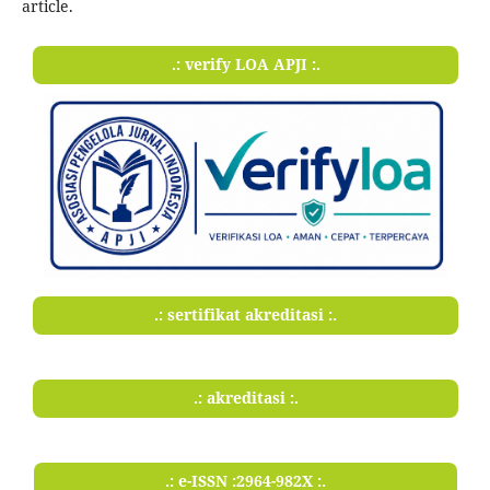
article.
.: verify LOA APJI :.
.: sertifikat akreditasi :.
.: akreditasi :.
.: e-ISSN :2964-982X :.