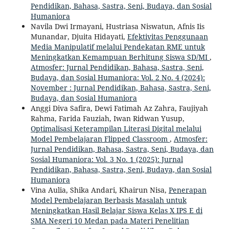
Pendidikan, Bahasa, Sastra, Seni, Budaya, dan Sosial
Humaniora
Navila Dwi Irmayani, Hustriasa Niswatun, Afnis Iis
Munandar, Djuita Hidayati,
Efektivitas Penggunaan
Media Manipulatif melalui Pendekatan RME untuk
Meningkatkan Kemampuan Berhitung Siswa SD/MI
,
Atmosfer: Jurnal Pendidikan, Bahasa, Sastra, Seni,
Budaya, dan Sosial Humaniora: Vol. 2 No. 4 (2024):
November : Jurnal Pendidikan, Bahasa, Sastra, Seni,
Budaya, dan Sosial Humaniora
Anggi Diva Safira, Dewi Fatimah Az Zahra, Faujiyah
Rahma, Farida Fauziah, Iwan Ridwan Yusup,
Optimalisasi Keterampilan Literasi Digital melalui
Model Pembelajaran Flipped Classroom
,
Atmosfer:
Jurnal Pendidikan, Bahasa, Sastra, Seni, Budaya, dan
Sosial Humaniora: Vol. 3 No. 1 (2025): Jurnal
Pendidikan, Bahasa, Sastra, Seni, Budaya, dan Sosial
Humaniora
Vina Aulia, Shika Andari, Khairun Nisa,
Penerapan
Model Pembelajaran Berbasis Masalah untuk
Meningkatkan Hasil Belajar Siswa Kelas X IPS E di
SMA Negeri 10 Medan pada Materi Penelitian