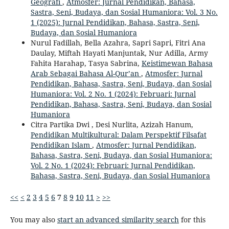
Geografi
,
Atmosfer: Jurnal Pendidikan, Bahasa,
Sastra, Seni, Budaya, dan Sosial Humaniora: Vol. 3 No.
1 (2025): Jurnal Pendidikan, Bahasa, Sastra, Seni,
Budaya, dan Sosial Humaniora
Nurul Fadillah, Bella Azahra, Sapri Sapri, Fitri Ana
Daulay, Miftah Hayati Manjuntak, Nur Adilla, Army
Fahita Harahap, Tasya Sabrina,
Keistimewan Bahasa
Arab Sebagai Bahasa Al-Qur’an
,
Atmosfer: Jurnal
Pendidikan, Bahasa, Sastra, Seni, Budaya, dan Sosial
Humaniora: Vol. 2 No. 1 (2024): Februari: Jurnal
Pendidikan, Bahasa, Sastra, Seni, Budaya, dan Sosial
Humaniora
Citra Partika Dwi , Desi Nurlita, Azizah Hanum,
Pendidikan Multikultural: Dalam Perspektif Filsafat
Pendidikan Islam
,
Atmosfer: Jurnal Pendidikan,
Bahasa, Sastra, Seni, Budaya, dan Sosial Humaniora:
Vol. 2 No. 1 (2024): Februari: Jurnal Pendidikan,
Bahasa, Sastra, Seni, Budaya, dan Sosial Humaniora
<<
<
2
3
4
5
6
7
8
9
10
11
>
>>
You may also
start an advanced similarity search
for this