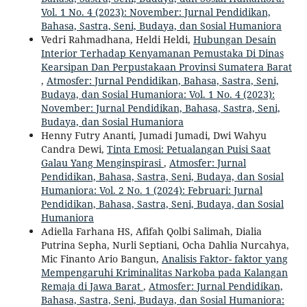
Vol. 1 No. 4 (2023): November: Jurnal Pendidikan,
Bahasa, Sastra, Seni, Budaya, dan Sosial Humaniora
Vedri Rahmadhana, Heldi Heldi,
Hubungan Desain
Interior Terhadap Kenyamanan Pemustaka Di Dinas
Kearsipan Dan Perpustakaan Provinsi Sumatera Barat
,
Atmosfer: Jurnal Pendidikan, Bahasa, Sastra, Seni,
Budaya, dan Sosial Humaniora: Vol. 1 No. 4 (2023):
November: Jurnal Pendidikan, Bahasa, Sastra, Seni,
Budaya, dan Sosial Humaniora
Henny Futry Ananti, Jumadi Jumadi, Dwi Wahyu
Candra Dewi,
Tinta Emosi: Petualangan Puisi Saat
Galau Yang Menginspirasi
,
Atmosfer: Jurnal
Pendidikan, Bahasa, Sastra, Seni, Budaya, dan Sosial
Humaniora: Vol. 2 No. 1 (2024): Februari: Jurnal
Pendidikan, Bahasa, Sastra, Seni, Budaya, dan Sosial
Humaniora
Adiella Farhana HS, Afifah Qolbi Salimah, Dialia
Putrina Sepha, Nurli Septiani, Ocha Dahlia Nurcahya,
Mic Finanto Ario Bangun,
Analisis Faktor- faktor yang
Mempengaruhi Kriminalitas Narkoba pada Kalangan
Remaja di Jawa Barat
,
Atmosfer: Jurnal Pendidikan,
Bahasa, Sastra, Seni, Budaya, dan Sosial Humaniora: