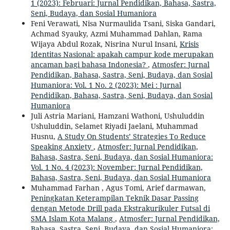
1 (2023): Februari: Jurnal Pendidikan, Bahasa, Sastra,
Seni, Budaya, dan Sosial Humaniora
Feni Verawati, Nisa Nurmaulida Tsani, Siska Gandari,
Achmad Syauky, Azmi Muhammad Dahlan, Rama
Wijaya Abdul Rozak, Nisrina Nurul Insani,
Krisis
Identitas Nasional: apakah campur kode merupakan
ancaman bagi bahasa Indonesia?
,
Atmosfer: Jurnal
Pendidikan, Bahasa, Sastra, Seni, Budaya, dan Sosial
Humaniora: Vol. 1 No. 2 (2023): Mei : Jurnal
Pendidikan, Bahasa, Sastra, Seni, Budaya, dan Sosial
Humaniora
Juli Astria Mariani, Hamzani Wathoni, Ushuluddin
Ushuluddin, Selamet Riyadi Jaelani, Muhammad
Husnu,
A Study On Students’ Strategies To Reduce
Speaking Anxiety
,
Atmosfer: Jurnal Pendidikan,
Bahasa, Sastra, Seni, Budaya, dan Sosial Humaniora:
Vol. 1 No. 4 (2023): November: Jurnal Pendidikan,
Bahasa, Sastra, Seni, Budaya, dan Sosial Humaniora
Muhammad Farhan , Agus Tomi, Arief darmawan,
Peningkatan Keterampilan Teknik Dasar Passing
dengan Metode Drill pada Ekstrakurikuler Futsal di
SMA Islam Kota Malang
,
Atmosfer: Jurnal Pendidikan,
Bahasa, Sastra, Seni, Budaya, dan Sosial Humaniora: