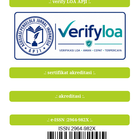
.: verify LOA APJI :.
.: sertifikat akreditasi :.
.: akreditasi :.
.: e-ISSN :2964-982X :.