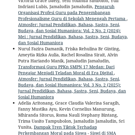
Victoria Grace Daely, Yeni Yolanda Simbolon, Yuli
Indriani Lubis, Jamaludin Jamaludin,
Pengaruh
Organisasi Profesi Guru pada Pengembangan
Profesionalisme Guru di Sekolah Menengah Pertama
,
Atmosfer: Jurnal Pendidikan, Bahasa, Sastra, Seni,
Budaya, dan Sosial Humaniora: Vol. 2 No. 2 (2024):
Mei : Jurnal Pendidikan, Bahasa, Sastra, Seni, Budaya,
dan Sosial Humaniora
Nurul Fazira Damanik, Friska Rehulina Br Ginting,
Ameytia Rizka Aulia, Rachel Rosalina Sirait, Alvin
Putra Hariando Manik, Jamaludin Jamaludin,
Transformasi Guru PPKn SMPN 17 Medan: Dari
Pengajar Menjadi Teladan Moral di Era Digital
,
Atmosfer: Jurnal Pendidikan, Bahasa, Sastra, Seni,
Budaya, dan Sosial Humaniora: Vol. 3 No. 2 (2025):
Jurnal Pendidikan, Bahasa, Sastra, Seni, Budaya, dan
Sosial Humaniora
Adelia Aritonang, Grace Claudia Valerina Saragih,
Fanny Mustika Ayu, Kevin Cornelius Manurung,
Mhiranda Sitorus, Roma Nauli Stephany Bintang,
Trima Uasito Tampubolon, Jamaludin Jamaludin, Sri
Yunita,
Dampak Tren Tiktok Terhadap
Perkembangan Moral pada Siswa - Siswi di SMA