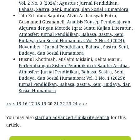
Vol. 2 No. 3 (2024): Agustus : Jurnal Pendidikan,
Bahasa, Sastra, Seni, Budaya, dan Sosial Humaniora
Tito Erliando Saputra, Alvin Ardiansyah Putra,
Gusmaneli Gusmaneli,
Analisis Konsep Pembelajaran
Alquran dengan Metode Iqra: Suatu Kajian Literatur
,
Atmosfer: Jurnal Pendidikan, Bahasa, Sastra, Seni,
Budaya, dan Sosial Humaniora: Vol. 2 No. 4 (2024):
November : Jurnal Pendidikan, Bahasa, Sastra, Seni,
Budaya, dan Sosial Humaniora
Husnul Khotimah, Mislaini Mislaini, Delita Marni,
Perkembangan Sistem Pendidikan di Saudia Arabia
,
Atmosfer: Jurnal Pendidikan, Bahasa, Sastra, Seni,
Budaya, dan Sosial Humaniora: Vol. 3 No. 1 (2025):
Jurnal Pendidikan, Bahasa, Sastra, Seni, Budaya, dan
Sosial Humaniora
<<
<
15
16
17
18
19
20
21
22
23
24
>
>>
You may also
start an advanced similarity search
for this
article.